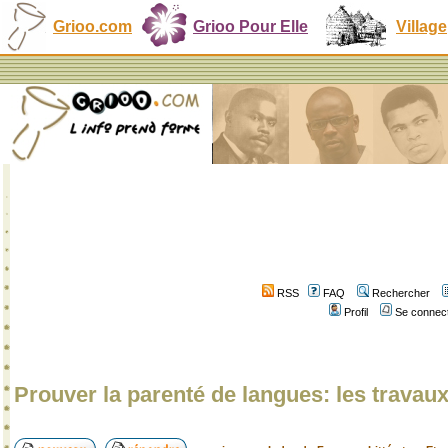
Grioo.com
Grioo Pour Elle
Village
RSS
FAQ
Rechercher
Profil
Se connect
Prouver la parenté de langues: les travau