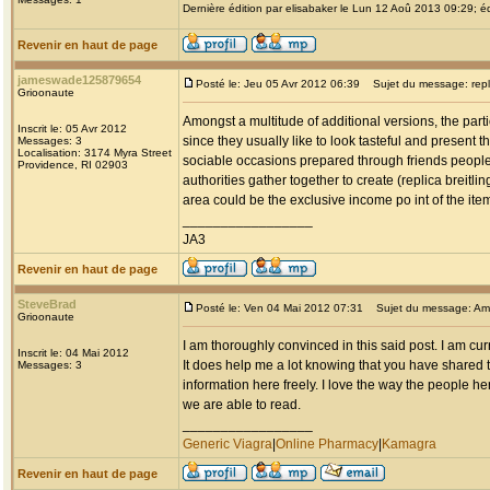
Dernière édition par elisabaker le Lun 12 Aoû 2013 09:29; éd
Revenir en haut de page
jameswade125879654
Posté le: Jeu 05 Avr 2012 06:39
Sujet du message: replic
Grioonaute
Amongst a multitude of additional versions, the parti
Inscrit le: 05 Avr 2012
since they usually like to look tasteful and present 
Messages: 3
Localisation: 3174 Myra Street
sociable occasions prepared through friends people
Providence, RI 02903
authorities gather together to create (replica breitlin
area could be the exclusive income po int of the it
_________________
JA3
Revenir en haut de page
SteveBrad
Posté le: Ven 04 Mai 2012 07:31
Sujet du message: Am
Grioonaute
I am thoroughly convinced in this said post. I am cu
Inscrit le: 04 Mai 2012
It does help me a lot knowing that you have shared t
Messages: 3
information here freely. I love the way the people her
we are able to read.
_________________
Generic Viagra
|
Online Pharmacy
|
Kamagra
Revenir en haut de page