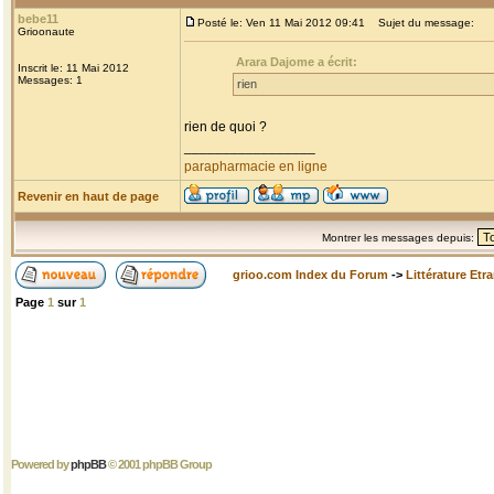
bebe11
Posté le: Ven 11 Mai 2012 09:41
Sujet du message:
Grioonaute
Arara Dajome a écrit:
Inscrit le: 11 Mai 2012
Messages: 1
rien
rien de quoi ?
_________________
parapharmacie en ligne
Revenir en haut de page
Montrer les messages depuis:
grioo.com Index du Forum
->
Littérature Etr
Page
1
sur
1
Powered by
phpBB
© 2001 phpBB Group