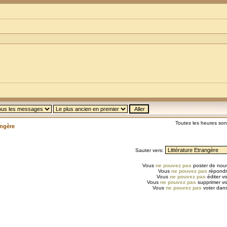
Toutes les heures so
angère
Sauter vers:
Vous
ne pouvez pas
poster de nouv
Vous
ne pouvez pas
répondr
Vous
ne pouvez pas
éditer v
Vous
ne pouvez pas
supprimer v
Vous
ne pouvez pas
voter dans