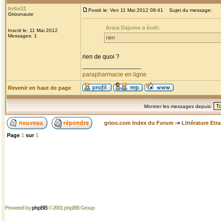
bebe11
Posté le: Ven 11 Mai 2012 09:41
Sujet du message:
Grioonaute
Arara Dajome a écrit:
Inscrit le: 11 Mai 2012
Messages: 1
rien
rien de quoi ?
_________________
parapharmacie en ligne
Revenir en haut de page
Montrer les messages depuis:
grioo.com Index du Forum
->
Littérature Etr
Page
1
sur
1
Powered by
phpBB
© 2001 phpBB Group