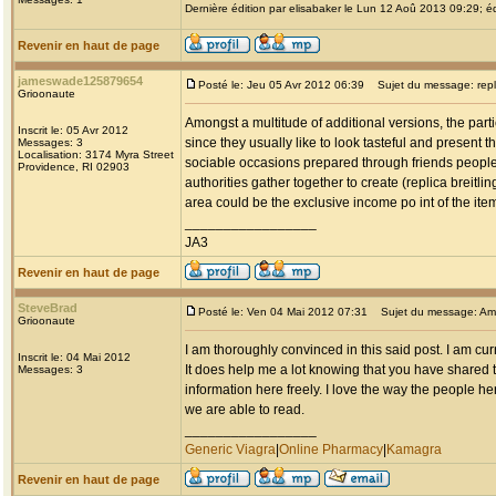
Dernière édition par elisabaker le Lun 12 Aoû 2013 09:29; éd
Revenir en haut de page
jameswade125879654
Posté le: Jeu 05 Avr 2012 06:39
Sujet du message: replic
Grioonaute
Amongst a multitude of additional versions, the parti
Inscrit le: 05 Avr 2012
since they usually like to look tasteful and present 
Messages: 3
Localisation: 3174 Myra Street
sociable occasions prepared through friends people
Providence, RI 02903
authorities gather together to create (replica breitlin
area could be the exclusive income po int of the it
_________________
JA3
Revenir en haut de page
SteveBrad
Posté le: Ven 04 Mai 2012 07:31
Sujet du message: Am
Grioonaute
I am thoroughly convinced in this said post. I am cu
Inscrit le: 04 Mai 2012
It does help me a lot knowing that you have shared t
Messages: 3
information here freely. I love the way the people her
we are able to read.
_________________
Generic Viagra
|
Online Pharmacy
|
Kamagra
Revenir en haut de page