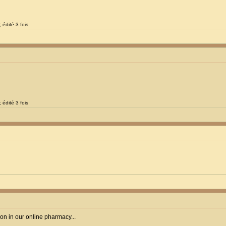
 édité 3 fois
 édité 3 fois
ion in our online pharmacy...