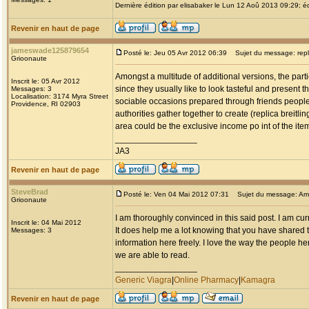
Dernière édition par elisabaker le Lun 12 Aoû 2013 09:29; éd
Revenir en haut de page
jameswade125879654
Posté le: Jeu 05 Avr 2012 06:39
Sujet du message: replic
Grioonaute
Amongst a multitude of additional versions, the parti
Inscrit le: 05 Avr 2012
since they usually like to look tasteful and present 
Messages: 3
Localisation: 3174 Myra Street
sociable occasions prepared through friends people
Providence, RI 02903
authorities gather together to create (replica breitlin
area could be the exclusive income po int of the it
_________________
JA3
Revenir en haut de page
SteveBrad
Posté le: Ven 04 Mai 2012 07:31
Sujet du message: Am
Grioonaute
I am thoroughly convinced in this said post. I am cu
Inscrit le: 04 Mai 2012
It does help me a lot knowing that you have shared t
Messages: 3
information here freely. I love the way the people her
we are able to read.
_________________
Generic Viagra
|
Online Pharmacy
|
Kamagra
Revenir en haut de page