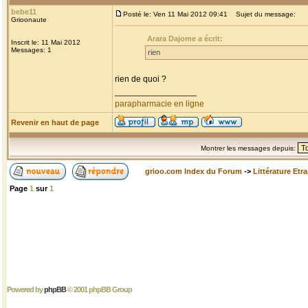
bebe11
Posté le: Ven 11 Mai 2012 09:41
Sujet du message:
Grioonaute
Arara Dajome a écrit:
Inscrit le: 11 Mai 2012
Messages: 1
rien
rien de quoi ?
_________________
parapharmacie en ligne
Revenir en haut de page
Montrer les messages depuis:
grioo.com Index du Forum
->
Littérature Etr
Page
1
sur
1
Powered by
phpBB
© 2001 phpBB Group