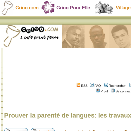
Grioo.com
Grioo Pour Elle
Village
RSS
FAQ
Rechercher
Profil
Se connect
Prouver la parenté de langues: les travau