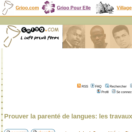
Grioo.com
Grioo Pour Elle
Village
RSS
FAQ
Rechercher
Profil
Se connect
Prouver la parenté de langues: les travau