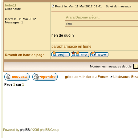
bebe11
Posté le: Ven 11 Mai 2012 09:41
Sujet du message:
Grioonaute
Arara Dajome a écrit:
Inscrit le: 11 Mai 2012
Messages: 1
rien
rien de quoi ?
_________________
parapharmacie en ligne
Revenir en haut de page
Montrer les messages depuis:
grioo.com Index du Forum
->
Littérature Etr
Page
1
sur
1
Powered by
phpBB
© 2001 phpBB Group