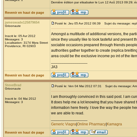
Dernière édition par elisabaker le Lun 12 Aoû 2013 09:29; éd
Revenir en haut de page
jameswade125879654
Posté le: Jeu 05 Avr 2012 06:39
Sujet du message: replic
Grioonaute
Amongst a multitude of additional versions, the parti
Inscrit le: 05 Avr 2012
since they usually like to look tasteful and present 
Messages: 3
Localisation: 3174 Myra Street
sociable occasions prepared through friends people
Providence, RI 02903
authorities gather together to create (replica breitlin
area could be the exclusive income po int of the it
_________________
JA3
Revenir en haut de page
SteveBrad
Posté le: Ven 04 Mai 2012 07:31
Sujet du message: Am
Grioonaute
I am thoroughly convinced in this said post. I am cu
Inscrit le: 04 Mai 2012
It does help me a lot knowing that you have shared t
Messages: 3
information here freely. I love the way the people her
we are able to read.
_________________
Generic Viagra
|
Online Pharmacy
|
Kamagra
Revenir en haut de page