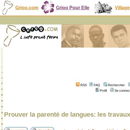
Grioo.com
Grioo Pour Elle
Village
RSS
FAQ
Rechercher
Profil
Se connect
Prouver la parenté de langues: les travau