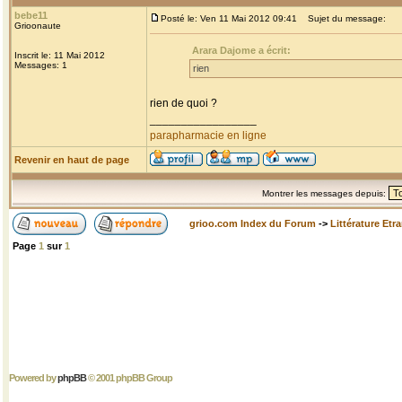
bebe11
Posté le: Ven 11 Mai 2012 09:41
Sujet du message:
Grioonaute
Arara Dajome a écrit:
Inscrit le: 11 Mai 2012
Messages: 1
rien
rien de quoi ?
_________________
parapharmacie en ligne
Revenir en haut de page
Montrer les messages depuis:
grioo.com Index du Forum
->
Littérature Etr
Page
1
sur
1
Powered by
phpBB
© 2001 phpBB Group