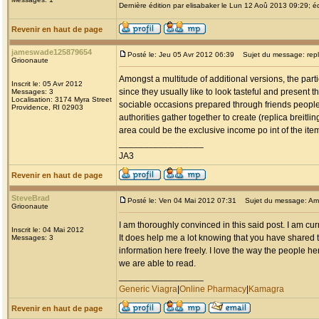
Dernière édition par elisabaker le Lun 12 Aoû 2013 09:29; éd
Revenir en haut de page
jameswade125879654
Posté le: Jeu 05 Avr 2012 06:39
Sujet du message: replic
Grioonaute
Amongst a multitude of additional versions, the parti
Inscrit le: 05 Avr 2012
since they usually like to look tasteful and present 
Messages: 3
Localisation: 3174 Myra Street
sociable occasions prepared through friends people
Providence, RI 02903
authorities gather together to create (replica breitlin
area could be the exclusive income po int of the it
_________________
JA3
Revenir en haut de page
SteveBrad
Posté le: Ven 04 Mai 2012 07:31
Sujet du message: Am
Grioonaute
I am thoroughly convinced in this said post. I am cu
Inscrit le: 04 Mai 2012
It does help me a lot knowing that you have shared t
Messages: 3
information here freely. I love the way the people her
we are able to read.
_________________
Generic Viagra
|
Online Pharmacy
|
Kamagra
Revenir en haut de page