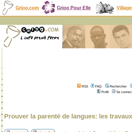
Grioo.com
Grioo Pour Elle
Village
RSS
FAQ
Rechercher
Profil
Se connect
Prouver la parenté de langues: les travau