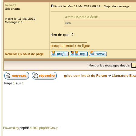
bebe11
Posté le: Ven 11 Mai 2012 09:41
Sujet du message:
Grioonaute
Arara Dajome a écrit:
Inscrit le: 11 Mai 2012
Messages: 1
rien
rien de quoi ?
_________________
parapharmacie en ligne
Revenir en haut de page
Montrer les messages depuis:
grioo.com Index du Forum
->
Littérature Etr
Page
1
sur
1
Powered by
phpBB
© 2001 phpBB Group