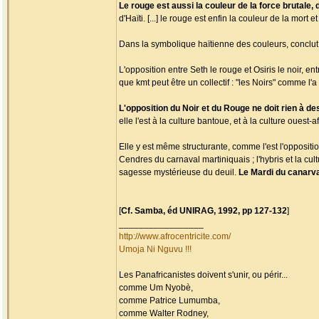
Le rouge est aussi la couleur de la force brutale, 
d'Haïti. [...] le rouge est enfin la couleur de la mort et
Dans la symbolique haïtienne des couleurs, conclu
L'opposition entre Seth le rouge et Osiris le noir, entre
que kmt peut être un collectif : "les Noirs" comme l'
L'opposition du Noir et du Rouge ne doit rien à des
elle l'est à la culture bantoue, et à la culture ouest-
Elle y est même structurante, comme l'est l'opposit
Cendres du carnaval martiniquais ; l'hybris et la cu
sagesse mystérieuse du deuil.
Le Mardi du canarval
[
Cf. Samba, éd UNIRAG, 1992, pp 127-132
]
_________________
http://www.afrocentricite.com/
Umoja Ni Nguvu !!!
Les Panafricanistes doivent s'unir, ou périr...
comme Um Nyobè,
comme Patrice Lumumba,
comme Walter Rodney,