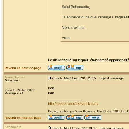
Salut Bahamadia,
Te souviens-tu de quel ouvrage il s'agissa
Merci d'avance,
Arara
Le dictionnaire sur lequel j'étais tombé appartenait à
Revenir en haut de page
Arara Dajome
Posté le: Mar 31 Aoû 2010 20:55
Sujet du message:
Grioonaute
rien
Inscrit le: 26 Jan 2006
rien
Messages: 94
_________________
http://ippopotamo1.skyrock.com/
Dernière édition par Arara Dajome le Mar 21 Juin 2011 08:12;
Revenir en haut de page
bahamadia
Posté le: Mer 01 Sep 2010 18:05
Sujet du message: