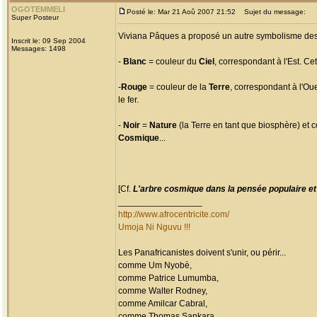
OGOTEMMELI
Posté le: Mar 21 Aoû 2007 21:52
Sujet du message:
Super Posteur
Viviana Pâques a proposé un autre symbolisme des c
Inscrit le: 09 Sep 2004
Messages: 1498
-
Blanc
= couleur du
Ciel
, correspondant à l'Est. C
-
Rouge
= couleur de la
Terre
, correspondant à l'Oue
le fer.
-
Noir
=
Nature
(la Terre en tant que biosphère) et 
Cosmique
...
[Cf.
L'arbre cosmique dans la pensée populaire et 
_________________
http://www.afrocentricite.com/
Umoja Ni Nguvu !!!
Les Panafricanistes doivent s'unir, ou périr...
comme Um Nyobè,
comme Patrice Lumumba,
comme Walter Rodney,
comme Amilcar Cabral,
comme Thomas Sankara,