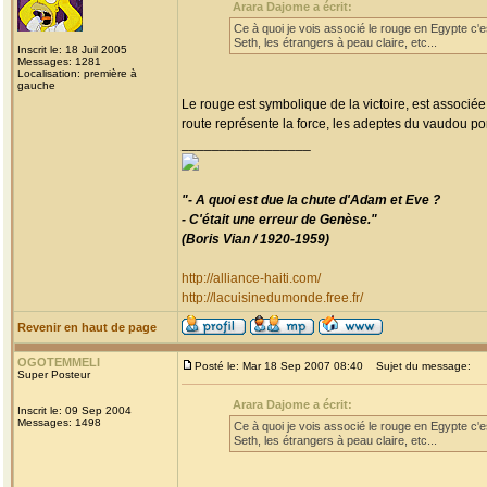
Arara Dajome a écrit:
Ce à quoi je vois associé le rouge en Egypte c'est
Seth, les étrangers à peau claire, etc...
Inscrit le: 18 Juil 2005
Messages: 1281
Localisation: première à
gauche
Le rouge est symbolique de la victoire, est associée
route représente la force, les adeptes du vaudou por
_________________
"- A quoi est due la chute d'Adam et Eve ?
- C'était une erreur de Genèse."
(Boris Vian / 1920-1959)
http://alliance-haiti.com/
http://lacuisinedumonde.free.fr/
Revenir en haut de page
OGOTEMMELI
Posté le: Mar 18 Sep 2007 08:40
Sujet du message:
Super Posteur
Arara Dajome a écrit:
Inscrit le: 09 Sep 2004
Messages: 1498
Ce à quoi je vois associé le rouge en Egypte c'est
Seth, les étrangers à peau claire, etc...