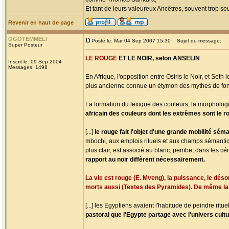
Et tant de leurs valeureux Ancêtres, souvent trop seul
Revenir en haut de page
OGOTEMMELI
Posté le: Mar 04 Sep 2007 15:30
Sujet du message:
Super Posteur
LE ROUGE
ET
LE NOIR
, selon ANSELIN
Inscrit le: 09 Sep 2004
Messages: 1498
En Afrique, l'opposition entre Osiris le Noir, et Se
plus ancienne connue un étymon des mythes de fondati
La formation du lexique des couleurs, la morphologi
africain des couleurs dont les extrêmes sont le rou
[...]
le rouge fait l'objet d'une grande mobilité séma
mbochi, aux emplois rituels et aux champs sémanti
plus clair, est associé au blanc, pembe, dans les 
rapport au noir diffèrent nécessairement.
La vie est rouge (E. Mveng), la puissance, le déso
morts aussi (Textes des Pyramides). De même la s
[...] les Egyptiens avaient l'habitude de peindre rit
pastoral que l'Egypte partage avec l'univers cultu