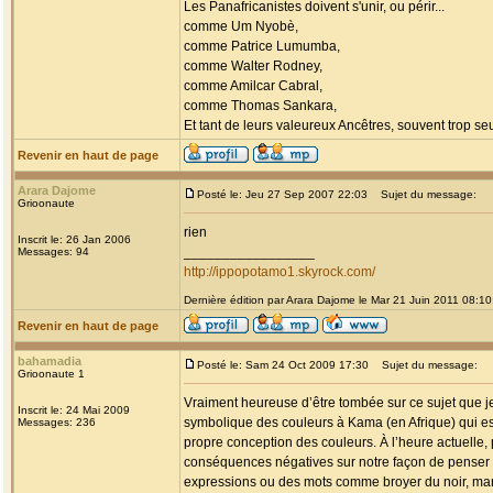
Les Panafricanistes doivent s'unir, ou périr...
comme Um Nyobè,
comme Patrice Lumumba,
comme Walter Rodney,
comme Amilcar Cabral,
comme Thomas Sankara,
Et tant de leurs valeureux Ancêtres, souvent trop seul
Revenir en haut de page
Arara Dajome
Posté le: Jeu 27 Sep 2007 22:03
Sujet du message:
Grioonaute
rien
Inscrit le: 26 Jan 2006
_________________
Messages: 94
http://ippopotamo1.skyrock.com/
Dernière édition par Arara Dajome le Mar 21 Juin 2011 08:10;
Revenir en haut de page
bahamadia
Posté le: Sam 24 Oct 2009 17:30
Sujet du message:
Grioonaute 1
Vraiment heureuse d’être tombée sur ce sujet que je 
Inscrit le: 24 Mai 2009
symbolique des couleurs à Kama (en Afrique) qui est 
Messages: 236
propre conception des couleurs. À l’heure actuelle, 
conséquences négatives sur notre façon de penser e
expressions ou des mots comme broyer du noir, marché n