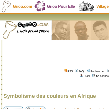
Grioo.com
Grioo Pour Elle
Village
RSS
FAQ
Rechercher
Profil
Se connect
Symbolisme des couleurs en Afrique