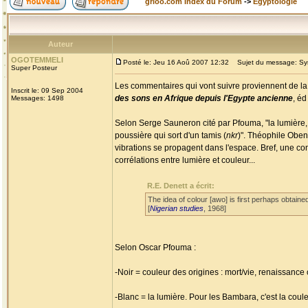
grioo.com Index du Forum
->
Egyptologie
Auteur
OGOTEMMELI
Posté le: Jeu 16 Aoû 2007 12:32
Sujet du message: Sym
Super Posteur
Les commentaires qui vont suivre proviennent de la 
Inscrit le: 09 Sep 2004
des sons en Afrique depuis l'Egypte ancienne
, é
Messages: 1498
Selon Serge Sauneron cité par Pfouma, "la lumière, 
poussière qui sort d'un tamis (
nkr
)". Théophile Obe
vibrations se propagent dans l'espace. Bref, une co
corrélations entre lumière et couleur...
R.E. Denett a écrit:
The idea of colour [awo] is first perhaps obtai
[
Nigerian studies
, 1968]
Selon Oscar Pfouma :
-Noir = couleur des origines : mort/vie, renaissance 
-Blanc = la lumière. Pour les Bambara, c'est la coul