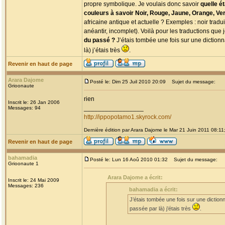
propre symbolique. Je voulais donc savoir
quelle é
couleurs à savoir Noir, Rouge, Jaune, Orange, Vert
africaine antique et actuelle ? Exemples : noir tradu
anéantir, incomplet). Voilà pour les traductions que 
du passé ?
J’étais tombée une fois sur une dictionnai
là) j’étais très
.
Revenir en haut de page
Arara Dajome
Posté le: Dim 25 Juil 2010 20:09
Sujet du message:
Grioonaute
rien
Inscrit le: 26 Jan 2006
_________________
Messages: 94
http://ippopotamo1.skyrock.com/
Dernière édition par Arara Dajome le Mar 21 Juin 2011 08:11; 
Revenir en haut de page
bahamadia
Posté le: Lun 16 Aoû 2010 01:32
Sujet du message:
Grioonaute 1
Arara Dajome a écrit:
Inscrit le: 24 Mai 2009
Messages: 236
bahamadia a écrit:
J’étais tombée une fois sur une dictionnai
passée par là) j’étais très
.