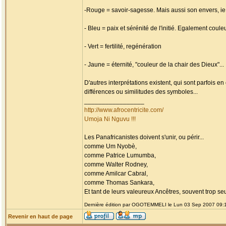
-Rouge = savoir-sagesse. Mais aussi son envers, ie 
- Bleu = paix et sérénité de l'initié. Egalement coule
- Vert = fertilité, regénération
- Jaune = éternité, "couleur de la chair des Dieux"...
D'autres interprétations existent, qui sont parfois en
différences ou similitudes des symboles...
_________________
http://www.afrocentricite.com/
Umoja Ni Nguvu !!!
Les Panafricanistes doivent s'unir, ou périr...
comme Um Nyobè,
comme Patrice Lumumba,
comme Walter Rodney,
comme Amilcar Cabral,
comme Thomas Sankara,
Et tant de leurs valeureux Ancêtres, souvent trop seul
Dernière édition par OGOTEMMELI le Lun 03 Sep 2007 09:11;
Revenir en haut de page