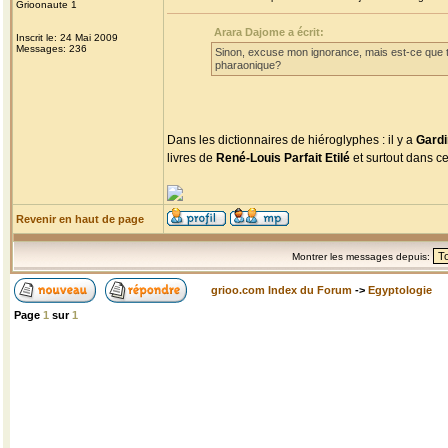
Grioonaute 1
Arara Dajome a écrit:
Inscrit le: 24 Mai 2009
Messages: 236
Sinon, excuse mon ignorance, mais est-ce que tu 
pharaonique?
Dans les dictionnaires de hiéroglyphes : il y a
Gardi
livres de
René-Louis Parfait Etilé
et surtout dans 
Revenir en haut de page
Montrer les messages depuis:
grioo.com Index du Forum
->
Egyptologie
Page
1
sur
1