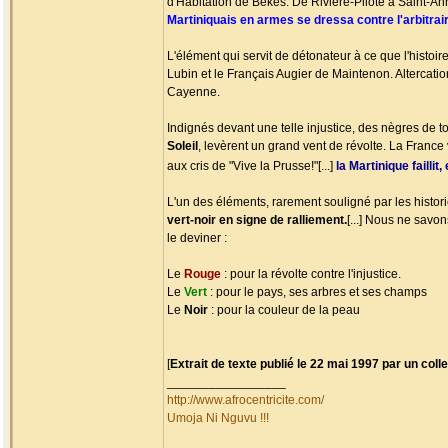
d'Habitation de Békés. De Rivière-Pilote à Saint-An
Martiniquais en armes se dressa contre l'arbitrai
L'élément qui servit de détonateur à ce que l'histoi
Lubin et le Français Augier de Maintenon. Altercati
Cayenne.
Indignés devant une telle injustice, des nègres de t
Soleil
, levèrent un grand vent de révolte. La France
aux cris de "Vive la Prusse!"[...]
la Martinique faill
L'un des éléments, rarement souligné par les historie
vert-noir en signe de ralliement.
[...] Nous ne savon
le deviner :
Le
Rouge
: pour la révolte contre l'injustice.
Le
Vert
: pour le pays, ses arbres et ses champs
Le
Noir
: pour la couleur de la peau
[
Extrait de texte publié le 22 mai 1997 par un col
_________________
http://www.afrocentricite.com/
Umoja Ni Nguvu !!!