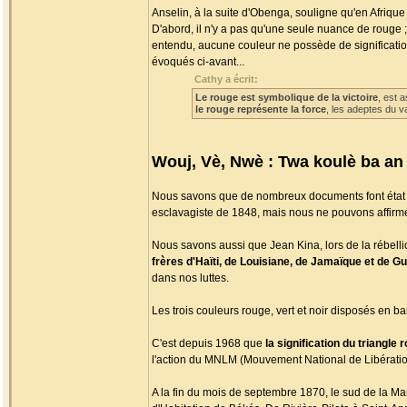
Anselin, à la suite d'Obenga, souligne qu'en Afrique "
D'abord, il n'y a pas qu'une seule nuance de rouge ;
entendu, aucune couleur ne possède de signification 
évoqués ci-avant...
Cathy a écrit:
Le rouge est symbolique de la victoire
, est 
le rouge représente la force
, les adeptes du v
Wouj, Vè, Nwè : Twa koulè ba an
Nous savons que de nombreux documents font état d
esclavagiste de 1848, mais nous ne pouvons affirmer
Nous savons aussi que Jean Kina, lors de la rébell
frères d'Haïti, de Louisiane, de Jamaïque et de G
dans nos luttes.
Les trois couleurs rouge, vert et noir disposés en 
C'est depuis 1968 que
la signification du triangle
l'action du MNLM (Mouvement National de Libération
A la fin du mois de septembre 1870, le sud de la Mar