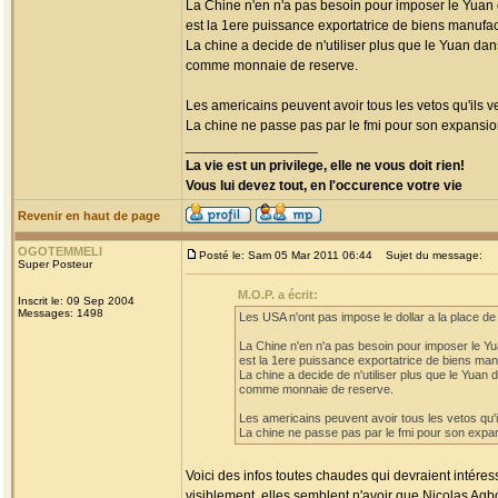
La Chine n'en n'a pas besoin pour imposer le Yuan
est la 1ere puissance exportatrice de biens manufa
La chine a decide de n'utiliser plus que le Yuan da
comme monnaie de reserve.
Les americains peuvent avoir tous les vetos qu'ils v
La chine ne passe pas par le fmi pour son expansi
_________________
La vie est un privilege, elle ne vous doit rien!
Vous lui devez tout, en l'occurence votre vie
Revenir en haut de page
OGOTEMMELI
Posté le: Sam 05 Mar 2011 06:44
Sujet du message:
Super Posteur
M.O.P. a écrit:
Inscrit le: 09 Sep 2004
Messages: 1498
Les USA n'ont pas impose le dollar a la place 
La Chine n'en n'a pas besoin pour imposer le Y
est la 1ere puissance exportatrice de biens man
La chine a decide de n'utiliser plus que le Yua
comme monnaie de reserve.
Les americains peuvent avoir tous les vetos qu'i
La chine ne passe pas par le fmi pour son expa
Voici des infos toutes chaudes qui devraient intéres
visiblement, elles semblent n'avoir que Nicolas Agb