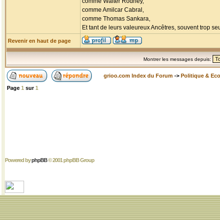
comme Walter Rodney,
comme Amilcar Cabral,
comme Thomas Sankara,
Et tant de leurs valeureux Ancêtres, souvent trop seul
Revenir en haut de page
Montrer les messages depuis:
grioo.com Index du Forum
->
Politique & Ec
Page
1
sur
1
Powered by
phpBB
© 2001 phpBB Group