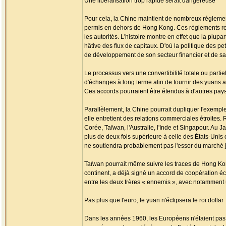
Une libéralisation trop rapide serait dangereuse
Pour cela, la Chine maintient de nombreux règlement
permis en dehors de Hong Kong. Ces règlements rest
les autorités. L'histoire montre en effet que la plup
hâtive des flux de capitaux. D'où la politique des p
de développement de son secteur financier et de sa 
Le processus vers une convertibilité totale ou parti
d'échanges à long terme afin de fournir des yuans 
Ces accords pourraient être étendus à d'autres pays
Parallèlement, la Chine pourrait dupliquer l'exemp
elle entretient des relations commerciales étroites
Corée, Taïwan, l'Australie, l'Inde et Singapour. Au 
plus de deux fois supérieure à celle des États-Unis
ne soutiendra probablement pas l'essor du marché ja
Taïwan pourrait même suivre les traces de Hong Kong
continent, a déjà signé un accord de coopération éco
entre les deux frères « ennemis », avec notamment 
Pas plus que l'euro, le yuan n'éclipsera le roi dollar
Dans les années 1960, les Européens n'étaient pas en