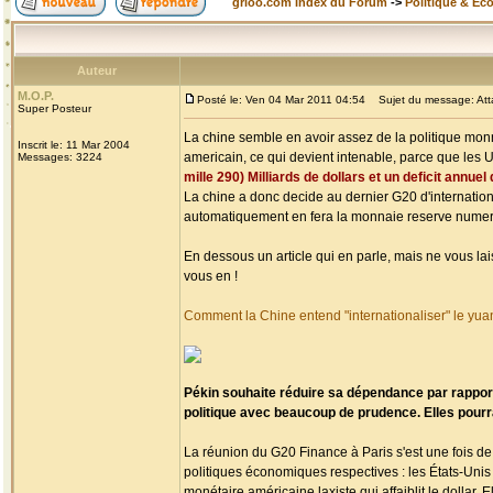
grioo.com Index du Forum
->
Politique & Ec
Auteur
M.O.P.
Posté le: Ven 04 Mar 2011 04:54
Sujet du message: Attaq
Super Posteur
La chine semble en avoir assez de la politique monna
Inscrit le: 11 Mar 2004
americain, ce qui devient intenable, parce que les 
Messages: 3224
mille 290) Milliards de dollars et un deficit annuel
La chine a donc decide au dernier G20 d'internation
automatiquement en fera la monnaie reserve numero 
En dessous un article qui en parle, mais ne vous lai
vous en !
Comment la Chine entend "internationaliser" le yua
Pékin souhaite réduire sa dépendance par rapport
politique avec beaucoup de prudence. Elles pourr
La réunion du G20 Finance à Paris s'est une fois de 
politiques économiques respectives : les États-Unis
monétaire américaine laxiste qui affaiblit le dollar. 