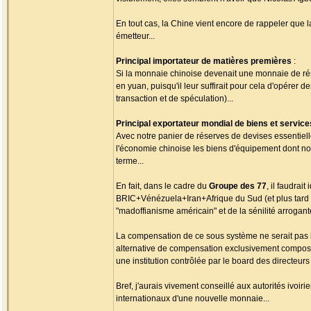
En tout cas, la Chine vient encore de rappeler que 
émetteur...
Principal importateur de matières premières
:
Si la monnaie chinoise devenait une monnaie de rése
en yuan, puisqu'il leur suffirait pour cela d'opérer d
transaction et de spéculation)...
Principal exportateur mondial de biens et service
Avec notre panier de réserves de devises essentiel
l'économie chinoise les biens d'équipement dont no
terme...
En fait, dans le cadre du
Groupe des 77
, il faudra
BRIC+Vénézuela+Iran+Afrique du Sud (et plus tard T
"madoffianisme américain" et de la sénilité arrogan
La compensation de ce sous système ne serait pas 
alternative de compensation exclusivement composé
une institution contrôlée par le board des directeur
Bref, j'aurais vivement conseillé aux autorités ivoir
internationaux d'une nouvelle monnaie...