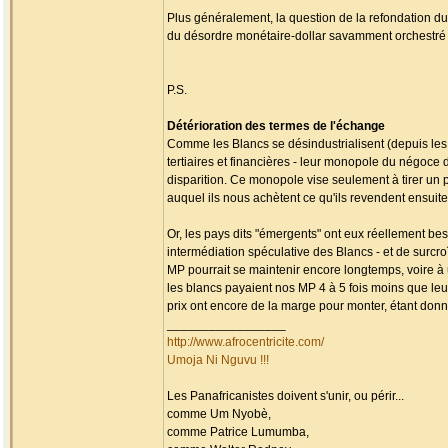
Plus généralement, la question de la refondation du
du désordre monétaire-dollar savamment orchestré p
P.S.
Détérioration des termes de l'échange
Comme les Blancs se désindustrialisent (depuis les a
tertiaires et financières - leur monopole du négoce 
disparition. Ce monopole vise seulement à tirer un p
auquel ils nous achètent ce qu'ils revendent ensuite
Or, les pays dits "émergents" ont eux réellement bes
intermédiation spéculative des Blancs - et de surc
MP pourrait se maintenir encore longtemps, voire à 
les blancs payaient nos MP 4 à 5 fois moins que leur
prix ont encore de la marge pour monter, étant donn
_________________
http://www.afrocentricite.com/
Umoja Ni Nguvu !!!
Les Panafricanistes doivent s'unir, ou périr...
comme Um Nyobè,
comme Patrice Lumumba,