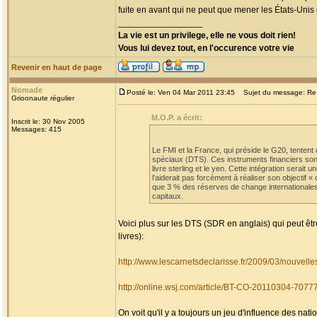
fuite en avant qui ne peut que mener les États-Unis 
_________________
La vie est un privilege, elle ne vous doit rien!
Vous lui devez tout, en l'occurence votre vie
Revenir en haut de page
Nomade
Posté le: Ven 04 Mar 2011 23:45
Sujet du message: Re: A
Grioonaute régulier
M.O.P. a écrit:
Inscrit le: 30 Nov 2005
Messages: 415
Le FMI et la France, qui préside le G20, tentent d
spéciaux (DTS). Ces instruments financiers sont 
livre sterling et le yen. Cette intégration sera
l'aiderait pas forcément à réaliser son objectif
que 3 % des réserves de change internationales
capitaux.
Voici plus sur les DTS (SDR en anglais) qui peut ê
livres):
http://www.lescarnetsdeclarisse.fr/2009/03/nouvelles
http://online.wsj.com/article/BT-CO-20110304-7077
On voit qu'il y a toujours un jeu d'influence des 