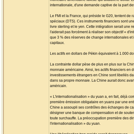
internationale, d'une demande captive de la part de
Le FMI et la France, qui préside le G20, tentent de ra
spéciaux (DTS). Ces instruments financiers sont une 
livre sterling et le yen. Cette intégration serait 
l'aiderait pas forcément à réaliser son objectif « d
que 3 % des réserves de change internationales et
capitaux.
Les actifs en dollars de Pékin équivalent à 1.000 do
La contrainte dollar pèse de plus en plus sur la Chin
monnaie américaine. Ainsi, les actifs financiers en d
investissements étrangers en Chine sont libellés dan
dans sa propre monnaie. La Chine aurait donc avanta
américain.
« L'internationalisation » du yuan a, en fait, déj
première émission obligataire en yuans par une entr
Chine a assoupli ses contrôles des échanges de cap
désigner une banque de compensation et de soutenir 
toute surchauffe. La préoccupation première des dirig
l'internationalisation » du yuan.