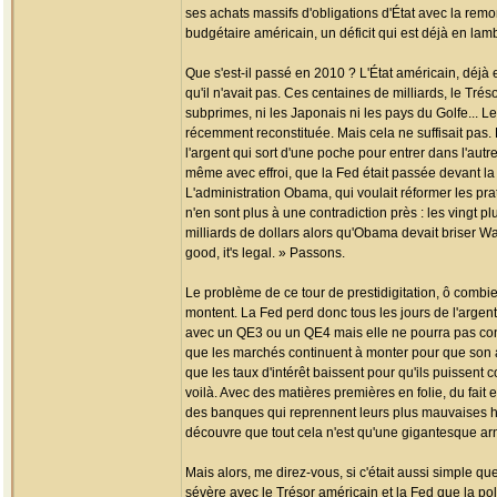
ses achats massifs d'obligations d'État avec la remo
budgétaire américain, un déficit qui est déjà en la
Que s'est-il passé en 2010 ? L'État américain, déjà en
qu'il n'avait pas. Ces centaines de milliards, le Tr
subprimes, ni les Japonais ni les pays du Golfe...
récemment reconstituée. Mais cela ne suffisait pas. Dè
l'argent qui sort d'une poche pour entrer dans l'aut
même avec effroi, que la Fed était passée devant la
L'administration Obama, qui voulait réformer les prat
n'en sont plus à une contradiction près : les vingt
milliards de dollars alors qu'Obama devait briser Wal
good, it's legal. » Passons.
Le problème de ce tour de prestidigitation, ô combie
montent. La Fed perd donc tous les jours de l'argent 
avec un QE3 ou un QE4 mais elle ne pourra pas cont
que les marchés continuent à monter pour que son a
que les taux d'intérêt baissent pour qu'ils puissent 
voilà. Avec des matières premières en folie, du fait e
des banques qui reprennent leurs plus mauvaises ha
découvre que tout cela n'est qu'une gigantesque a
Mais alors, me direz-vous, si c'était aussi simple qu
sévère avec le Trésor américain et la Fed que la poli