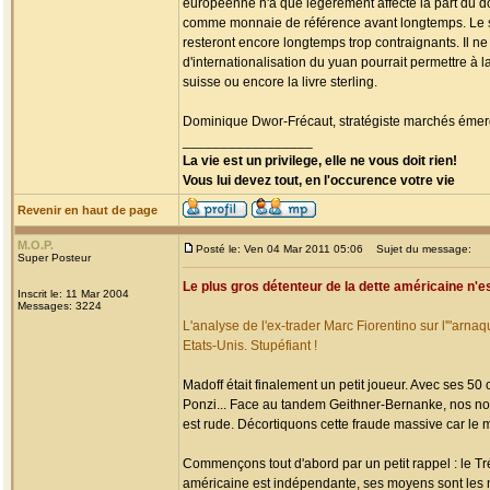
européenne n'a que légèrement affecté la part du do
comme monnaie de référence avant longtemps. Le sec
resteront encore longtemps trop contraignants. Il ne
d'internationalisation du yuan pourrait permettre à
suisse ou encore la livre sterling.
Dominique Dwor-Frécaut, stratégiste marchés émerg
_________________
La vie est un privilege, elle ne vous doit rien!
Vous lui devez tout, en l'occurence votre vie
Revenir en haut de page
M.O.P.
Posté le: Ven 04 Mar 2011 05:06
Sujet du message:
Super Posteur
Le plus gros détenteur de la dette américaine n'es
Inscrit le: 11 Mar 2004
Messages: 3224
L'analyse de l'ex-trader Marc Fiorentino sur l'"arna
Etats-Unis. Stupéfiant !
Madoff était finalement un petit joueur. Avec ses 50 
Ponzi... Face au tandem Geithner-Bernanke, nos no
est rude. Décortiquons cette fraude massive car le mo
Commençons tout d'abord par un petit rappel : le T
américaine est indépendante, ses moyens sont les m