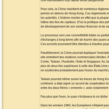
Une libéralisation trop rapide serait dangereuse
Pour cela, la Chine maintient de nombreux règlement
permis en dehors de Hong Kong. Ces règlements rest
les autorités. L'histoire montre en effet que la plup
hâtive des flux de capitaux. D'où la politique des p
de développement de son secteur financier et de sa 
Le processus vers une convertibilité totale ou parti
d'échanges à long terme afin de fournir des yuans 
Ces accords pourraient être étendus à d'autres pays
Parallèlement, la Chine pourrait dupliquer l'exemp
elle entretient des relations commerciales étroites
Corée, Taïwan, l'Australie, l'Inde et Singapour. Au 
plus de deux fois supérieure à celle des États-Unis
ne soutiendra probablement pas l'essor du marché ja
Taïwan pourrait même suivre les traces de Hong Kong
continent, a déjà signé un accord de coopération éco
entre les deux frères « ennemis », avec notamment 
Pas plus que l'euro, le yuan n'éclipsera le roi dollar
Dans les années 1960, les Européens n'étaient pas en