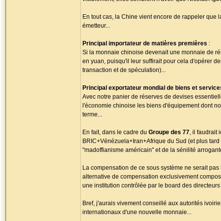
En tout cas, la Chine vient encore de rappeler que 
émetteur...
Principal importateur de matières premières
:
Si la monnaie chinoise devenait une monnaie de rése
en yuan, puisqu'il leur suffirait pour cela d'opérer d
transaction et de spéculation)...
Principal exportateur mondial de biens et service
Avec notre panier de réserves de devises essentiel
l'économie chinoise les biens d'équipement dont no
terme...
En fait, dans le cadre du
Groupe des 77
, il faudra
BRIC+Vénézuela+Iran+Afrique du Sud (et plus tard T
"madoffianisme américain" et de la sénilité arrogan
La compensation de ce sous système ne serait pas 
alternative de compensation exclusivement composé
une institution contrôlée par le board des directeur
Bref, j'aurais vivement conseillé aux autorités ivoir
internationaux d'une nouvelle monnaie...