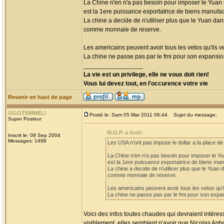
La Chine n'en n'a pas besoin pour imposer le Yuan
est la 1ere puissance exportatrice de biens manufa
La chine a decide de n'utiliser plus que le Yuan da
comme monnaie de reserve.
Les americains peuvent avoir tous les vetos qu'ils v
La chine ne passe pas par le fmi pour son expansi
_________________
La vie est un privilege, elle ne vous doit rien!
Vous lui devez tout, en l'occurence votre vie
Revenir en haut de page
OGOTEMMELI
Posté le: Sam 05 Mar 2011 06:44
Sujet du message:
Super Posteur
M.O.P. a écrit:
Inscrit le: 09 Sep 2004
Messages: 1498
Les USA n'ont pas impose le dollar a la place 
La Chine n'en n'a pas besoin pour imposer le Y
est la 1ere puissance exportatrice de biens man
La chine a decide de n'utiliser plus que le Yua
comme monnaie de reserve.
Les americains peuvent avoir tous les vetos qu'i
La chine ne passe pas par le fmi pour son expa
Voici des infos toutes chaudes qui devraient intéres
visiblement, elles semblent n'avoir que Nicolas Agb