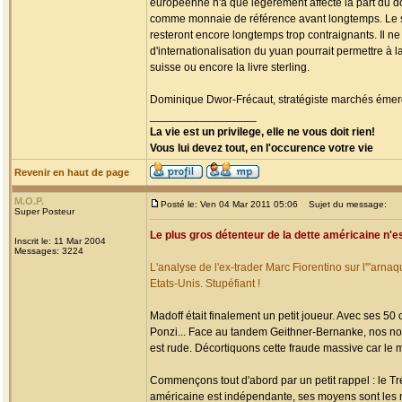
européenne n'a que légèrement affecté la part du do
comme monnaie de référence avant longtemps. Le sec
resteront encore longtemps trop contraignants. Il ne
d'internationalisation du yuan pourrait permettre à
suisse ou encore la livre sterling.
Dominique Dwor-Frécaut, stratégiste marchés émerg
_________________
La vie est un privilege, elle ne vous doit rien!
Vous lui devez tout, en l'occurence votre vie
Revenir en haut de page
M.O.P.
Posté le: Ven 04 Mar 2011 05:06
Sujet du message:
Super Posteur
Le plus gros détenteur de la dette américaine n'es
Inscrit le: 11 Mar 2004
Messages: 3224
L'analyse de l'ex-trader Marc Fiorentino sur l'"arna
Etats-Unis. Stupéfiant !
Madoff était finalement un petit joueur. Avec ses 50 
Ponzi... Face au tandem Geithner-Bernanke, nos no
est rude. Décortiquons cette fraude massive car le mo
Commençons tout d'abord par un petit rappel : le T
américaine est indépendante, ses moyens sont les m