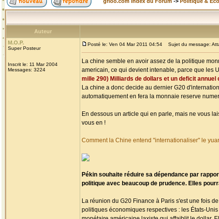
grioo.com Index du Forum
->
Politique & Ec
Auteur
M.O.P.
Posté le: Ven 04 Mar 2011 04:54
Sujet du message: Attaq
Super Posteur
La chine semble en avoir assez de la politique monna
Inscrit le: 11 Mar 2004
americain, ce qui devient intenable, parce que les 
Messages: 3224
mille 290) Milliards de dollars et un deficit annuel
La chine a donc decide au dernier G20 d'internation
automatiquement en fera la monnaie reserve numero 
En dessous un article qui en parle, mais ne vous lai
vous en !
Comment la Chine entend "internationaliser" le yua
Pékin souhaite réduire sa dépendance par rapport
politique avec beaucoup de prudence. Elles pourr
La réunion du G20 Finance à Paris s'est une fois de 
politiques économiques respectives : les États-Unis
monétaire américaine laxiste qui affaiblit le dollar. 