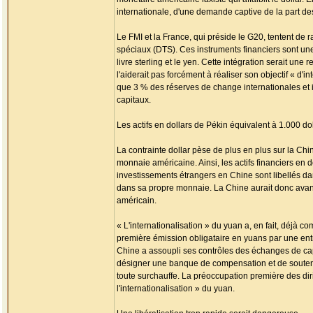
internationale, d'une demande captive de la part de
Le FMI et la France, qui préside le G20, tentent de ra
spéciaux (DTS). Ces instruments financiers sont une 
livre sterling et le yen. Cette intégration serait 
l'aiderait pas forcément à réaliser son objectif « d
que 3 % des réserves de change internationales et
capitaux.
Les actifs en dollars de Pékin équivalent à 1.000 do
La contrainte dollar pèse de plus en plus sur la Chin
monnaie américaine. Ainsi, les actifs financiers en d
investissements étrangers en Chine sont libellés dan
dans sa propre monnaie. La Chine aurait donc avanta
américain.
« L'internationalisation » du yuan a, en fait, déj
première émission obligataire en yuans par une entr
Chine a assoupli ses contrôles des échanges de cap
désigner une banque de compensation et de soutenir 
toute surchauffe. La préoccupation première des dirig
l'internationalisation » du yuan.