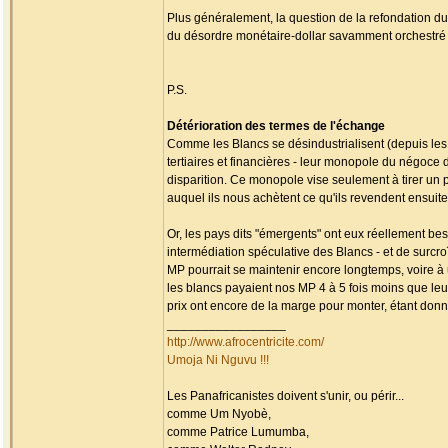
Plus généralement, la question de la refondation du
du désordre monétaire-dollar savamment orchestré p
P.S.
Détérioration des termes de l'échange
Comme les Blancs se désindustrialisent (depuis les a
tertiaires et financières - leur monopole du négoce 
disparition. Ce monopole vise seulement à tirer un p
auquel ils nous achètent ce qu'ils revendent ensuite
Or, les pays dits "émergents" ont eux réellement bes
intermédiation spéculative des Blancs - et de surc
MP pourrait se maintenir encore longtemps, voire à 
les blancs payaient nos MP 4 à 5 fois moins que leur
prix ont encore de la marge pour monter, étant donn
_________________
http://www.afrocentricite.com/
Umoja Ni Nguvu !!!
Les Panafricanistes doivent s'unir, ou périr...
comme Um Nyobè,
comme Patrice Lumumba,