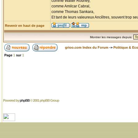
comme Walter Rodney,
comme Amilcar Cabral,
comme Thomas Sankara,
Et tant de leurs valeureux Ancêtres, souvent trop seul
Revenir en haut de page
Montrer les messages depuis:
grioo.com Index du Forum
->
Politique & Ec
Page
1
sur
1
Powered by
phpBB
© 2001 phpBB Group