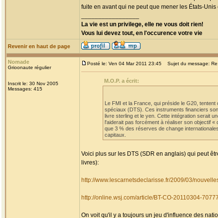
fuite en avant qui ne peut que mener les États-Unis 
_________________
La vie est un privilege, elle ne vous doit rien!
Vous lui devez tout, en l'occurence votre vie
Revenir en haut de page
Nomade
Posté le: Ven 04 Mar 2011 23:45
Sujet du message: Re: A
Grioonaute régulier
M.O.P. a écrit:
Inscrit le: 30 Nov 2005
Messages: 415
Le FMI et la France, qui préside le G20, tentent d
spéciaux (DTS). Ces instruments financiers sont 
livre sterling et le yen. Cette intégration sera
l'aiderait pas forcément à réaliser son objectif
que 3 % des réserves de change internationales
capitaux.
Voici plus sur les DTS (SDR en anglais) qui peut ê
livres):
http://www.lescarnetsdeclarisse.fr/2009/03/nouvelles
http://online.wsj.com/article/BT-CO-20110304-7077
On voit qu'il y a toujours un jeu d'influence des 