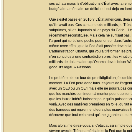
ses achats massifs d'obligations d'État avec la remo
budgétaire américain, un déficit qui est déjà en la
Que s'est-il passé en 2010 ? L'État américain, déjà en
qu'il n'avait pas. Ces centaines de milliards, le Tr
subprimes, ni les Japonais ni les pays du Golfe...
récemment reconstituée. Mais cela ne suffisait pas. Dè
l'argent qui sort d'une poche pour entrer dans l'aut
même avec effroi, que la Fed était passée devant la
L'administration Obama, qui voulait réformer les prat
n'en sont plus à une contradiction près : les vingt
milliards de dollars alors qu'Obama devait briser Wal
good, it's legal. » Passons.
Le problème de ce tour de prestidigitation, ô combie
montent. La Fed perd donc tous les jours de l'argent 
avec un QE3 ou un QE4 mais elle ne pourra pas cont
que les marchés continuent à monter pour que son a
que les taux d'intérêt baissent pour qu'ils puissent 
voilà. Avec des matières premières en folie, du fait e
des banques qui reprennent leurs plus mauvaises ha
découvre que tout cela n'est qu'une gigantesque a
Mais alors, me direz-vous, si c'était aussi simple qu
sévère avec le Trésor américain et la Fed que la poli