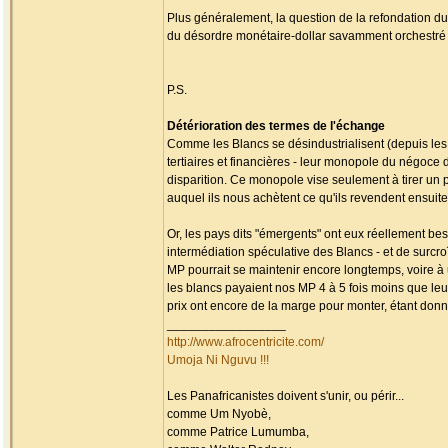
Plus généralement, la question de la refondation du
du désordre monétaire-dollar savamment orchestré p
P.S.
Détérioration des termes de l'échange
Comme les Blancs se désindustrialisent (depuis les a
tertiaires et financières - leur monopole du négoce 
disparition. Ce monopole vise seulement à tirer un p
auquel ils nous achètent ce qu'ils revendent ensuite
Or, les pays dits "émergents" ont eux réellement bes
intermédiation spéculative des Blancs - et de surc
MP pourrait se maintenir encore longtemps, voire à 
les blancs payaient nos MP 4 à 5 fois moins que leur
prix ont encore de la marge pour monter, étant donn
_________________
http://www.afrocentricite.com/
Umoja Ni Nguvu !!!
Les Panafricanistes doivent s'unir, ou périr...
comme Um Nyobè,
comme Patrice Lumumba,