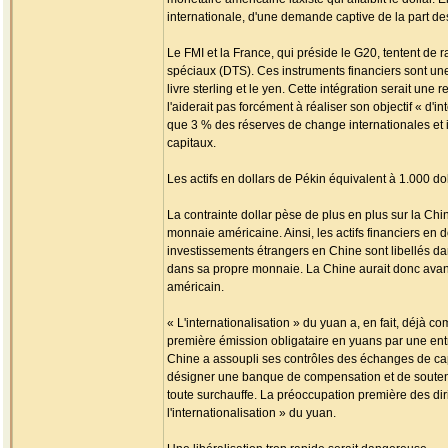
internationale, d'une demande captive de la part de
Le FMI et la France, qui préside le G20, tentent de ra
spéciaux (DTS). Ces instruments financiers sont une 
livre sterling et le yen. Cette intégration serait 
l'aiderait pas forcément à réaliser son objectif « d
que 3 % des réserves de change internationales et
capitaux.
Les actifs en dollars de Pékin équivalent à 1.000 do
La contrainte dollar pèse de plus en plus sur la Chin
monnaie américaine. Ainsi, les actifs financiers en d
investissements étrangers en Chine sont libellés dan
dans sa propre monnaie. La Chine aurait donc avanta
américain.
« L'internationalisation » du yuan a, en fait, déj
première émission obligataire en yuans par une entr
Chine a assoupli ses contrôles des échanges de cap
désigner une banque de compensation et de soutenir 
toute surchauffe. La préoccupation première des dirig
l'internationalisation » du yuan.