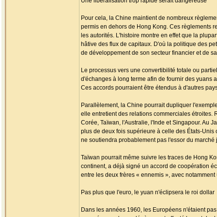
Une libéralisation trop rapide serait dangereuse
Pour cela, la Chine maintient de nombreux règlement
permis en dehors de Hong Kong. Ces règlements rest
les autorités. L'histoire montre en effet que la plup
hâtive des flux de capitaux. D'où la politique des p
de développement de son secteur financier et de sa 
Le processus vers une convertibilité totale ou parti
d'échanges à long terme afin de fournir des yuans 
Ces accords pourraient être étendus à d'autres pays
Parallèlement, la Chine pourrait dupliquer l'exemp
elle entretient des relations commerciales étroites
Corée, Taïwan, l'Australie, l'Inde et Singapour. Au 
plus de deux fois supérieure à celle des États-Unis
ne soutiendra probablement pas l'essor du marché ja
Taïwan pourrait même suivre les traces de Hong Kong
continent, a déjà signé un accord de coopération éco
entre les deux frères « ennemis », avec notamment 
Pas plus que l'euro, le yuan n'éclipsera le roi dollar
Dans les années 1960, les Européens n'étaient pas en