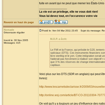
fuite en avant qui ne peut que mener les États-Unis 
_________________
La vie est un privilege, elle ne vous doit rien!
Vous lui devez tout, en l'occurence votre vie
Revenir en haut de page
Nomade
Posté le: Ven 04 Mar 2011 23:45
Sujet du message: Re: A
Grioonaute régulier
M.O.P. a écrit:
Inscrit le: 30 Nov 2005
Messages: 415
Le FMI et la France, qui préside le G20, tentent d
spéciaux (DTS). Ces instruments financiers sont 
livre sterling et le yen. Cette intégration sera
l'aiderait pas forcément à réaliser son objectif
que 3 % des réserves de change internationales
capitaux.
Voici plus sur les DTS (SDR en anglais) qui peut ê
livres):
http://www.lescarnetsdeclarisse.fr/2009/03/nouvelles
http://online.wsj.com/article/BT-CO-20110304-7077
On voit qu'il y a toujours un jeu d'influence des 