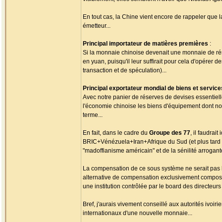
En tout cas, la Chine vient encore de rappeler que 
émetteur...
Principal importateur de matières premières
:
Si la monnaie chinoise devenait une monnaie de rése
en yuan, puisqu'il leur suffirait pour cela d'opérer d
transaction et de spéculation)...
Principal exportateur mondial de biens et service
Avec notre panier de réserves de devises essentiel
l'économie chinoise les biens d'équipement dont no
terme...
En fait, dans le cadre du
Groupe des 77
, il faudra
BRIC+Vénézuela+Iran+Afrique du Sud (et plus tard T
"madoffianisme américain" et de la sénilité arrogan
La compensation de ce sous système ne serait pas 
alternative de compensation exclusivement composé
une institution contrôlée par le board des directeur
Bref, j'aurais vivement conseillé aux autorités ivoir
internationaux d'une nouvelle monnaie...