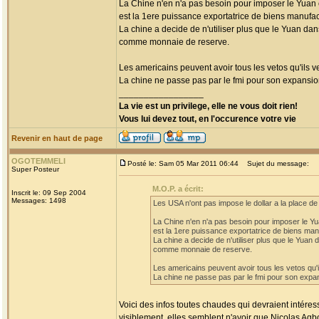
La Chine n'en n'a pas besoin pour imposer le Yuan
est la 1ere puissance exportatrice de biens manufa
La chine a decide de n'utiliser plus que le Yuan da
comme monnaie de reserve.
Les americains peuvent avoir tous les vetos qu'ils v
La chine ne passe pas par le fmi pour son expansi
_________________
La vie est un privilege, elle ne vous doit rien!
Vous lui devez tout, en l'occurence votre vie
Revenir en haut de page
OGOTEMMELI
Posté le: Sam 05 Mar 2011 06:44
Sujet du message:
Super Posteur
M.O.P. a écrit:
Inscrit le: 09 Sep 2004
Messages: 1498
Les USA n'ont pas impose le dollar a la place 
La Chine n'en n'a pas besoin pour imposer le Y
est la 1ere puissance exportatrice de biens man
La chine a decide de n'utiliser plus que le Yua
comme monnaie de reserve.
Les americains peuvent avoir tous les vetos qu'i
La chine ne passe pas par le fmi pour son expa
Voici des infos toutes chaudes qui devraient intéres
visiblement, elles semblent n'avoir que Nicolas Agb