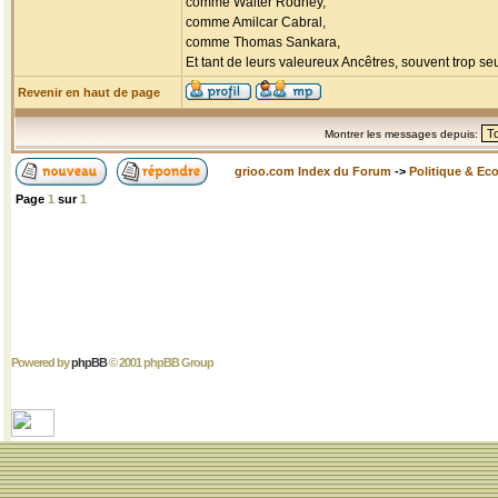
comme Walter Rodney,
comme Amilcar Cabral,
comme Thomas Sankara,
Et tant de leurs valeureux Ancêtres, souvent trop seul
Revenir en haut de page
Montrer les messages depuis:
grioo.com Index du Forum
->
Politique & Ec
Page
1
sur
1
Powered by
phpBB
© 2001 phpBB Group