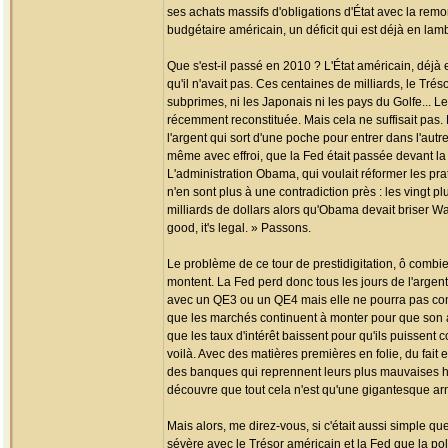
ses achats massifs d'obligations d'État avec la remo
budgétaire américain, un déficit qui est déjà en la
Que s'est-il passé en 2010 ? L'État américain, déjà en
qu'il n'avait pas. Ces centaines de milliards, le Tr
subprimes, ni les Japonais ni les pays du Golfe...
récemment reconstituée. Mais cela ne suffisait pas. Dè
l'argent qui sort d'une poche pour entrer dans l'aut
même avec effroi, que la Fed était passée devant la
L'administration Obama, qui voulait réformer les prat
n'en sont plus à une contradiction près : les vingt
milliards de dollars alors qu'Obama devait briser Wal
good, it's legal. » Passons.
Le problème de ce tour de prestidigitation, ô combie
montent. La Fed perd donc tous les jours de l'argent 
avec un QE3 ou un QE4 mais elle ne pourra pas cont
que les marchés continuent à monter pour que son a
que les taux d'intérêt baissent pour qu'ils puissent 
voilà. Avec des matières premières en folie, du fait e
des banques qui reprennent leurs plus mauvaises ha
découvre que tout cela n'est qu'une gigantesque a
Mais alors, me direz-vous, si c'était aussi simple qu
sévère avec le Trésor américain et la Fed que la poli