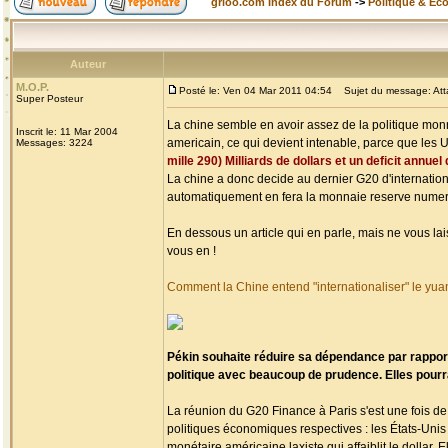
grioo.com Index du Forum
->
Politique & Ec
Auteur
M.O.P.
Posté le: Ven 04 Mar 2011 04:54
Sujet du message: Attaq
Super Posteur
La chine semble en avoir assez de la politique monna
Inscrit le: 11 Mar 2004
americain, ce qui devient intenable, parce que les 
Messages: 3224
mille 290) Milliards de dollars et un deficit annuel
La chine a donc decide au dernier G20 d'internation
automatiquement en fera la monnaie reserve numero 
En dessous un article qui en parle, mais ne vous lai
vous en !
Comment la Chine entend "internationaliser" le yua
Pékin souhaite réduire sa dépendance par rapport
politique avec beaucoup de prudence. Elles pourr
La réunion du G20 Finance à Paris s'est une fois de 
politiques économiques respectives : les États-Unis
monétaire américaine laxiste qui affaiblit le dollar. 