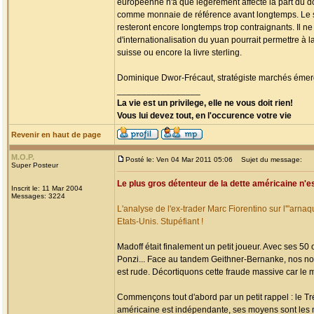
européenne n'a que légèrement affecté la part du do
comme monnaie de référence avant longtemps. Le sec
resteront encore longtemps trop contraignants. Il ne
d'internationalisation du yuan pourrait permettre à
suisse ou encore la livre sterling.
Dominique Dwor-Frécaut, stratégiste marchés émerg
_________________
La vie est un privilege, elle ne vous doit rien!
Vous lui devez tout, en l'occurence votre vie
Revenir en haut de page
M.O.P.
Posté le: Ven 04 Mar 2011 05:06
Sujet du message:
Super Posteur
Le plus gros détenteur de la dette américaine n'es
Inscrit le: 11 Mar 2004
Messages: 3224
L'analyse de l'ex-trader Marc Fiorentino sur l'"arna
Etats-Unis. Stupéfiant !
Madoff était finalement un petit joueur. Avec ses 50 
Ponzi... Face au tandem Geithner-Bernanke, nos no
est rude. Décortiquons cette fraude massive car le mo
Commençons tout d'abord par un petit rappel : le T
américaine est indépendante, ses moyens sont les m