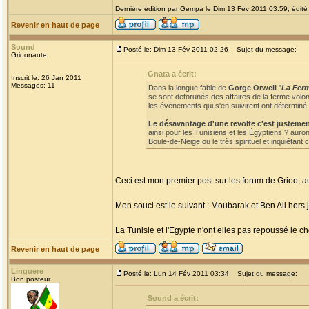
Dernière édition par Gempa le Dim 13 Fév 2011 03:59; édité 
Revenir en haut de page
Sound
Posté le: Dim 13 Fév 2011 02:26
Sujet du message:
Grioonaute
Gnata a écrit:
Inscrit le: 26 Jan 2011
Messages: 11
Dans la longue fable de
Gorge Orwell
"
La Fer
se sont detorunés des affaires de la ferme volon
les évènements qui s'en suivirent ont déterminé 
Le désavantage d'une revolte c'est justemen
ainsi pour les Tunisiens et les Égyptiens ? auro
Boule-de-Neige ou le très spirituel et inquiétan
Ceci est mon premier post sur les forum de Grioo, au
Mon souci est le suivant : Moubarak et Ben Ali hors
La Tunisie et l'Egypte n'ont elles pas repoussé le cho
Revenir en haut de page
Linguere
Posté le: Lun 14 Fév 2011 03:34
Sujet du message:
Bon posteur
Sound a écrit: