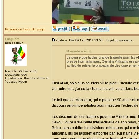
Revenir en haut de page
Linguere
Posté le: Dim 06 Fév 2011 23:58
Sujet du message:
Bon posteur
Nomade a écrit:
Je pense que la plus grande tragédie pour les A
presse internationales. Certains Africains essay
au lieu de rejeter la propagande des gouvernem
Inscrit le: 29 Déc 2005
Messages: 994
Localisation: Dans Les Bras de
Youssou Ndour
First of all, sois plus courtois s'il te plait! L'insulte
Un autre truc: j'ai eu la chance d'avoir vecu dans b
Le fait que ce Monsieur, qui a presque 90 ans, soit
discours anti-imperialistes pour masquer l'echec de 
Les discours de ces leaders pour une Afrique unie, l
Sekou Toure a tue l'elite intellectuelle de son pays
Boiro, sans oublier les divisions ethniques qui co
africains, qui se laissent emporter par leur haine vi