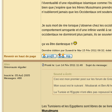
l’éventualité d’une république islamique comme l’Ir
bien que j’espère que les frères Musulmans prendron
n’oublieront jamais que les Occidentaux ont soutenue
Je suis mort de rire lorsque j’observe chez les occi
comportement arrogante et d’une infinie vanité à s
occidentaux ne dormiront plus jamais, ils se souvien
ça va être dantesque !!
Dernière édition par Suwedi le Mar 15 Fév 2011 09:32; édité 
Revenir en haut de page
Alex
Posté le: Lun 14 Fév 2011 11:46
Sujet du message:
Grioonaute régulier
Sound a écrit:
Inscrit le: 05 Aoû 2005
Messages: 466
Ceci est mon premier post sur les forum de Grioo
Mon souci est le suivant : Moubarak et Ben Ali h
La Tunisie et l'Egypte n'ont elles pas repoussé le
Les Tunisiens et les Egyptiens sont libres de se liv
Musulmans