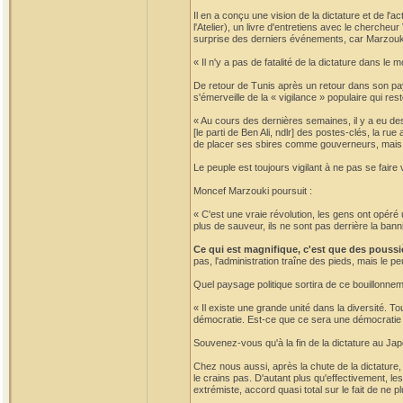
Il en a conçu une vision de la dictature et de l'a
l'Atelier), un livre d'entretiens avec le chercheu
surprise des derniers événements, car Marzouki 
« Il n'y a pas de fatalité de la dictature dans l
De retour de Tunis après un retour dans son pay
s'émerveille de la « vigilance » populaire qui rest
« Au cours des dernières semaines, il y a eu de
[le parti de Ben Ali, ndlr] des postes-clés, la r
de placer ses sbires comme gouverneurs, mais l
Le peuple est toujours vigilant à ne pas se faire
Moncef Marzouki poursuit :
« C'est une vraie révolution, les gens ont opéré u
plus de sauveur, ils ne sont pas derrière la ban
Ce qui est magnifique, c'est que des poussi
pas, l'administration traîne des pieds, mais le pe
Quel paysage politique sortira de ce bouillonne
« Il existe une grande unité dans la diversité. To
démocratie. Est-ce que ce sera une démocratie pa
Souvenez-vous qu'à la fin de la dictature au Japon
Chez nous aussi, après la chute de la dictature, i
le crains pas. D'autant plus qu'effectivement, le
extrémiste, accord quasi total sur le fait de ne p