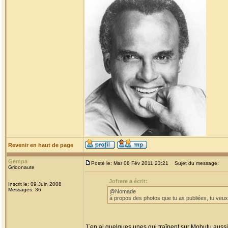
Revenir en haut de page
Gempa
Posté le: Mar 08 Fév 2011 23:21
Sujet du message:
Grioonaute
Jofrere a écrit:
Inscrit le: 09 Juin 2008
Messages: 36
@Nomade
à propos des photos que tu as publiées, tu veu
J`en ai quelques unes qui traînent sur Mobutu aussi