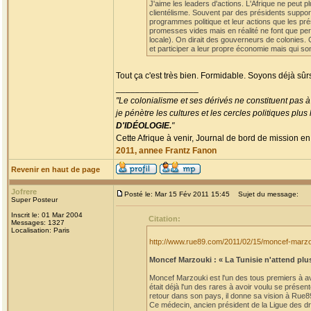
J'aime les leaders d'actions. L'Afrique ne peut p
clientélisme. Souvent par des présidents suppor
programmes politique et leur actions que les pré
promesses vides mais en réalité ne font que per
locale). On dirait des gouverneurs de colonies. 
et participer a leur propre économie mais qui so
Tout ça c'est très bien. Formidable. Soyons déjà sûr
_________________
"Le colonialisme et ses dérivés ne constituent pas à
je pénètre les cultures et les cercles politiques plu
D'IDÉOLOGIE.
"
Cette Afrique à venir, Journal de bord de mission en
2011, annee Frantz Fanon
Revenir en haut de page
Jofrere
Posté le: Mar 15 Fév 2011 15:45
Sujet du message:
Super Posteur
Inscrit le: 01 Mar 2004
Citation:
Messages: 1327
Localisation: Paris
http://www.rue89.com/2011/02/15/moncef-marzo
Moncef Marzouki : « La Tunisie n'attend plu
Moncef Marzouki est l'un des tous premiers à avoi
était déjà l'un des rares à avoir voulu se prése
retour dans son pays, il donne sa vision à Rue8
Ce médecin, ancien président de la Ligue des droi