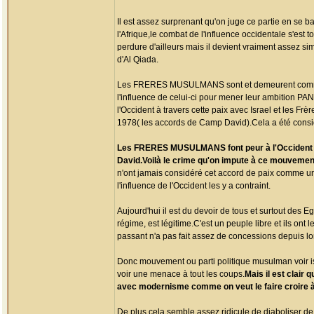
Il est assez surprenant qu'on juge ce partie en se 
l'Afrique,le combat de l'influence occidentale s'est 
perdure d'ailleurs mais il devient vraiment assez
d'Al Qiada.
Les FRERES MUSULMANS sont et demeurent comme le 
l'influence de celui-ci pour mener leur ambition PAN
l'Occident à travers cette paix avec Israel et les 
1978( les accords de Camp David).Cela a été consid
Les FRERES MUSULMANS font peur à l'Occident ava
David.Voilà le crime qu'on impute à ce mouvemen
n'ont jamais considéré cet accord de paix comme un 
l'influence de l'Occident les y a contraint.
Aujourd'hui il est du devoir de tous et surtout des
régime, est légitime.C'est un peuple libre et ils ont 
passant n'a pas fait assez de concessions depuis lo
Donc mouvement ou parti politique musulman voir i
voir une menace à tout les coups.
Mais il est clair 
avec modernisme comme on veut le faire croire à
De plus,cela semble assez ridicule de diaboliser de