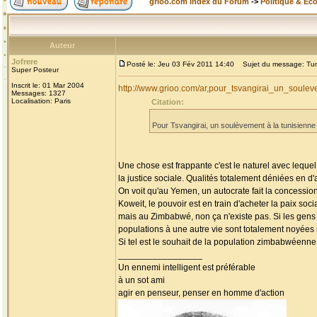
grioo.com Index du Forum
->
Politique & Ec
Auteur
Jofrere
Posté le: Jeu 03 Fév 2011 14:40
Sujet du message: Tun
Super Posteur
Inscrit le: 01 Mar 2004
http://www.grioo.com/ar,pour_tsvangirai_un_soul
Messages: 1327
Localisation: Paris
Citation:
Pour Tsvangirai, un soulèvement à la tunisienn
Une chose est frappante c'est le naturel avec lequel
la justice sociale. Qualités totalement déniées en 
On voit qu'au Yemen, un autocrate fait la concessio
Koweit, le pouvoir est en train d'acheter la paix soci
mais au Zimbabwé, non ça n'existe pas. Si les gens
populations à une autre vie sont totalement noyées 
Si tel est le souhait de la population zimbabwéenne, 
_________________
Un ennemi intelligent est préférable
à un sot ami
agir en penseur, penser en homme d'action