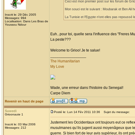
Ceci est mon premier post sur les forum de Grioo
Mon souci est le suivant : Moubarak et Ben Ali h
Inscrit le: 29 Déc 2005
La Tunisie et l'Egypte n'ont elles pas repoussé le
Messages: 994
Localisation: Dans Les Bras de
Youssou Ndour
Euh...pour toi, quelle sera l'influence des "Freres 
La peste???
Welcome to Grioo! Je te salue!
_________________
The Humanitarian
My Love
Wade, une erreur dans l'histoire du Senegal!
Carpe Diem
Revenir en haut de page
Suwedi
Posté le: Lun 14 Fév 2011 10:36
Sujet du message:
Grioonaute 1
Justement les Occidentaux ont toujours eut ce refl
Inscrit le: 03 Mai 2006
musulmanes qu’ils jugent aussi moyenâgeux que les d
Messages: 212
guerre. Si bien fort de leur avis supérieur, ils ont