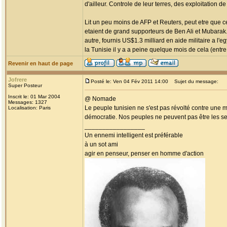
d'ailleur. Controle de leur terres, des exploitation d
Lit un peu moins de AFP et Reuters, peut etre que ce
etaient de grand supporteurs de Ben Ali et Mubara
autre, fournis US$1.3 milliard en aide militaire a l
la Tunisie il y a a peine quelque mois de cela (entre 
Revenir en haut de page
Jofrere
Posté le: Ven 04 Fév 2011 14:00
Sujet du message:
Super Posteur
Inscrit le: 01 Mar 2004
@ Nomade
Messages: 1327
Le peuple tunisien ne s'est pas révolté contre une m
Localisation: Paris
démocratie. Nos peuples ne peuvent pas être les se
_________________
Un ennemi intelligent est préférable
à un sot ami
agir en penseur, penser en homme d'action