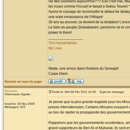
vie des Guineens aujourd'hui??? (Oui c'est vrai, Mug
les roues comme Foccart le faisait a Sekou Toure!)
Ayons le courage de reconnaitre le defaut de strategi
une vraie renaissance de l'Afrique!
30 ans au pouvoir, ca devient de la dictature! L'exc
Le bien du peuple Zimbabween, personne ne le conn
power to them!
_________________
The Humanitarian
My Love
Wade, une erreur dans l'histoire du Senegal!
Carpe Diem
Revenir en haut de page
Nomade
Posté le: Dim 06 Fév 2011 14:20
Sujet du message:
Grioonaute régulier
Je pense que la plus grande tragédie pour les Afric
Inscrit le: 30 Nov 2005
presse internationales. Certains Africains essayent 
Messages: 415
au lieu de rejeter la propagande des gouvernement
Rappelons que les gouvernements occidentaux, ainsi 
grand supporteurs de Ben Ali et Mubarak. Ils sont e