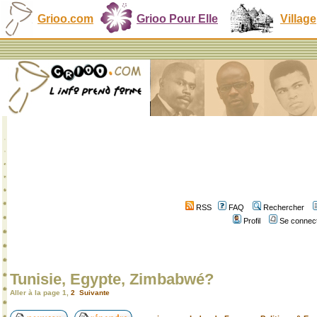
Grioo.com
Grioo Pour Elle
Village
RSS
FAQ
Rechercher
Profil
Se connect
Tunisie, Egypte, Zimbabwé?
Aller à la page
1
,
2
Suivante