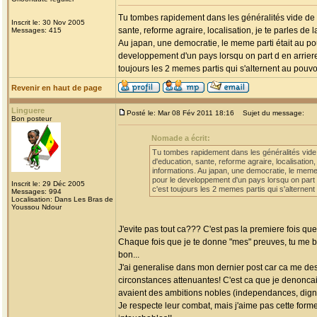
Tu tombes rapidement dans les généralités vide de s
Inscrit le: 30 Nov 2005
sante, reforme agraire, localisation, je te parles de 
Messages: 415
Au japan, une democratie, le meme parti était au po
developpement d'un pays lorsqu on part d en arriere.
toujours les 2 memes partis qui s'alternent au pouvoi
Revenir en haut de page
Linguere
Posté le: Mar 08 Fév 2011 18:16
Sujet du message:
Bon posteur
Nomade a écrit:
Tu tombes rapidement dans les généralités vide 
d'education, sante, reforme agraire, localisation,
informations. Au japan, une democratie, le meme 
pour le developpement d'un pays lorsqu on part d
Inscrit le: 29 Déc 2005
c'est toujours les 2 memes partis qui s'alternent
Messages: 994
Localisation: Dans Les Bras de
Youssou Ndour
J'evite pas tout ca??? C'est pas la premiere fois q
Chaque fois que je te donne "mes" preuves, tu me ba
bon...
J'ai generalise dans mon dernier post car ca me des
circonstances attenuantes! C'est ca que je denonca
avaient des ambitions nobles (independances, dignite
Je respecte leur combat, mais j'aime pas cette form