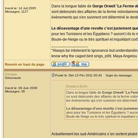
Dans la longue fable de
Gorge Orwell
"
La Ferme d
Inscrit le: 14 Juil 2005
sont detorunés des affaires de la ferme volontaireme
Messages: 1127
évènements qui s'en suivirent ont déterminé le dest
Le désavantage d'une revolte c'est justement que
pour les Tunisiens et les Égyptiens ? auront t-ils 
Boule-de-Neige ou le très spirituel et inquiétant c
_________________
"Always be intolerant to ignorance but understanding
know why the caged bird sings, p99, Maya Angelou
Revenir en haut de page
Gempa
Posté le: Dim 13 Fév 2011 00:44
Sujet du message:
Grioonaute
Gnata a écrit:
Inscrit le: 09 Juin 2008
Messages: 36
Dans la longue fable de
Gorge Orwell
"
La Fer
se sont detorunés des affaires de la ferme volon
les évènements qui s'en suivirent ont déterminé 
Le désavantage d'une revolte c'est justemen
ainsi pour les Tunisiens et les Égyptiens ? auro
Boule-de-Neige ou le très spirituel et inquiétan
Actuellement les sud-Américains s`en sortent plutot