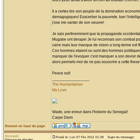
leurs yeux serait d'avoir dit non au toubab! Com'on
Il a certes tire son peuple de la domination econom
demagogiques! Exacerber la pauvrete, tuer l'intelli
j'ose me vanter de son oeuvre!
Je sais pertinemment que la propagande occidental
Mugabe ont derape! Je lui reconnais son combat pou
carre mais leur manque de vision a long-terme est fl
Ces hommes etaient ou sont des hommes politiques donc
manquer de l'evoquer c'est manquer a son devoir de g
alors permets-moi de ne pas souscrire a cette these
Peace out!
_________________
The Humanitarian
My Love
Wade, une erreur dans l'histoire du Senegal!
Carpe Diem
Revenir en haut de page
Nomade
Posté le: Lun 07 Fév 2011 01:39
Sujet du message:
Grioonaute régulier