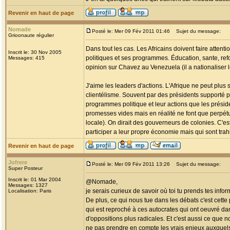
Revenir en haut de page
Nomade
Posté le: Mer 09 Fév 2011 01:46
Sujet du message:
Grioonaute régulier
Dans tout les cas. Les Africains doivent faire attent
Inscrit le: 30 Nov 2005
politiques et ses programmes. Éducation, sante, refo
Messages: 415
opinion sur Chavez au Venezuela (il a nationaliser le
J'aime les leaders d'actions. L'Afrique ne peut plus 
clientélisme. Souvent par des présidents supporté p
programmes politique et leur actions que les préside
promesses vides mais en réalité ne font que perpétu
locale). On dirait des gouverneurs de colonies. C'e
participer a leur propre économie mais qui sont trah
Revenir en haut de page
Jofrere
Posté le: Mer 09 Fév 2011 13:26
Sujet du message:
Super Posteur
Inscrit le: 01 Mar 2004
@Nomade,
Messages: 1327
je serais curieux de savoir où toi tu prends tes infor
Localisation: Paris
De plus, ce qui nous tue dans les débats c'est cett
qui est reproché à ces autocrates qui ont oeuvré dan
d'oppositions plus radicales. Et c'est aussi ce que 
ne pas prendre en compte les vrais enjeux auxquels 