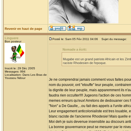
Revenir en haut de page
Linguere
Posté le: Sam 05 Fév 2011 04:06
Sujet du message:
Bon posteur
Nomade a écrit:
Mugabe est un grand patriote Africain et les Zim
raciste Rhodesien de l'epoque.
Inscrit le: 29 Déc 2005
Messages: 994
Localisation: Dans Les Bras de
Youssou Ndour
Je ne comprendrai jamais comment vous faites pour
nom du pouvoir, ont "etouffe" leur peuple, contraire
la dignite de leur peuple, mais apparemment ils n'avai
faudra rien occulter!!!! Jugeons l'action de ces hom
memes erreurs qu'eux! Arretons de dedouaner ces ho
"Non" a De Gaulle,...ou fait des appels a l'unite afric
Leur engagement anticolonialiste est tres louable, e
blanc raciste de l'ancienne Rhodesie! Mais quelle e
Moi deh je suis devenue insensible au discours anti
La bonne gouvernance peut se mesurer par le niveau