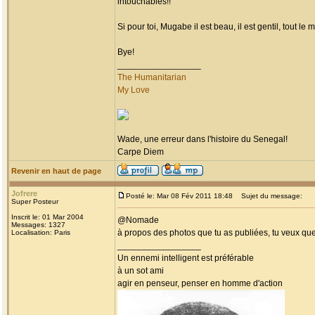
intouchables!!
Si pour toi, Mugabe il est beau, il est gentil, tout 
Bye!
_________________
The Humanitarian
My Love
Wade, une erreur dans l'histoire du Senegal!
Carpe Diem
Revenir en haut de page
Jofrere
Posté le: Mar 08 Fév 2011 18:48
Sujet du message:
Super Posteur
Inscrit le: 01 Mar 2004
@Nomade
Messages: 1327
à propos des photos que tu as publiées, tu veux qu
Localisation: Paris
_________________
Un ennemi intelligent est préférable
à un sot ami
agir en penseur, penser en homme d'action