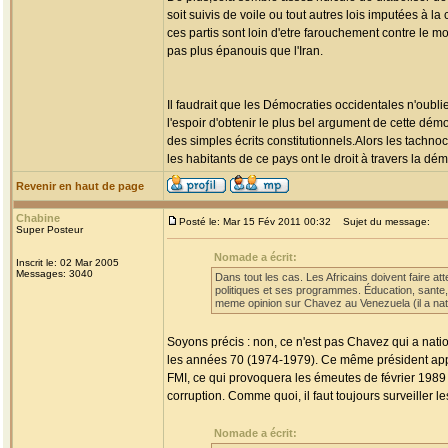
soit suivis de voile ou tout autres lois imputées à 
ces partis sont loin d'etre farouchement contre le m
pas plus épanouis que l'Iran.
Il faudrait que les Démocraties occidentales n'oubli
l'espoir d'obtenir le plus bel argument de cette démo
des simples écrits constitutionnels.Alors les tachno
les habitants de ce pays ont le droit à travers la dém
Revenir en haut de page
Chabine
Posté le: Mar 15 Fév 2011 00:32
Sujet du message:
Super Posteur
Nomade a écrit:
Inscrit le: 02 Mar 2005
Messages: 3040
Dans tout les cas. Les Africains doivent faire at
politiques et ses programmes. Éducation, sante, r
meme opinion sur Chavez au Venezuela (il a nation
Soyons précis : non, ce n'est pas Chavez qui a nati
les années 70 (1974-1979). Ce même président appli
FMI, ce qui provoquera les émeutes de février 1989
corruption. Comme quoi, il faut toujours surveiller le
Nomade a écrit: