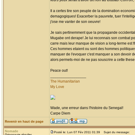
leurs yeux serait d'avoir dit non au toubab! Com'on
Il a certes tire son peuple de la domination econom
demagogiques! Exacerber la pauvrete, tuer l'intelli
j'ose me vanter de son oeuvre!
Je sais pertinemment que la propagande occidental
Mugabe ont derape! Je lui reconnais son combat pou
carre mais leur manque de vision a long-terme est fl
Ces hommes etaient ou sont des hommes politiques donc
manquer de l'evoquer c'est manquer a son devoir de g
alors permets-moi de ne pas souscrire a cette these
Peace out!
_________________
The Humanitarian
My Love
Wade, une erreur dans l'histoire du Senegal!
Carpe Diem
Revenir en haut de page
Nomade
Posté le: Lun 07 Fév 2011 01:39
Sujet du message:
Grioonaute régulier