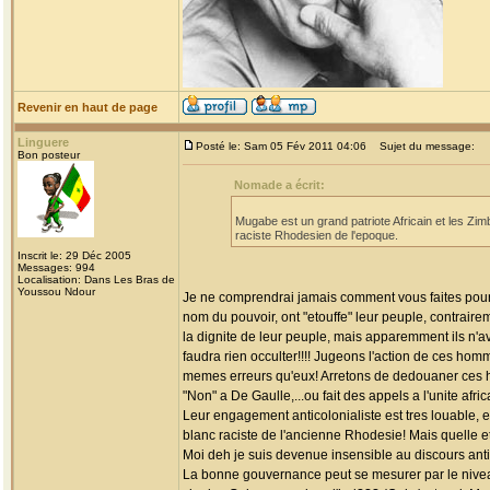
Revenir en haut de page
Linguere
Posté le: Sam 05 Fév 2011 04:06
Sujet du message:
Bon posteur
Nomade a écrit:
Mugabe est un grand patriote Africain et les Zim
raciste Rhodesien de l'epoque.
Inscrit le: 29 Déc 2005
Messages: 994
Localisation: Dans Les Bras de
Youssou Ndour
Je ne comprendrai jamais comment vous faites pour
nom du pouvoir, ont "etouffe" leur peuple, contraire
la dignite de leur peuple, mais apparemment ils n'avai
faudra rien occulter!!!! Jugeons l'action de ces hom
memes erreurs qu'eux! Arretons de dedouaner ces ho
"Non" a De Gaulle,...ou fait des appels a l'unite afric
Leur engagement anticolonialiste est tres louable, e
blanc raciste de l'ancienne Rhodesie! Mais quelle e
Moi deh je suis devenue insensible au discours anti
La bonne gouvernance peut se mesurer par le niveau