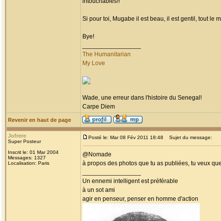
intouchables!!
Si pour toi, Mugabe il est beau, il est gentil, tout 
Bye!
_________________
The Humanitarian
My Love
Wade, une erreur dans l'histoire du Senegal!
Carpe Diem
Revenir en haut de page
Jofrere
Posté le: Mar 08 Fév 2011 18:48
Sujet du message:
Super Posteur
Inscrit le: 01 Mar 2004
@Nomade
Messages: 1327
à propos des photos que tu as publiées, tu veux qu
Localisation: Paris
_________________
Un ennemi intelligent est préférable
à un sot ami
agir en penseur, penser en homme d'action