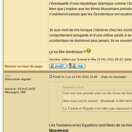
l’éventualité d’une république islamique comme l’Ir
bien que j’espère que les frères Musulmans prendron
n’oublieront jamais que les Occidentaux ont soutenue
Je suis mort de rire lorsque j’observe chez les occi
comportement arrogante et d’une infinie vanité à s
occidentaux ne dormiront plus jamais, ils se souvien
ça va être dantesque !!
Dernière édition par Suwedi le Mar 15 Fév 2011 09:32; édité 
Revenir en haut de page
Alex
Posté le: Lun 14 Fév 2011 11:46
Sujet du message:
Grioonaute régulier
Sound a écrit:
Inscrit le: 05 Aoû 2005
Messages: 466
Ceci est mon premier post sur les forum de Grioo
Mon souci est le suivant : Moubarak et Ben Ali h
La Tunisie et l'Egypte n'ont elles pas repoussé le
Les Tunisiens et les Egyptiens sont libres de se liv
Musulmans