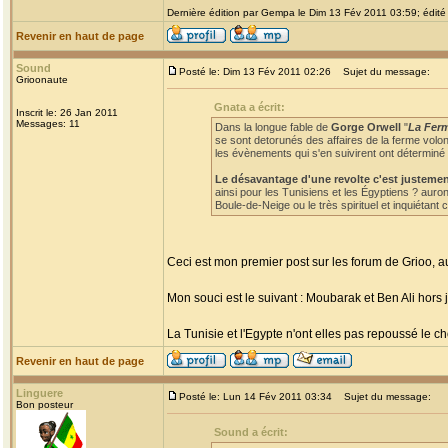
Dernière édition par Gempa le Dim 13 Fév 2011 03:59; édité 
Revenir en haut de page
Sound
Posté le: Dim 13 Fév 2011 02:26
Sujet du message:
Grioonaute
Gnata a écrit:
Inscrit le: 26 Jan 2011
Messages: 11
Dans la longue fable de
Gorge Orwell
"
La Fer
se sont detorunés des affaires de la ferme volon
les évènements qui s'en suivirent ont déterminé 
Le désavantage d'une revolte c'est justemen
ainsi pour les Tunisiens et les Égyptiens ? auro
Boule-de-Neige ou le très spirituel et inquiétan
Ceci est mon premier post sur les forum de Grioo, au
Mon souci est le suivant : Moubarak et Ben Ali hors
La Tunisie et l'Egypte n'ont elles pas repoussé le cho
Revenir en haut de page
Linguere
Posté le: Lun 14 Fév 2011 03:34
Sujet du message:
Bon posteur
Sound a écrit: