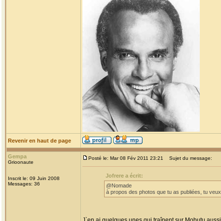
Revenir en haut de page
Gempa
Posté le: Mar 08 Fév 2011 23:21
Sujet du message:
Grioonaute
Jofrere a écrit:
Inscrit le: 09 Juin 2008
Messages: 36
@Nomade
à propos des photos que tu as publiées, tu veu
J`en ai quelques unes qui traînent sur Mobutu aussi