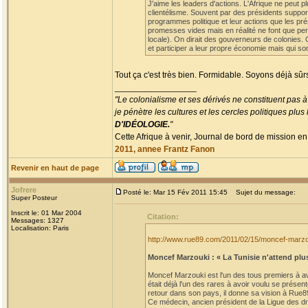
J'aime les leaders d'actions. L'Afrique ne peut p
clientélisme. Souvent par des présidents suppor
programmes politique et leur actions que les pré
promesses vides mais en réalité ne font que per
locale). On dirait des gouverneurs de colonies. 
et participer a leur propre économie mais qui so
Tout ça c'est très bien. Formidable. Soyons déjà sûr
_________________
"Le colonialisme et ses dérivés ne constituent pas à
je pénètre les cultures et les cercles politiques plu
D'IDÉOLOGIE.
"
Cette Afrique à venir, Journal de bord de mission en
2011, annee Frantz Fanon
Revenir en haut de page
Jofrere
Posté le: Mar 15 Fév 2011 15:45
Sujet du message:
Super Posteur
Inscrit le: 01 Mar 2004
Citation:
Messages: 1327
Localisation: Paris
http://www.rue89.com/2011/02/15/moncef-marzo
Moncef Marzouki : « La Tunisie n'attend plu
Moncef Marzouki est l'un des tous premiers à avoi
était déjà l'un des rares à avoir voulu se prése
retour dans son pays, il donne sa vision à Rue8
Ce médecin, ancien président de la Ligue des droi