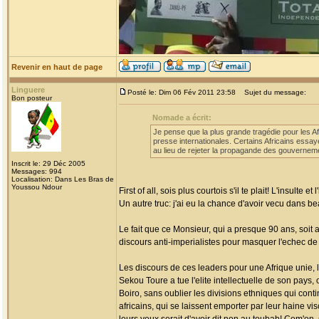
Revenir en haut de page
Linguere
Posté le: Dim 06 Fév 2011 23:58
Sujet du message:
Bon posteur
Nomade a écrit:
Je pense que la plus grande tragédie pour les A
presse internationales. Certains Africains essay
au lieu de rejeter la propagande des gouvernem
Inscrit le: 29 Déc 2005
Messages: 994
Localisation: Dans Les Bras de
Youssou Ndour
First of all, sois plus courtois s'il te plait! L'insulte
Un autre truc: j'ai eu la chance d'avoir vecu dans b
Le fait que ce Monsieur, qui a presque 90 ans, soit
discours anti-imperialistes pour masquer l'echec de 
Les discours de ces leaders pour une Afrique unie, l
Sekou Toure a tue l'elite intellectuelle de son pays
Boiro, sans oublier les divisions ethniques qui co
africains, qui se laissent emporter par leur haine vi