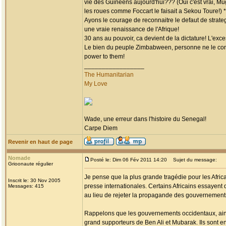
vie des Guineens aujourd'hui??? (Oui c'est vrai, Mug
les roues comme Foccart le faisait a Sekou Toure!)
Ayons le courage de reconnaitre le defaut de strategi
une vraie renaissance de l'Afrique!
30 ans au pouvoir, ca devient de la dictature! L'exc
Le bien du peuple Zimbabween, personne ne le conn
power to them!
_________________
The Humanitarian
My Love
Wade, une erreur dans l'histoire du Senegal!
Carpe Diem
Revenir en haut de page
Nomade
Posté le: Dim 06 Fév 2011 14:20
Sujet du message:
Grioonaute régulier
Je pense que la plus grande tragédie pour les Afric
Inscrit le: 30 Nov 2005
presse internationales. Certains Africains essayent 
Messages: 415
au lieu de rejeter la propagande des gouvernement
Rappelons que les gouvernements occidentaux, ainsi 
grand supporteurs de Ben Ali et Mubarak. Ils sont e