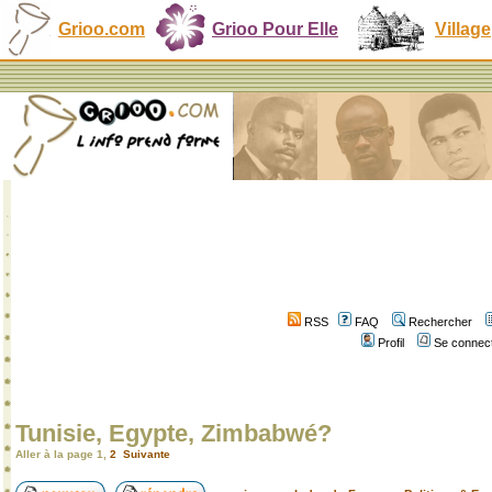
Grioo.com
Grioo Pour Elle
Village
RSS
FAQ
Rechercher
Profil
Se connect
Tunisie, Egypte, Zimbabwé?
Aller à la page
1
,
2
Suivante