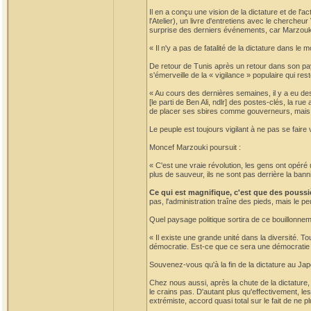
Il en a conçu une vision de la dictature et de l'a
l'Atelier), un livre d'entretiens avec le chercheu
surprise des derniers événements, car Marzouki 
« Il n'y a pas de fatalité de la dictature dans l
De retour de Tunis après un retour dans son pay
s'émerveille de la « vigilance » populaire qui rest
« Au cours des dernières semaines, il y a eu de
[le parti de Ben Ali, ndlr] des postes-clés, la r
de placer ses sbires comme gouverneurs, mais l
Le peuple est toujours vigilant à ne pas se faire
Moncef Marzouki poursuit :
« C'est une vraie révolution, les gens ont opéré u
plus de sauveur, ils ne sont pas derrière la ban
Ce qui est magnifique, c'est que des poussi
pas, l'administration traîne des pieds, mais le pe
Quel paysage politique sortira de ce bouillonne
« Il existe une grande unité dans la diversité. To
démocratie. Est-ce que ce sera une démocratie pa
Souvenez-vous qu'à la fin de la dictature au Japon
Chez nous aussi, après la chute de la dictature, i
le crains pas. D'autant plus qu'effectivement, le
extrémiste, accord quasi total sur le fait de ne p