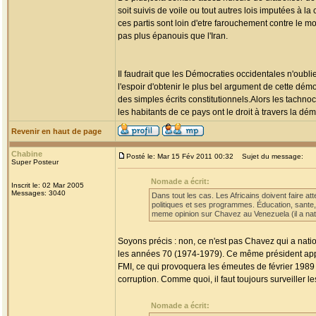
soit suivis de voile ou tout autres lois imputées à 
ces partis sont loin d'etre farouchement contre le m
pas plus épanouis que l'Iran.
Il faudrait que les Démocraties occidentales n'oubli
l'espoir d'obtenir le plus bel argument de cette démo
des simples écrits constitutionnels.Alors les tachno
les habitants de ce pays ont le droit à travers la dém
Revenir en haut de page
Chabine
Posté le: Mar 15 Fév 2011 00:32
Sujet du message:
Super Posteur
Nomade a écrit:
Inscrit le: 02 Mar 2005
Messages: 3040
Dans tout les cas. Les Africains doivent faire at
politiques et ses programmes. Éducation, sante, r
meme opinion sur Chavez au Venezuela (il a nation
Soyons précis : non, ce n'est pas Chavez qui a nati
les années 70 (1974-1979). Ce même président appli
FMI, ce qui provoquera les émeutes de février 1989
corruption. Comme quoi, il faut toujours surveiller le
Nomade a écrit: