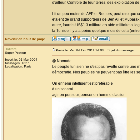
d'ailleur. Controle de leur terres, des exploitation d
Lit un peu moins de AFP et Reuters, peut etre que ce
etaient de grand supporteurs de Ben Ali et Mubara
autre, fournis US$1.3 milliard en aide militaire a l
la Tunisie il y a a peine quelque mois de cela (entre 
Revenir en haut de page
Jofrere
Posté le: Ven 04 Fév 2011 14:00
Sujet du message:
Super Posteur
Inscrit le: 01 Mar 2004
@ Nomade
Messages: 1327
Le peuple tunisien ne s'est pas révolté contre une m
Localisation: Paris
démocratie. Nos peuples ne peuvent pas être les se
_________________
Un ennemi intelligent est préférable
à un sot ami
agir en penseur, penser en homme d'action