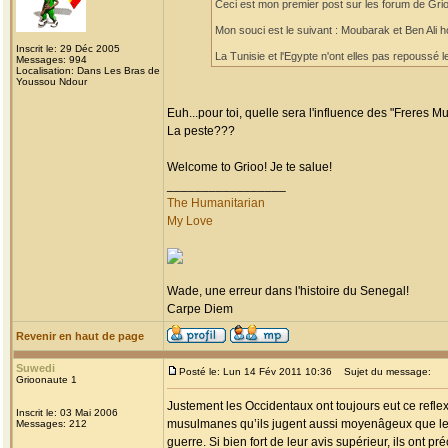
Ceci est mon premier post sur les forum de Grioo
Mon souci est le suivant : Moubarak et Ben Ali h
Inscrit le: 29 Déc 2005
La Tunisie et l'Egypte n'ont elles pas repoussé le
Messages: 994
Localisation: Dans Les Bras de
Youssou Ndour
Euh...pour toi, quelle sera l'influence des "Freres 
La peste???
Welcome to Grioo! Je te salue!
_________________
The Humanitarian
My Love
Wade, une erreur dans l'histoire du Senegal!
Carpe Diem
Revenir en haut de page
Suwedi
Posté le: Lun 14 Fév 2011 10:36
Sujet du message:
Grioonaute 1
Justement les Occidentaux ont toujours eut ce refl
Inscrit le: 03 Mai 2006
musulmanes qu’ils jugent aussi moyenâgeux que les d
Messages: 212
guerre. Si bien fort de leur avis supérieur, ils ont