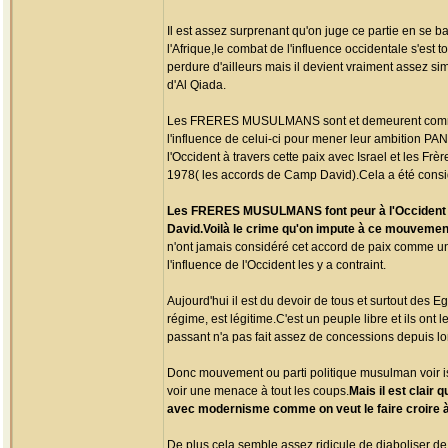
Il est assez surprenant qu'on juge ce partie en se 
l'Afrique,le combat de l'influence occidentale s'est 
perdure d'ailleurs mais il devient vraiment assez
d'Al Qiada.
Les FRERES MUSULMANS sont et demeurent comme le 
l'influence de celui-ci pour mener leur ambition PAN
l'Occident à travers cette paix avec Israel et les 
1978( les accords de Camp David).Cela a été consid
Les FRERES MUSULMANS font peur à l'Occident ava
David.Voilà le crime qu'on impute à ce mouvemen
n'ont jamais considéré cet accord de paix comme un 
l'influence de l'Occident les y a contraint.
Aujourd'hui il est du devoir de tous et surtout des
régime, est légitime.C'est un peuple libre et ils ont 
passant n'a pas fait assez de concessions depuis lo
Donc mouvement ou parti politique musulman voir i
voir une menace à tout les coups.
Mais il est clair 
avec modernisme comme on veut le faire croire à
De plus,cela semble assez ridicule de diaboliser de