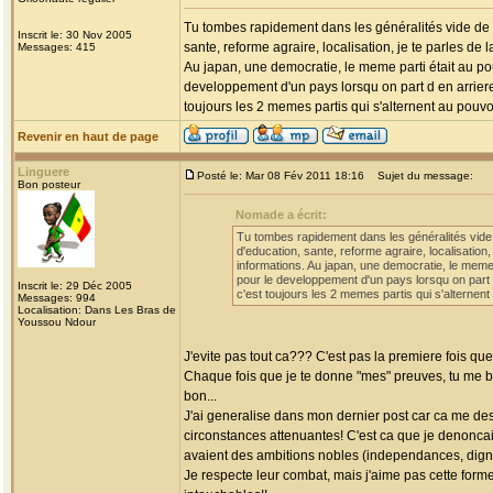
Tu tombes rapidement dans les généralités vide de s
Inscrit le: 30 Nov 2005
sante, reforme agraire, localisation, je te parles de 
Messages: 415
Au japan, une democratie, le meme parti était au po
developpement d'un pays lorsqu on part d en arriere.
toujours les 2 memes partis qui s'alternent au pouvoi
Revenir en haut de page
Linguere
Posté le: Mar 08 Fév 2011 18:16
Sujet du message:
Bon posteur
Nomade a écrit:
Tu tombes rapidement dans les généralités vide 
d'education, sante, reforme agraire, localisation,
informations. Au japan, une democratie, le meme 
pour le developpement d'un pays lorsqu on part d
Inscrit le: 29 Déc 2005
c'est toujours les 2 memes partis qui s'alternent
Messages: 994
Localisation: Dans Les Bras de
Youssou Ndour
J'evite pas tout ca??? C'est pas la premiere fois q
Chaque fois que je te donne "mes" preuves, tu me ba
bon...
J'ai generalise dans mon dernier post car ca me des
circonstances attenuantes! C'est ca que je denonca
avaient des ambitions nobles (independances, dignite
Je respecte leur combat, mais j'aime pas cette form