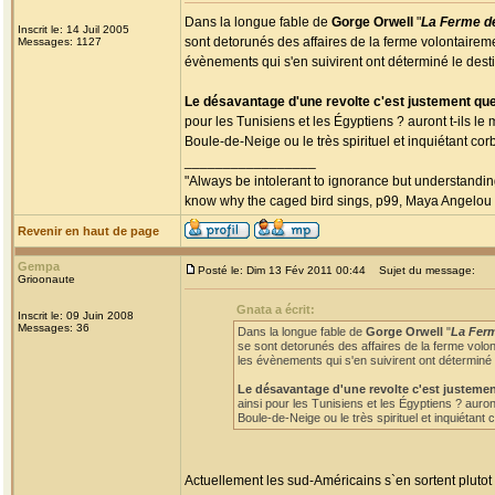
Dans la longue fable de
Gorge Orwell
"
La Ferme d
Inscrit le: 14 Juil 2005
sont detorunés des affaires de la ferme volontaireme
Messages: 1127
évènements qui s'en suivirent ont déterminé le dest
Le désavantage d'une revolte c'est justement que
pour les Tunisiens et les Égyptiens ? auront t-ils 
Boule-de-Neige ou le très spirituel et inquiétant c
_________________
"Always be intolerant to ignorance but understanding
know why the caged bird sings, p99, Maya Angelou
Revenir en haut de page
Gempa
Posté le: Dim 13 Fév 2011 00:44
Sujet du message:
Grioonaute
Gnata a écrit:
Inscrit le: 09 Juin 2008
Messages: 36
Dans la longue fable de
Gorge Orwell
"
La Fer
se sont detorunés des affaires de la ferme volon
les évènements qui s'en suivirent ont déterminé 
Le désavantage d'une revolte c'est justemen
ainsi pour les Tunisiens et les Égyptiens ? auro
Boule-de-Neige ou le très spirituel et inquiétan
Actuellement les sud-Américains s`en sortent plutot