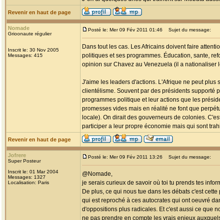
Revenir en haut de page
Nomade
Posté le: Mer 09 Fév 2011 01:46
Sujet du message:
Grioonaute régulier
Dans tout les cas. Les Africains doivent faire attent
Inscrit le: 30 Nov 2005
politiques et ses programmes. Éducation, sante, refo
Messages: 415
opinion sur Chavez au Venezuela (il a nationaliser le
J'aime les leaders d'actions. L'Afrique ne peut plus 
clientélisme. Souvent par des présidents supporté p
programmes politique et leur actions que les préside
promesses vides mais en réalité ne font que perpétu
locale). On dirait des gouverneurs de colonies. C'e
participer a leur propre économie mais qui sont trah
Revenir en haut de page
Jofrere
Posté le: Mer 09 Fév 2011 13:26
Sujet du message:
Super Posteur
Inscrit le: 01 Mar 2004
@Nomade,
Messages: 1327
je serais curieux de savoir où toi tu prends tes infor
Localisation: Paris
De plus, ce qui nous tue dans les débats c'est cett
qui est reproché à ces autocrates qui ont oeuvré dan
d'oppositions plus radicales. Et c'est aussi ce que 
ne pas prendre en compte les vrais enjeux auxquels 