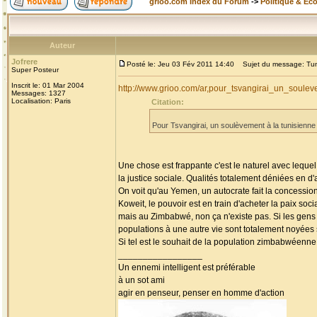
grioo.com Index du Forum
->
Politique & Ec
Auteur
Jofrere
Posté le: Jeu 03 Fév 2011 14:40
Sujet du message: Tun
Super Posteur
Inscrit le: 01 Mar 2004
http://www.grioo.com/ar,pour_tsvangirai_un_soul
Messages: 1327
Localisation: Paris
Citation:
Pour Tsvangirai, un soulèvement à la tunisienn
Une chose est frappante c'est le naturel avec lequel
la justice sociale. Qualités totalement déniées en 
On voit qu'au Yemen, un autocrate fait la concessio
Koweit, le pouvoir est en train d'acheter la paix soci
mais au Zimbabwé, non ça n'existe pas. Si les gens
populations à une autre vie sont totalement noyées 
Si tel est le souhait de la population zimbabwéenne, 
_________________
Un ennemi intelligent est préférable
à un sot ami
agir en penseur, penser en homme d'action