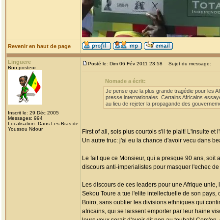
Revenir en haut de page
Linguere
Posté le: Dim 06 Fév 2011 23:58
Sujet du message:
Bon posteur
Nomade a écrit:
Je pense que la plus grande tragédie pour les A
presse internationales. Certains Africains essay
au lieu de rejeter la propagande des gouvernem
Inscrit le: 29 Déc 2005
Messages: 994
Localisation: Dans Les Bras de
Youssou Ndour
First of all, sois plus courtois s'il te plait! L'insulte
Un autre truc: j'ai eu la chance d'avoir vecu dans b
Le fait que ce Monsieur, qui a presque 90 ans, soit
discours anti-imperialistes pour masquer l'echec de 
Les discours de ces leaders pour une Afrique unie, l
Sekou Toure a tue l'elite intellectuelle de son pays
Boiro, sans oublier les divisions ethniques qui co
africains, qui se laissent emporter par leur haine vi