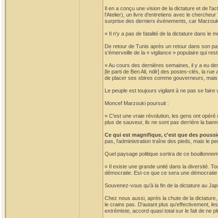
Il en a conçu une vision de la dictature et de l'a
l'Atelier), un livre d'entretiens avec le chercheu
surprise des derniers événements, car Marzouki 
« Il n'y a pas de fatalité de la dictature dans l
De retour de Tunis après un retour dans son pay
s'émerveille de la « vigilance » populaire qui rest
« Au cours des dernières semaines, il y a eu de
[le parti de Ben Ali, ndlr] des postes-clés, la r
de placer ses sbires comme gouverneurs, mais l
Le peuple est toujours vigilant à ne pas se faire
Moncef Marzouki poursuit :
« C'est une vraie révolution, les gens ont opéré u
plus de sauveur, ils ne sont pas derrière la ban
Ce qui est magnifique, c'est que des poussi
pas, l'administration traîne des pieds, mais le pe
Quel paysage politique sortira de ce bouillonne
« Il existe une grande unité dans la diversité. To
démocratie. Est-ce que ce sera une démocratie pa
Souvenez-vous qu'à la fin de la dictature au Japon
Chez nous aussi, après la chute de la dictature, i
le crains pas. D'autant plus qu'effectivement, le
extrémiste, accord quasi total sur le fait de ne p