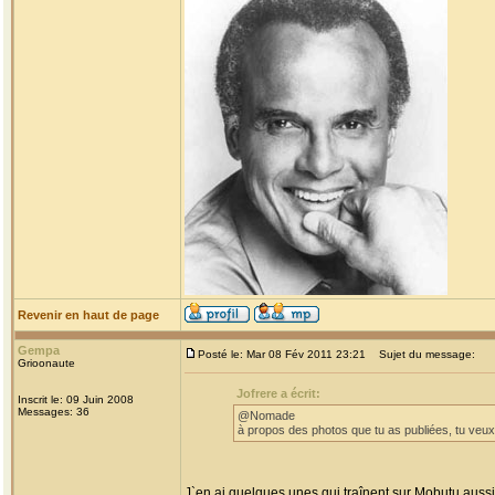
Revenir en haut de page
Gempa
Posté le: Mar 08 Fév 2011 23:21
Sujet du message:
Grioonaute
Jofrere a écrit:
Inscrit le: 09 Juin 2008
Messages: 36
@Nomade
à propos des photos que tu as publiées, tu veu
J`en ai quelques unes qui traînent sur Mobutu aussi