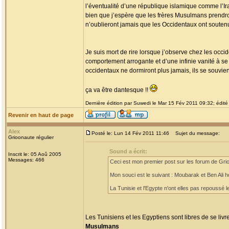
l’éventualité d’une république islamique comme l’Ir
bien que j’espère que les frères Musulmans prendron
n’oublieront jamais que les Occidentaux ont soutenue
Je suis mort de rire lorsque j’observe chez les occi
comportement arrogante et d’une infinie vanité à s
occidentaux ne dormiront plus jamais, ils se souvien
ça va être dantesque !!
Dernière édition par Suwedi le Mar 15 Fév 2011 09:32; édité 
Revenir en haut de page
Alex
Posté le: Lun 14 Fév 2011 11:46
Sujet du message:
Grioonaute régulier
Sound a écrit:
Inscrit le: 05 Aoû 2005
Messages: 466
Ceci est mon premier post sur les forum de Grioo
Mon souci est le suivant : Moubarak et Ben Ali h
La Tunisie et l'Egypte n'ont elles pas repoussé le
Les Tunisiens et les Egyptiens sont libres de se liv
Musulmans