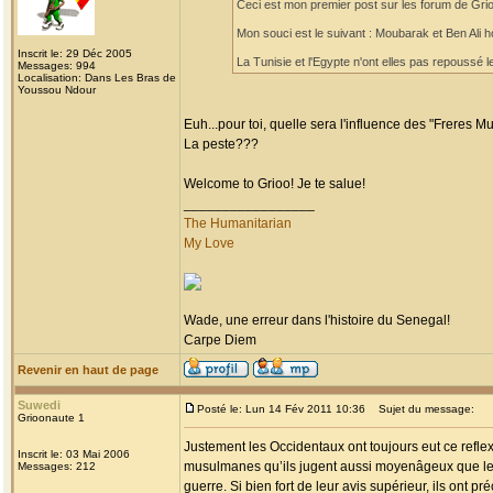
Ceci est mon premier post sur les forum de Grioo
Mon souci est le suivant : Moubarak et Ben Ali h
Inscrit le: 29 Déc 2005
La Tunisie et l'Egypte n'ont elles pas repoussé le
Messages: 994
Localisation: Dans Les Bras de
Youssou Ndour
Euh...pour toi, quelle sera l'influence des "Freres 
La peste???
Welcome to Grioo! Je te salue!
_________________
The Humanitarian
My Love
Wade, une erreur dans l'histoire du Senegal!
Carpe Diem
Revenir en haut de page
Suwedi
Posté le: Lun 14 Fév 2011 10:36
Sujet du message:
Grioonaute 1
Justement les Occidentaux ont toujours eut ce refl
Inscrit le: 03 Mai 2006
musulmanes qu’ils jugent aussi moyenâgeux que les d
Messages: 212
guerre. Si bien fort de leur avis supérieur, ils ont