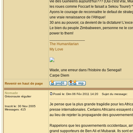
vie des Guineens aujourd'hui??? (Oui c'est vrai, Mug
les roues comme Foccart le faisait a Sekou Toure!)
Ayons le courage de reconnaitre le defaut de strategi
une vraie renaissance de l'Afrique!
30 ans au pouvoir, ca devient de la dictature! L'exc
Le bien du peuple Zimbabween, personne ne le conn
power to them!
_________________
The Humanitarian
My Love
Wade, une erreur dans l'histoire du Senegal!
Carpe Diem
Revenir en haut de page
Nomade
Posté le: Dim 06 Fév 2011 14:20
Sujet du message:
Grioonaute régulier
Je pense que la plus grande tragédie pour les Afric
Inscrit le: 30 Nov 2005
presse internationales. Certains Africains essayent 
Messages: 415
au lieu de rejeter la propagande des gouvernement
Rappelons que les gouvernements occidentaux, ainsi 
grand supporteurs de Ben Ali et Mubarak. Ils sont e