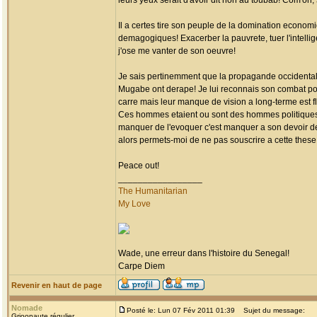
leurs yeux serait d'avoir dit non au toubab! Com'on
Il a certes tire son peuple de la domination econom
demagogiques! Exacerber la pauvrete, tuer l'intelli
j'ose me vanter de son oeuvre!
Je sais pertinemment que la propagande occidental
Mugabe ont derape! Je lui reconnais son combat pou
carre mais leur manque de vision a long-terme est fl
Ces hommes etaient ou sont des hommes politiques donc
manquer de l'evoquer c'est manquer a son devoir de g
alors permets-moi de ne pas souscrire a cette these
Peace out!
_________________
The Humanitarian
My Love
Wade, une erreur dans l'histoire du Senegal!
Carpe Diem
Revenir en haut de page
Nomade
Posté le: Lun 07 Fév 2011 01:39
Sujet du message:
Grioonaute régulier