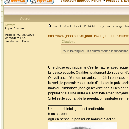
grioo.com Index du Forum
->
Politique & Ec
Auteur
Jofrere
Posté le: Jeu 03 Fév 2011 14:40
Sujet du message: Tun
Super Posteur
Inscrit le: 01 Mar 2004
http://www.grioo.com/ar,pour_tsvangirai_un_soul
Messages: 1327
Localisation: Paris
Citation:
Pour Tsvangirai, un soulèvement à la tunisienn
Une chose est frappante c'est le naturel avec lequel
la justice sociale. Qualités totalement déniées en 
On voit qu'au Yemen, un autocrate fait la concessio
Koweit, le pouvoir est en train d'acheter la paix soci
mais au Zimbabwé, non ça n'existe pas. Si les gens
populations à une autre vie sont totalement noyées 
Si tel est le souhait de la population zimbabwéenne, 
_________________
Un ennemi intelligent est préférable
à un sot ami
agir en penseur, penser en homme d'action