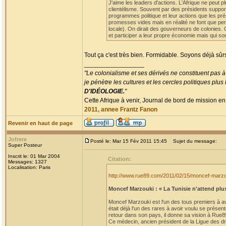
J'aime les leaders d'actions. L'Afrique ne peut p
clientélisme. Souvent par des présidents suppor
programmes politique et leur actions que les pré
promesses vides mais en réalité ne font que per
locale). On dirait des gouverneurs de colonies. 
et participer a leur propre économie mais qui so
Tout ça c'est très bien. Formidable. Soyons déjà sûr
_________________
"Le colonialisme et ses dérivés ne constituent pas à
je pénètre les cultures et les cercles politiques plu
D'IDÉOLOGIE.
"
Cette Afrique à venir, Journal de bord de mission en
2011, annee Frantz Fanon
Revenir en haut de page
Jofrere
Posté le: Mar 15 Fév 2011 15:45
Sujet du message:
Super Posteur
Inscrit le: 01 Mar 2004
Citation:
Messages: 1327
Localisation: Paris
http://www.rue89.com/2011/02/15/moncef-marzo
Moncef Marzouki : « La Tunisie n'attend plu
Moncef Marzouki est l'un des tous premiers à avoi
était déjà l'un des rares à avoir voulu se prése
retour dans son pays, il donne sa vision à Rue8
Ce médecin, ancien président de la Ligue des droi