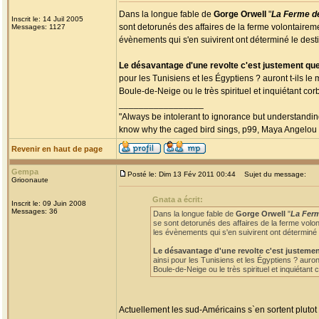
Dans la longue fable de
Gorge Orwell
"
La Ferme d
Inscrit le: 14 Juil 2005
sont detorunés des affaires de la ferme volontaireme
Messages: 1127
évènements qui s'en suivirent ont déterminé le dest
Le désavantage d'une revolte c'est justement que
pour les Tunisiens et les Égyptiens ? auront t-ils 
Boule-de-Neige ou le très spirituel et inquiétant c
_________________
"Always be intolerant to ignorance but understanding
know why the caged bird sings, p99, Maya Angelou
Revenir en haut de page
Gempa
Posté le: Dim 13 Fév 2011 00:44
Sujet du message:
Grioonaute
Gnata a écrit:
Inscrit le: 09 Juin 2008
Messages: 36
Dans la longue fable de
Gorge Orwell
"
La Fer
se sont detorunés des affaires de la ferme volon
les évènements qui s'en suivirent ont déterminé 
Le désavantage d'une revolte c'est justemen
ainsi pour les Tunisiens et les Égyptiens ? auro
Boule-de-Neige ou le très spirituel et inquiétan
Actuellement les sud-Américains s`en sortent plutot