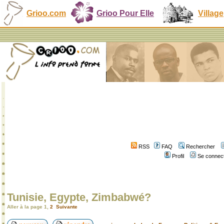
Grioo.com
Grioo Pour Elle
Village
RSS
FAQ
Rechercher
Profil
Se connect
Tunisie, Egypte, Zimbabwé?
Aller à la page
1
,
2
Suivante