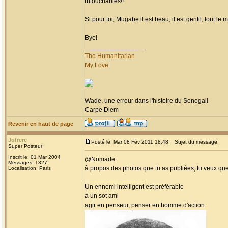
intouchables!!
Si pour toi, Mugabe il est beau, il est gentil, tout 
Bye!
_________________
The Humanitarian
My Love
Wade, une erreur dans l'histoire du Senegal!
Carpe Diem
Revenir en haut de page
Jofrere
Posté le: Mar 08 Fév 2011 18:48
Sujet du message:
Super Posteur
Inscrit le: 01 Mar 2004
@Nomade
Messages: 1327
à propos des photos que tu as publiées, tu veux qu
Localisation: Paris
_________________
Un ennemi intelligent est préférable
à un sot ami
agir en penseur, penser en homme d'action