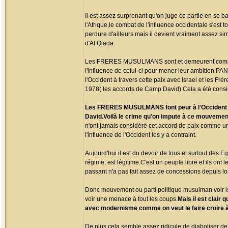
Il est assez surprenant qu'on juge ce partie en se 
l'Afrique,le combat de l'influence occidentale s'est 
perdure d'ailleurs mais il devient vraiment assez
d'Al Qiada.
Les FRERES MUSULMANS sont et demeurent comme le 
l'influence de celui-ci pour mener leur ambition PAN
l'Occident à travers cette paix avec Israel et les 
1978( les accords de Camp David).Cela a été consid
Les FRERES MUSULMANS font peur à l'Occident ava
David.Voilà le crime qu'on impute à ce mouvemen
n'ont jamais considéré cet accord de paix comme un 
l'influence de l'Occident les y a contraint.
Aujourd'hui il est du devoir de tous et surtout des
régime, est légitime.C'est un peuple libre et ils ont 
passant n'a pas fait assez de concessions depuis lo
Donc mouvement ou parti politique musulman voir i
voir une menace à tout les coups.
Mais il est clair 
avec modernisme comme on veut le faire croire à
De plus,cela semble assez ridicule de diaboliser de