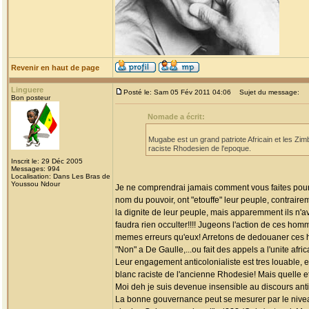
Revenir en haut de page
Linguere
Posté le: Sam 05 Fév 2011 04:06
Sujet du message:
Bon posteur
Nomade a écrit:
Mugabe est un grand patriote Africain et les Zim
raciste Rhodesien de l'epoque.
Inscrit le: 29 Déc 2005
Messages: 994
Localisation: Dans Les Bras de
Youssou Ndour
Je ne comprendrai jamais comment vous faites pour
nom du pouvoir, ont "etouffe" leur peuple, contraire
la dignite de leur peuple, mais apparemment ils n'avai
faudra rien occulter!!!! Jugeons l'action de ces hom
memes erreurs qu'eux! Arretons de dedouaner ces ho
"Non" a De Gaulle,...ou fait des appels a l'unite afric
Leur engagement anticolonialiste est tres louable, e
blanc raciste de l'ancienne Rhodesie! Mais quelle e
Moi deh je suis devenue insensible au discours anti
La bonne gouvernance peut se mesurer par le niveau