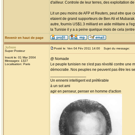
d'ailleur. Controle de leur terres, des exploitation d
Lit un peu moins de AFP et Reuters, peut etre que ce
etaient de grand supporteurs de Ben Ali et Mubara
autre, fournis US$1.3 milliard en aide militaire a l
la Tunisie il y a a peine quelque mois de cela (entre 
Revenir en haut de page
Jofrere
Posté le: Ven 04 Fév 2011 14:00
Sujet du message:
Super Posteur
Inscrit le: 01 Mar 2004
@ Nomade
Messages: 1327
Le peuple tunisien ne s'est pas révolté contre une m
Localisation: Paris
démocratie. Nos peuples ne peuvent pas être les se
_________________
Un ennemi intelligent est préférable
à un sot ami
agir en penseur, penser en homme d'action