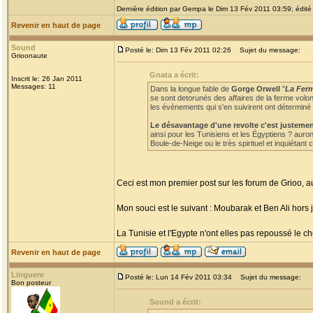
Dernière édition par Gempa le Dim 13 Fév 2011 03:59; édité 
Revenir en haut de page
Sound
Posté le: Dim 13 Fév 2011 02:26
Sujet du message:
Grioonaute
Gnata a écrit:
Inscrit le: 26 Jan 2011
Messages: 11
Dans la longue fable de
Gorge Orwell
"
La Fer
se sont detorunés des affaires de la ferme volon
les évènements qui s'en suivirent ont déterminé 
Le désavantage d'une revolte c'est justemen
ainsi pour les Tunisiens et les Égyptiens ? auro
Boule-de-Neige ou le très spirituel et inquiétan
Ceci est mon premier post sur les forum de Grioo, au
Mon souci est le suivant : Moubarak et Ben Ali hors
La Tunisie et l'Egypte n'ont elles pas repoussé le cho
Revenir en haut de page
Linguere
Posté le: Lun 14 Fév 2011 03:34
Sujet du message:
Bon posteur
Sound a écrit: