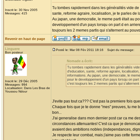
Tu tombes rapidement dans les généralités vide de s
Inscrit le: 30 Nov 2005
sante, reforme agraire, localisation, je te parles de 
Messages: 415
Au japan, une democratie, le meme parti était au po
developpement d'un pays lorsqu on part d en arriere.
toujours les 2 memes partis qui s'alternent au pouvoi
Revenir en haut de page
Linguere
Posté le: Mar 08 Fév 2011 18:16
Sujet du message:
Bon posteur
Nomade a écrit:
Tu tombes rapidement dans les généralités vide 
d'education, sante, reforme agraire, localisation,
informations. Au japan, une democratie, le meme 
pour le developpement d'un pays lorsqu on part d
Inscrit le: 29 Déc 2005
c'est toujours les 2 memes partis qui s'alternent
Messages: 994
Localisation: Dans Les Bras de
Youssou Ndour
J'evite pas tout ca??? C'est pas la premiere fois q
Chaque fois que je te donne "mes" preuves, tu me ba
bon...
J'ai generalise dans mon dernier post car ca me des
circonstances attenuantes! C'est ca que je denonca
avaient des ambitions nobles (independances, dignite
Je respecte leur combat, mais j'aime pas cette form