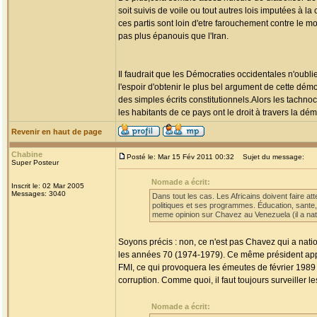
soit suivis de voile ou tout autres lois imputées à 
ces partis sont loin d'etre farouchement contre le m
pas plus épanouis que l'Iran.
Il faudrait que les Démocraties occidentales n'oubli
l'espoir d'obtenir le plus bel argument de cette démo
des simples écrits constitutionnels.Alors les tachno
les habitants de ce pays ont le droit à travers la dém
Revenir en haut de page
Chabine
Posté le: Mar 15 Fév 2011 00:32
Sujet du message:
Super Posteur
Nomade a écrit:
Inscrit le: 02 Mar 2005
Messages: 3040
Dans tout les cas. Les Africains doivent faire at
politiques et ses programmes. Éducation, sante, r
meme opinion sur Chavez au Venezuela (il a nation
Soyons précis : non, ce n'est pas Chavez qui a nati
les années 70 (1974-1979). Ce même président appli
FMI, ce qui provoquera les émeutes de février 1989
corruption. Comme quoi, il faut toujours surveiller le
Nomade a écrit: