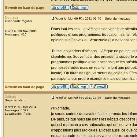
Revenir en haut de page
Nomade
Posté le: Mer 09 Fév 2011 01:46
Sujet du message:
Grioonaute régulier
Dans tout les cas. Les Africains doivent faire attent
Inscrit le: 30 Nov 2005
politiques et ses programmes. Éducation, sante, refo
Messages: 415
opinion sur Chavez au Venezuela (il a nationaliser le
J'aime les leaders d'actions. L'Afrique ne peut plus 
clientélisme. Souvent par des présidents supporté p
programmes politique et leur actions que les préside
promesses vides mais en réalité ne font que perpétu
locale). On dirait des gouverneurs de colonies. C'e
participer a leur propre économie mais qui sont trah
Revenir en haut de page
Jofrere
Posté le: Mer 09 Fév 2011 13:26
Sujet du message:
Super Posteur
Inscrit le: 01 Mar 2004
@Nomade,
Messages: 1327
je serais curieux de savoir où toi tu prends tes infor
Localisation: Paris
De plus, ce qui nous tue dans les débats c'est cett
qui est reproché à ces autocrates qui ont oeuvré dan
d'oppositions plus radicales. Et c'est aussi ce que 
ne pas prendre en compte les vrais enjeux auxquels 