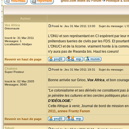
grioo.com Index du Forum
->
Politique & Ec
Auteur
Vox Africa
Posté le: Jeu 31 Mar 2011 13:00
Sujet du message: L'ONU
Grioonaute
L'ONU et son représentant en CI espèrent par leur m
Inscrit le: 31 Mar 2011
prétendues tueries de civils par les FDS. Et pourtan
Messages: 1
Localisation: Abidjan
L'ONUCI et de la licorne. vraiment honte à la commun
n'y aura pas de Rwanda bis. Haut les coeurs!
Revenir en haut de page
Chabine
Posté le: Jeu 31 Mar 2011 19:31
Sujet du message:
Super Posteur
Bonne arrivée sur Grioo,
Vox Africa
, et bon courage
Inscrit le: 02 Mar 2005
Messages: 3040
_________________
"Le colonialisme et ses dérivés ne constituent pas à
je pénètre les cultures et les cercles politiques plu
D'IDÉOLOGIE.
"
Cette Afrique à venir, Journal de bord de mission en
2011, annee Frantz Fanon
Revenir en haut de page
Tehuti