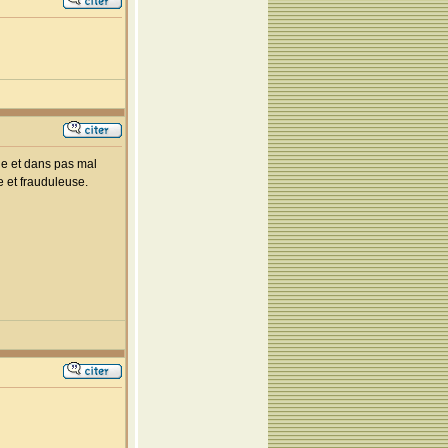
lie et dans pas mal
e et frauduleuse.