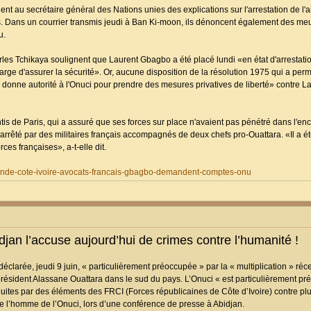
au secrétaire général des Nations unies des explications sur l'arrestation de l'a
s. Dans un courrier transmis jeudi à Ban Ki-moon, ils dénoncent également des meu
u.
s Tchikaya soulignent que Laurent Gbagbo a été placé lundi «en état d'arrestation 
rge d'assurer la sécurité». Or, aucune disposition de la résolution 1975 qui a permi
nne autorité à l'Onuci pour prendre des mesures privatives de liberté» contre L
s de Paris, qui a assuré que ses forces sur place n'avaient pas pénétré dans l'enc
arrêté par des militaires français accompagnés de deux chefs pro-Ouattara. «Il a é
es françaises», a-t-elle dit.
monde-cote-ivoire-avocats-francais-gbagbo-demandent-comptes-onu
jan l’accuse aujourd’hui de crimes contre l’humanité !
déclarée, jeudi 9 juin, « particulièrement préoccupée » par la « multiplication » ré
ésident Alassane Ouattara dans le sud du pays. L’Onuci « est particulièrement pr
nduites par des éléments des FRCI (Forces républicaines de Côte d’Ivoire) contre plu
de l’homme de l’Onuci, lors d’une conférence de presse à Abidjan.