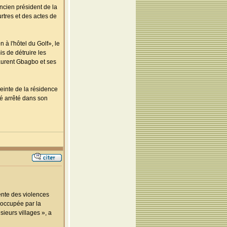
ncien président de la
rtres et des actes de
à l'hôtel du Golf», le
s de détruire les
aurent Gbagbo et ses
einte de la résidence
té arrêté dans son
cente des violences
éoccupée par la
sieurs villages », a