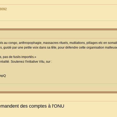
=3092
viols au congo, anthropophagie, massacres rituels, mutilations, pillages etc en soma
us, guidé par une petite voix dans sa tête, pour défendre cette organisation mafieus
, pas de fusils importés.»
lité. Soutenez l'initiative Vitu, sur :
vmpQ
demandent des comptes à l'ONU