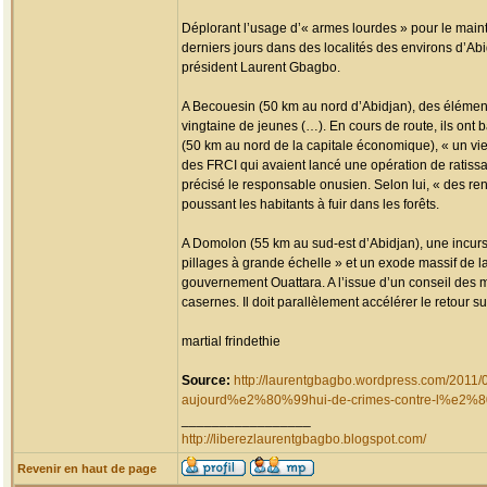
Déplorant l’usage d’« armes lourdes » pour le maint
derniers jours dans des localités des environs d’Ab
président Laurent Gbagbo.
A Becouesin (50 km au nord d’Abidjan), des éléments d
vingtaine de jeunes (…). En cours de route, ils ont
(50 km au nord de la capitale économique), « un vieil
des FRCI qui avaient lancé une opération de ratissage
précisé le responsable onusien. Selon lui, « des ren
poussant les habitants à fuir dans les forêts.
A Domolon (55 km au sud-est d’Abidjan), une incurs
pillages à grande échelle » et un exode massif de la
gouvernement Ouattara. A l’issue d’un conseil des mi
casernes. Il doit parallèlement accélérer le retour s
martial frindethie
Source:
http://laurentgbagbo.wordpress.com/2
aujourd%e2%80%99hui-de-crimes-contre-l%e2%
_________________
http://liberezlaurentgbagbo.blogspot.com/
Revenir en haut de page