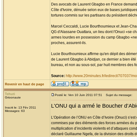
Des avocats de Laurent Gbagbo en France demandent 
Côte d'Ivoire, dénuée selon eux de bases juridique
tortures commis sur les partisans du président déch
Marcel Ceccaldi, Lucie Bourthoumieux et Jean-Charle
QG d'Alassane Ouattara, un lieu dont l'Onuci «se cha
armes lourdes en possession du camp Gbagbo «ne do
proches, assurent-ils.
Lucie Bourthoumieux affirme qu'en dépit des démenti
de Laurent Gbagbo à Abidjan, ce dernier a bien été 
bureau, et non au sous-sol, par huit membres des forc
Source:
http://www.20minutes.fr/ledirect/707037/
Revenir en haut de page
Tehuti
Posté le: Ven 10 Juin 2011 07:51
Sujet du message:
Grioonaute
L’ONU qui a armé le Boucher d’Abid
Inscrit le: 13 Fév 2011
Messages: 63
L’Opération de l’ONU en Côte d’Ivoire (Onuci) s’est 
commises par des éléments des forces armées du pr
multiplication d’incidents violents et d’attaques co
déclaré Guillaume Ngefa, de la division des droits 