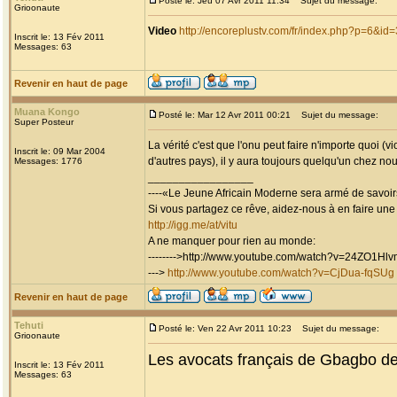
Posté le: Jeu 07 Avr 2011 11:34
Sujet du message:
Grioonaute
Video
http://encoreplustv.com/fr/index.php?p=6&id
Inscrit le: 13 Fév 2011
Messages: 63
Revenir en haut de page
Muana Kongo
Posté le: Mar 12 Avr 2011 00:21
Sujet du message:
Super Posteur
La vérité c'est que l'onu peut faire n'importe quoi (
Inscrit le: 09 Mar 2004
d'autres pays), il y aura toujours quelqu'un chez no
Messages: 1776
_________________
----«Le Jeune Africain Moderne sera armé de savoirs
Si vous partagez ce rêve, aidez-nous à en faire une réa
http://igg.me/at/vitu
A ne manquer pour rien au monde:
-------->http://www.youtube.com/watch?v=24ZO1Hl
--->
http://www.youtube.com/watch?v=CjDua-fqSUg
Revenir en haut de page
Tehuti
Posté le: Ven 22 Avr 2011 10:23
Sujet du message:
Grioonaute
Les avocats français de Gbagbo 
Inscrit le: 13 Fév 2011
Messages: 63