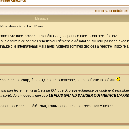
onomie Africaines
Voir le sujet précédent
Message
 se discrédite en Cote D'Ivoire
anœuvre faire tomber le PDT élu Gbagbo. pour ce faire ils ont décidé d'inventer d
t sur le terrain ce sont les rebelles qui sèment la désolation sur leur passage avec 
auté dite international! Mais nous ivoiriens sommes décidés à réécrire l'histoire a
 pour tenir le coup, là bas. Que la Paix revienne, partout où elle fait défaut
 vrai dire les ennemis actuels de l'Afrique. À brève échéance ce continent sera libé
s la certitude s'impose à moi que
LE PLUS GRAND DANGER QUI MENACE L'AFRI
 Afrique occidentale, été 1960, Frantz Fanon, Pour la Révolution Africaine