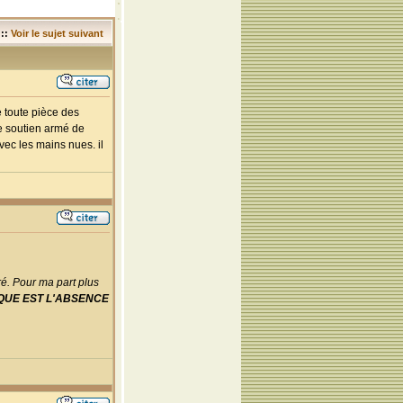
::
Voir le sujet suivant
e toute pièce des
le soutien armé de
vec les mains nues. il
ré. Pour ma part plus
QUE EST L'ABSENCE