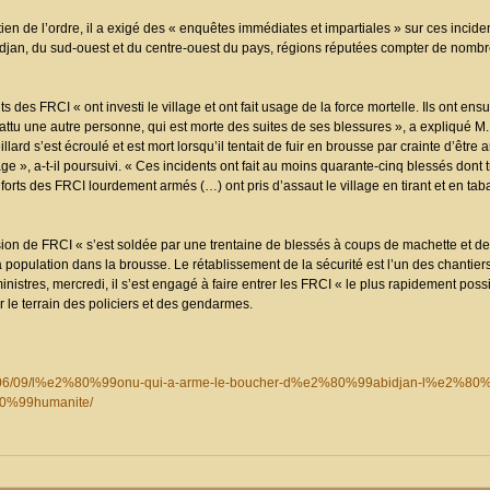
ien de l’ordre, il a exigé des « enquêtes immédiates et impartiales » sur ces incid
idjan, du sud-ouest et du centre-ouest du pays, régions réputées compter de nombre
es FRCI « ont investi le village et ont fait usage de la force mortelle. Ils ont ensu
 battu une autre personne, qui est morte des suites de ses blessures », a expliqué 
lard s’est écroulé et est mort lorsqu’il tentait de fuir en brousse par crainte d’être
 », a-t-il poursuivi. « Ces incidents ont fait au moins quarante-cinq blessés dont tr
forts des FRCI lourdement armés (…) ont pris d’assaut le village en tirant et en tab
ion de FRCI « s’est soldée par une trentaine de blessés à coups de machette et de
 population dans la brousse. Le rétablissement de la sécurité est l’un des chantier
nistres, mercredi, il s’est engagé à faire entrer les FRCI « le plus rapidement pos
ur le terrain des policiers et des gendarmes.
011/06/09/l%e2%80%99onu-qui-a-arme-le-boucher-d%e2%80%99abidjan-l%e2%80
80%99humanite/