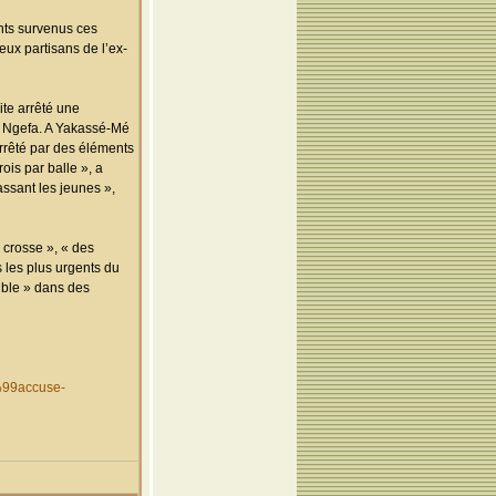
ents survenus ces
ux partisans de l’ex-
ite arrêté une
M. Ngefa. A Yakassé-Mé
 arrêté par des éléments
ois par balle », a
assant les jeunes »,
 crosse », « des
s les plus urgents du
sible » dans des
%99accuse-