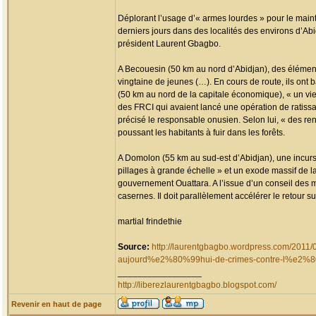
Déplorant l’usage d’« armes lourdes » pour le maint
derniers jours dans des localités des environs d’Ab
président Laurent Gbagbo.
A Becouesin (50 km au nord d’Abidjan), des éléments d
vingtaine de jeunes (…). En cours de route, ils ont
(50 km au nord de la capitale économique), « un vieil
des FRCI qui avaient lancé une opération de ratissage
précisé le responsable onusien. Selon lui, « des ren
poussant les habitants à fuir dans les forêts.
A Domolon (55 km au sud-est d’Abidjan), une incurs
pillages à grande échelle » et un exode massif de la
gouvernement Ouattara. A l’issue d’un conseil des mi
casernes. Il doit parallèlement accélérer le retour s
martial frindethie
Source:
http://laurentgbagbo.wordpress.com/2
aujourd%e2%80%99hui-de-crimes-contre-l%e2%
_________________
http://liberezlaurentgbagbo.blogspot.com/
Revenir en haut de page