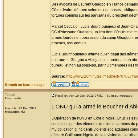
Des avocats de Laurent Gbagbo en France demandent 
Côte d'Ivoire, dénuée selon eux de bases juridique
tortures commis sur les partisans du président déch
Marcel Ceccaldi, Lucie Bourthoumieux et Jean-Charle
QG d'Alassane Ouattara, un lieu dont l'Onuci «se cha
armes lourdes en possession du camp Gbagbo «ne do
proches, assurent-ils.
Lucie Bourthoumieux affirme qu'en dépit des démenti
de Laurent Gbagbo à Abidjan, ce dernier a bien été 
bureau, et non au sous-sol, par huit membres des forc
Source:
http://www.20minutes.fr/ledirect/707037/
Revenir en haut de page
Tehuti
Posté le: Ven 10 Juin 2011 07:51
Sujet du message:
Grioonaute
L’ONU qui a armé le Boucher d’Abid
Inscrit le: 13 Fév 2011
Messages: 63
L’Opération de l’ONU en Côte d’Ivoire (Onuci) s’est 
commises par des éléments des forces armées du pr
multiplication d’incidents violents et d’attaques co
déclaré Guillaume Ngefa, de la division des droits 