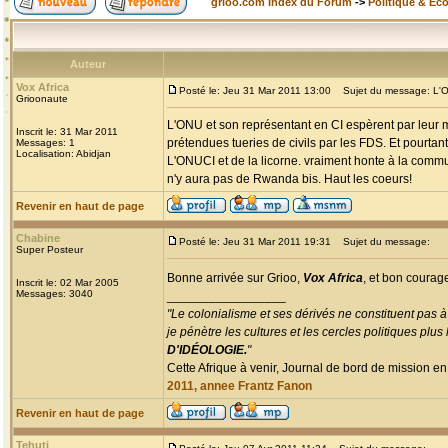
grioo.com Index du Forum
->
Politique & Ec
Auteur
Vox Africa
Posté le: Jeu 31 Mar 2011 13:00
Sujet du message: L'ONU
Grioonaute
L'ONU et son représentant en CI espèrent par leur m
Inscrit le: 31 Mar 2011
prétendues tueries de civils par les FDS. Et pourtan
Messages: 1
Localisation: Abidjan
L'ONUCI et de la licorne. vraiment honte à la commun
n'y aura pas de Rwanda bis. Haut les coeurs!
Revenir en haut de page
Chabine
Posté le: Jeu 31 Mar 2011 19:31
Sujet du message:
Super Posteur
Bonne arrivée sur Grioo,
Vox Africa
, et bon courage
Inscrit le: 02 Mar 2005
Messages: 3040
_________________
"Le colonialisme et ses dérivés ne constituent pas à
je pénètre les cultures et les cercles politiques plu
D'IDÉOLOGIE.
"
Cette Afrique à venir, Journal de bord de mission en
2011, annee Frantz Fanon
Revenir en haut de page
Tehuti