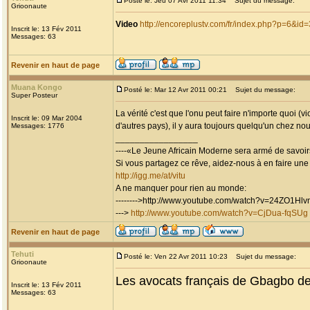
Posté le: Jeu 07 Avr 2011 11:34
Sujet du message:
Grioonaute
Video
http://encoreplustv.com/fr/index.php?p=6&id
Inscrit le: 13 Fév 2011
Messages: 63
Revenir en haut de page
Muana Kongo
Posté le: Mar 12 Avr 2011 00:21
Sujet du message:
Super Posteur
La vérité c'est que l'onu peut faire n'importe quoi (
Inscrit le: 09 Mar 2004
d'autres pays), il y aura toujours quelqu'un chez no
Messages: 1776
_________________
----«Le Jeune Africain Moderne sera armé de savoirs
Si vous partagez ce rêve, aidez-nous à en faire une réa
http://igg.me/at/vitu
A ne manquer pour rien au monde:
-------->http://www.youtube.com/watch?v=24ZO1Hl
--->
http://www.youtube.com/watch?v=CjDua-fqSUg
Revenir en haut de page
Tehuti
Posté le: Ven 22 Avr 2011 10:23
Sujet du message:
Grioonaute
Les avocats français de Gbagbo 
Inscrit le: 13 Fév 2011
Messages: 63