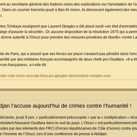
au secrétaire général des Nations unies des explications sur l'arrestation de l'a
s. Dans un courrier transmis jeudi à Ban Ki-moon, ils dénoncent également des meu
u.
s Tchikaya soulignent que Laurent Gbagbo a été placé lundi «en état d'arrestation 
rge d'assurer la sécurité». Or, aucune disposition de la résolution 1975 qui a permi
nne autorité à l'Onuci pour prendre des mesures privatives de liberté» contre L
s de Paris, qui a assuré que ses forces sur place n'avaient pas pénétré dans l'enc
arrêté par des militaires français accompagnés de deux chefs pro-Ouattara. «Il a é
es françaises», a-t-elle dit.
monde-cote-ivoire-avocats-francais-gbagbo-demandent-comptes-onu
jan l’accuse aujourd’hui de crimes contre l’humanité !
déclarée, jeudi 9 juin, « particulièrement préoccupée » par la « multiplication » ré
ésident Alassane Ouattara dans le sud du pays. L’Onuci « est particulièrement pr
nduites par des éléments des FRCI (Forces républicaines de Côte d’Ivoire) contre plu
de l’homme de l’Onuci, lors d’une conférence de presse à Abidjan.