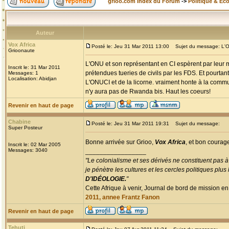
grioo.com Index du Forum
->
Politique & Ec
Auteur
Vox Africa
Posté le: Jeu 31 Mar 2011 13:00
Sujet du message: L'ONU
Grioonaute
L'ONU et son représentant en CI espèrent par leur m
Inscrit le: 31 Mar 2011
prétendues tueries de civils par les FDS. Et pourtan
Messages: 1
Localisation: Abidjan
L'ONUCI et de la licorne. vraiment honte à la commun
n'y aura pas de Rwanda bis. Haut les coeurs!
Revenir en haut de page
Chabine
Posté le: Jeu 31 Mar 2011 19:31
Sujet du message:
Super Posteur
Bonne arrivée sur Grioo,
Vox Africa
, et bon courage
Inscrit le: 02 Mar 2005
Messages: 3040
_________________
"Le colonialisme et ses dérivés ne constituent pas à
je pénètre les cultures et les cercles politiques plu
D'IDÉOLOGIE.
"
Cette Afrique à venir, Journal de bord de mission en
2011, annee Frantz Fanon
Revenir en haut de page
Tehuti