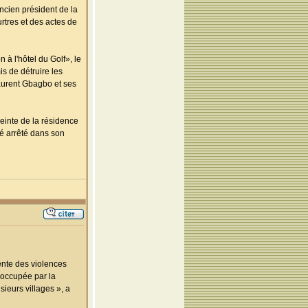
ncien président de la
rtres et des actes de
à l'hôtel du Golf», le
s de détruire les
aurent Gbagbo et ses
einte de la résidence
té arrêté dans son
cente des violences
éoccupée par la
sieurs villages », a