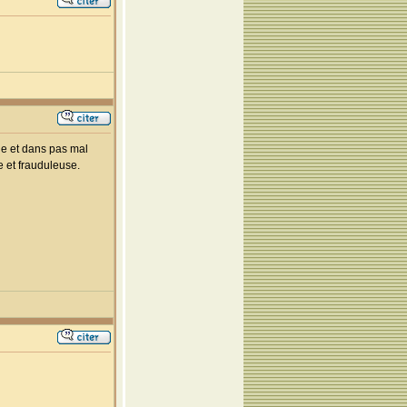
lie et dans pas mal
e et frauduleuse.