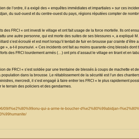
ien de l’ordre, il a exigé des « enquêtes immédiates et impartiales » sur ces incid
idjan, du sud-ouest et du centre-ouest du pays, régions réputées compter de nombre
es FRCI « ont investi le village et ont fait usage de la force mortelle. Ils ont ensu
 battu une autre personne, qui est morte des suites de ses blessures », a expliqué 
lard s’est écroulé et est mort lorsqu’il tentait de fuir en brousse par crainte d’être
 », a-t-il poursuivi. « Ces incidents ont fait au moins quarante-cinq blessés dont tr
forts des FRCI lourdement armés (…) ont pris d’assaut le village en tirant et en tab
ion de FRCI « s’est soldée par une trentaine de blessés à coups de machette et de
 population dans la brousse. Le rétablissement de la sécurité est l’un des chantier
nistres, mercredi, il s’est engagé à faire entrer les FRCI « le plus rapidement pos
ur le terrain des policiers et des gendarmes.
011/06/09/l%e2%80%99onu-qui-a-arme-le-boucher-d%e2%80%99abidjan-l%e2%80
80%99humanite/