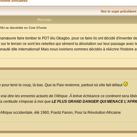
onomie Africaines
Voir le sujet précédent
Message
 se discrédite en Cote D'Ivoire
anœuvre faire tomber le PDT élu Gbagbo. pour ce faire ils ont décidé d'inventer d
t sur le terrain ce sont les rebelles qui sèment la désolation sur leur passage avec 
auté dite international! Mais nous ivoiriens sommes décidés à réécrire l'histoire a
 pour tenir le coup, là bas. Que la Paix revienne, partout où elle fait défaut
 vrai dire les ennemis actuels de l'Afrique. À brève échéance ce continent sera libé
s la certitude s'impose à moi que
LE PLUS GRAND DANGER QUI MENACE L'AFRI
 Afrique occidentale, été 1960, Frantz Fanon, Pour la Révolution Africaine