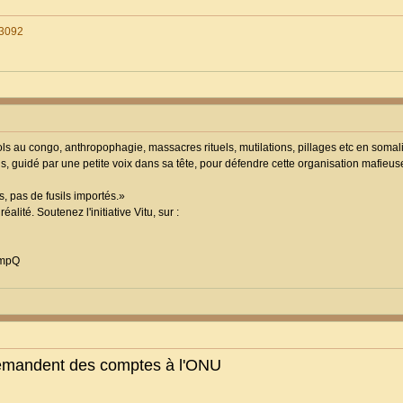
=3092
viols au congo, anthropophagie, massacres rituels, mutilations, pillages etc en soma
us, guidé par une petite voix dans sa tête, pour défendre cette organisation mafieus
, pas de fusils importés.»
lité. Soutenez l'initiative Vitu, sur :
vmpQ
demandent des comptes à l'ONU