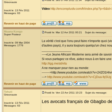
Posté le: Jeu 07 Avr 2011 11:34
Sujet du message:
Grioonaute
Video
http://encoreplustv.com/fr/index.php?p=6&id
Inscrit le: 13 Fév 2011
Messages: 63
Revenir en haut de page
Muana Kongo
Posté le: Mar 12 Avr 2011 00:21
Sujet du message:
Super Posteur
La vérité c'est que l'onu peut faire n'importe quoi (
Inscrit le: 09 Mar 2004
d'autres pays), il y aura toujours quelqu'un chez no
Messages: 1776
_________________
----«Le Jeune Africain Moderne sera armé de savoirs
Si vous partagez ce rêve, aidez-nous à en faire une réa
http://igg.me/at/vitu
A ne manquer pour rien au monde:
-------->http://www.youtube.com/watch?v=24ZO1Hl
--->
http://www.youtube.com/watch?v=CjDua-fqSUg
Revenir en haut de page
Tehuti
Posté le: Ven 22 Avr 2011 10:23
Sujet du message:
Grioonaute
Les avocats français de Gbagbo 
Inscrit le: 13 Fév 2011
Messages: 63