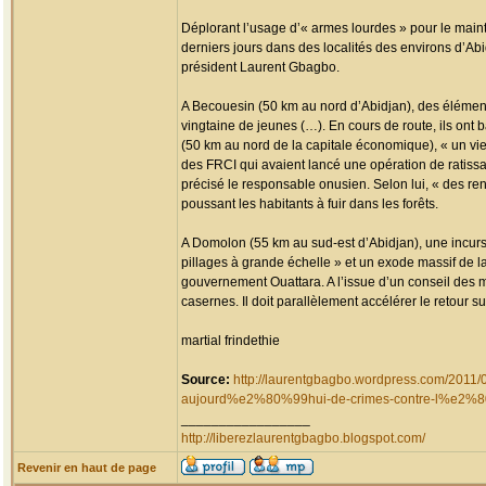
Déplorant l’usage d’« armes lourdes » pour le maint
derniers jours dans des localités des environs d’Ab
président Laurent Gbagbo.
A Becouesin (50 km au nord d’Abidjan), des éléments d
vingtaine de jeunes (…). En cours de route, ils ont
(50 km au nord de la capitale économique), « un vieil
des FRCI qui avaient lancé une opération de ratissage
précisé le responsable onusien. Selon lui, « des ren
poussant les habitants à fuir dans les forêts.
A Domolon (55 km au sud-est d’Abidjan), une incurs
pillages à grande échelle » et un exode massif de la
gouvernement Ouattara. A l’issue d’un conseil des mi
casernes. Il doit parallèlement accélérer le retour s
martial frindethie
Source:
http://laurentgbagbo.wordpress.com/2
aujourd%e2%80%99hui-de-crimes-contre-l%e2%
_________________
http://liberezlaurentgbagbo.blogspot.com/
Revenir en haut de page