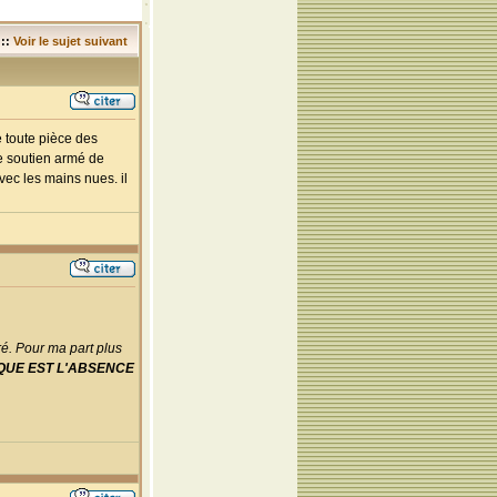
::
Voir le sujet suivant
e toute pièce des
le soutien armé de
vec les mains nues. il
ré. Pour ma part plus
QUE EST L'ABSENCE