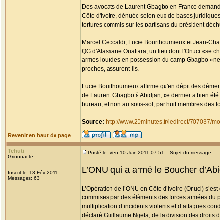
Des avocats de Laurent Gbagbo en France demandent 
Côte d'Ivoire, dénuée selon eux de bases juridique
tortures commis sur les partisans du président déch
Marcel Ceccaldi, Lucie Bourthoumieux et Jean-Charle
QG d'Alassane Ouattara, un lieu dont l'Onuci «se cha
armes lourdes en possession du camp Gbagbo «ne do
proches, assurent-ils.
Lucie Bourthoumieux affirme qu'en dépit des démenti
de Laurent Gbagbo à Abidjan, ce dernier a bien été 
bureau, et non au sous-sol, par huit membres des forc
Source:
http://www.20minutes.fr/ledirect/707037/
Revenir en haut de page
Tehuti
Posté le: Ven 10 Juin 2011 07:51
Sujet du message:
Grioonaute
L’ONU qui a armé le Boucher d’Abid
Inscrit le: 13 Fév 2011
Messages: 63
L’Opération de l’ONU en Côte d’Ivoire (Onuci) s’est 
commises par des éléments des forces armées du pr
multiplication d’incidents violents et d’attaques co
déclaré Guillaume Ngefa, de la division des droits 