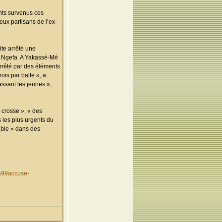
ents survenus ces
ux partisans de l’ex-
ite arrêté une
M. Ngefa. A Yakassé-Mé
 arrêté par des éléments
ois par balle », a
assant les jeunes »,
 crosse », « des
s les plus urgents du
sible » dans des
%99accuse-