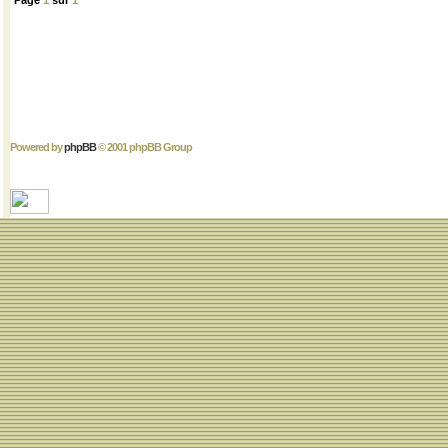
Page
1
sur
1
Powered by
phpBB
© 2001 phpBB Group