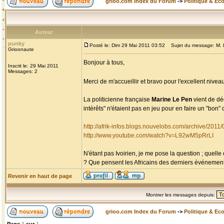
grioo.com Index du Forum
->
Politique & Ec
Auteur
punky
Posté le: Dim 29 Mai 2011 03:52
Sujet du message: M. Le
Grioonaute
Bonjour à tous,
Inscrit le: 29 Mai 2011
Messages: 2
Merci de m'accueillir et bravo pour l'excellent niv
La politicienne française
Marine Le Pen
vient de dé
intérêts" n'étaient pas en jeu pour en faire un "bon" d
http://afrik-infos.blogs.nouvelobs.com/archive/2011
http://www.youtube.com/watch?v=L92wM5pRrLI
N'étant pas Ivoirien, je me pose la question ; quelle
? Que pensent les Africains des derniers événements 
Revenir en haut de page
Montrer les messages depuis:
grioo.com Index du Forum
->
Politique & Ec