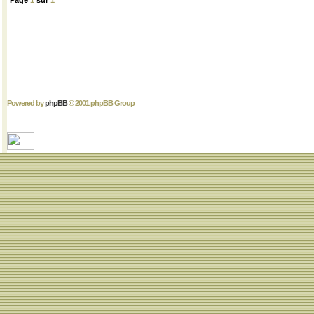
Page
1
sur
1
Powered by
phpBB
© 2001 phpBB Group