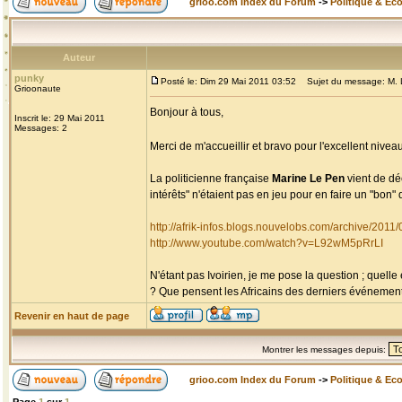
grioo.com Index du Forum
->
Politique & Ec
Auteur
punky
Posté le: Dim 29 Mai 2011 03:52
Sujet du message: M. Le
Grioonaute
Bonjour à tous,
Inscrit le: 29 Mai 2011
Messages: 2
Merci de m'accueillir et bravo pour l'excellent niv
La politicienne française
Marine Le Pen
vient de dé
intérêts" n'étaient pas en jeu pour en faire un "bon" d
http://afrik-infos.blogs.nouvelobs.com/archive/2011
http://www.youtube.com/watch?v=L92wM5pRrLI
N'étant pas Ivoirien, je me pose la question ; quelle
? Que pensent les Africains des derniers événements 
Revenir en haut de page
Montrer les messages depuis:
grioo.com Index du Forum
->
Politique & Ec