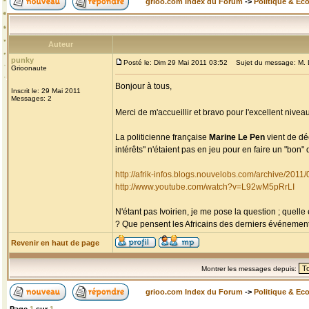
grioo.com Index du Forum
->
Politique & Ec
Auteur
punky
Posté le: Dim 29 Mai 2011 03:52
Sujet du message: M. Le
Grioonaute
Bonjour à tous,
Inscrit le: 29 Mai 2011
Messages: 2
Merci de m'accueillir et bravo pour l'excellent niv
La politicienne française
Marine Le Pen
vient de dé
intérêts" n'étaient pas en jeu pour en faire un "bon" d
http://afrik-infos.blogs.nouvelobs.com/archive/2011
http://www.youtube.com/watch?v=L92wM5pRrLI
N'étant pas Ivoirien, je me pose la question ; quelle
? Que pensent les Africains des derniers événements 
Revenir en haut de page
Montrer les messages depuis:
grioo.com Index du Forum
->
Politique & Ec