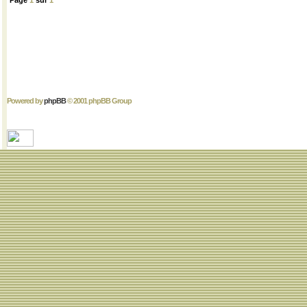
Page
1
sur
1
Powered by
phpBB
© 2001 phpBB Group