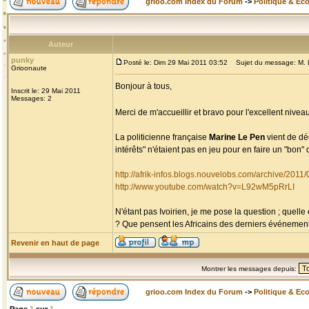
grioo.com Index du Forum
->
Politique & Ec
Auteur
punky
Posté le: Dim 29 Mai 2011 03:52
Sujet du message: M. Le
Grioonaute
Bonjour à tous,
Inscrit le: 29 Mai 2011
Messages: 2
Merci de m'accueillir et bravo pour l'excellent niv
La politicienne française
Marine Le Pen
vient de dé
intérêts" n'étaient pas en jeu pour en faire un "bon" d
http://afrik-infos.blogs.nouvelobs.com/archive/2011
http://www.youtube.com/watch?v=L92wM5pRrLI
N'étant pas Ivoirien, je me pose la question ; quelle
? Que pensent les Africains des derniers événements 
Revenir en haut de page
Montrer les messages depuis:
grioo.com Index du Forum
->
Politique & Ec