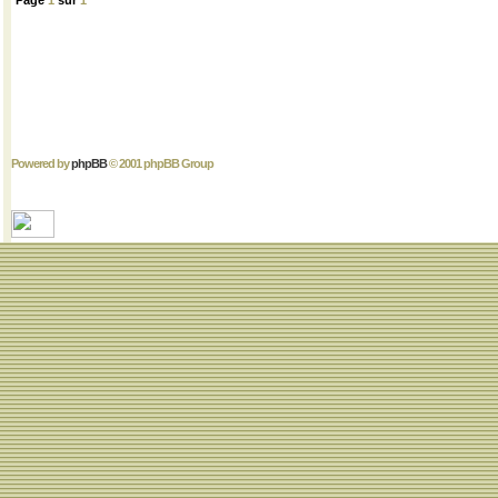
Page
1
sur
1
Powered by
phpBB
© 2001 phpBB Group