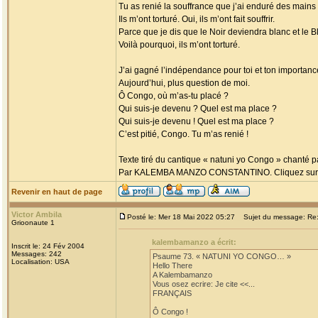
Tu as renié la souffrance que j’ai enduré des mains
Ils m’ont torturé. Oui, ils m’ont fait souffrir.
Parce que je dis que le Noir deviendra blanc et le Bl
Voilà pourquoi, ils m’ont torturé.
J’ai gagné l’indépendance pour toi et ton importanc
Aujourd’hui, plus question de moi.
Ô Congo, où m’as-tu placé ?
Qui suis-je devenu ? Quel est ma place ?
Qui suis-je devenu ! Quel est ma place ?
C’est pitié, Congo. Tu m’as renié !
Texte tiré du cantique « natuni yo Congo » chanté p
Par KALEMBA MANZO CONSTANTINO. Cliquez sur ce l
Revenir en haut de page
Victor Ambila
Posté le: Mer 18 Mai 2022 05:27
Sujet du message: Re
Grioonaute 1
kalembamanzo a écrit:
Inscrit le: 24 Fév 2004
Messages: 242
Psaume 73. « NATUNI YO CONGO… »
Localisation: USA
Hello There
A Kalembamanzo
Vous osez ecrire: Je cite <<...
FRANÇAIS
Ô Congo !