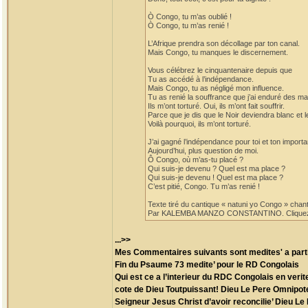
Ò Congo, tu m’as oublié !
Ò Congo, tu m’as renié !
L’Afrique prendra son décollage par ton canal.
Mais Congo, tu manques le discernement.
Vous célébrez le cinquantenaire depuis que
Tu as accédé à l’indépendance.
Mais Congo, tu as négligé mon influence.
Tu as renié la souffrance que j’ai enduré des m
Ils m’ont torturé. Oui, ils m’ont fait souffrir.
Parce que je dis que le Noir deviendra blanc et le
Voilà pourquoi, ils m’ont torturé.
J’ai gagné l’indépendance pour toi et ton import
Aujourd’hui, plus question de moi.
Ô Congo, où m’as-tu placé ?
Qui suis-je devenu ? Quel est ma place ?
Qui suis-je devenu ! Quel est ma place ?
C’est pitié, Congo. Tu m’as renié !
Texte tiré du cantique « natuni yo Congo » chan
Par KALEMBA MANZO CONSTANTINO. Cliquez sur c
...>>
Mes Commentaires suivants sont medites' a partir
Fin du Psaume 73 medite’ pour le RD Congolais
Qui est ce a l’interieur du RDC Congolais en verit
cote de Dieu Toutpuissant! Dieu Le Pere Omnipote
Seigneur Jesus Christ d’avoir reconcilie’ Dieu L