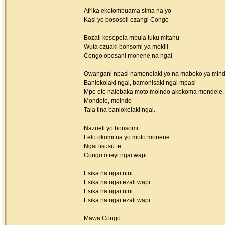
Afrika ekotombuama sima na yo
Kasi yo bososoli ezangi Congo
Bozali kosepela mbula tuku mitanu
Wuta ozuaki bonsomi ya mokili
Congo obosani monene na ngai
Owangani npasi namonelaki yo na maboko ya mind
Baniokolaki ngai, bamonisaki ngai mpasi
Mpo ete nalobaka moto moindo akokoma mondele.
Mondele, moindo
Tala tina baniokolaki ngai.
Nazueli yo bonsomi
Lelo okomi na yo moto monene
Ngai lisusu te.
Congo otieyi ngai wapi
Esika na ngai nini
Esika na ngai ezali wapi
Esika na ngai nini
Esika na ngai ezali wapi
Mawa Congo