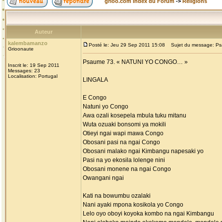
grioo.com Index du Forum
->
Religions
Auteur
kalembamanzo
Posté le: Jeu 29 Sep 2011 15:08
Sujet du message: Ps
Grioonaute
Psaume 73. « NATUNI YO CONGO… »
Inscrit le: 19 Sep 2011
Messages: 23
Localisation: Portugal
LINGALA
E Congo
Natuni yo Congo
Awa ozali kosepela mbula tuku mitanu
Wuta ozuaki bonsomi ya mokili
Otieyi ngai wapi mawa Congo
Obosani pasi na ngai Congo
Obosani malako ngai Kimbangu napesaki yo
Pasi na yo ekosila lolenge nini
Obosani monene na ngai Congo
Owangani ngai
Kati na bowumbu ozalaki
Nani ayaki mpona kosikola yo Congo
Lelo oyo oboyi koyoka kombo na ngai Kimbangu