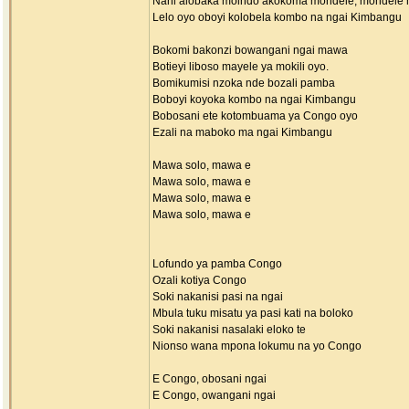
Nani alobaka moindo akokoma mondele, mondele
Lelo oyo oboyi kolobela kombo na ngai Kimbangu
Bokomi bakonzi bowangani ngai mawa
Botieyi liboso mayele ya mokili oyo.
Bomikumisi nzoka nde bozali pamba
Boboyi koyoka kombo na ngai Kimbangu
Bobosani ete kotombuama ya Congo oyo
Ezali na maboko ma ngai Kimbangu
Mawa solo, mawa e
Mawa solo, mawa e
Mawa solo, mawa e
Mawa solo, mawa e
Lofundo ya pamba Congo
Ozali kotiya Congo
Soki nakanisi pasi na ngai
Mbula tuku misatu ya pasi kati na boloko
Soki nakanisi nasalaki eloko te
Nionso wana mpona lokumu na yo Congo
E Congo, obosani ngai
E Congo, owangani ngai