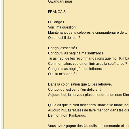
Owangani ngai
FRANÇAIS
Ô Congo !
Voici ma question :
Maintenant que tu célèbres le cinquantenaire de t
Qu’en est-il de moi ?
Congo, c’est pitié !
Congo, tu as négligé ma souffrance ;
Tu as négligé les recommandations que moi, Kimban
Comment alors vouloir en finir avec ta souffrance ?
Congo, tu as négligé mon influence ;
Oui, tu m’as renié !
Dans la colonisation que tu t’es retrouvé,
Congo, qui est venu t’en délivrer ?
Aujourd’hui, tu ne veux plus entendre mon nom Ki
Qui a dit que le Noir deviendra Blanc et le blanc, noi
Aujourd’hui, tu refuses de faire mention dans tes di
De mon nom Kimbangu.
Vous aviez gagné des fauteuils de commande et en 