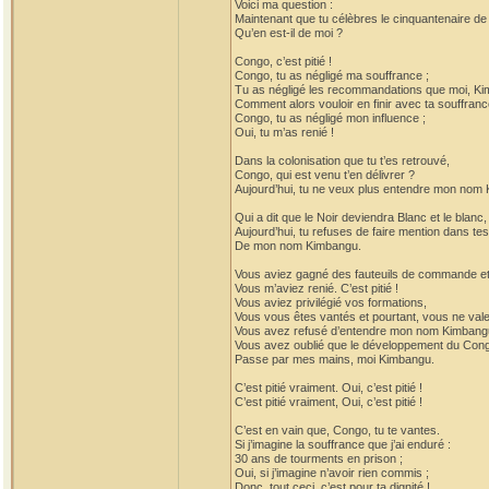
Voici ma question :
Maintenant que tu célèbres le cinquantenaire d
Qu’en est-il de moi ?
Congo, c’est pitié !
Congo, tu as négligé ma souffrance ;
Tu as négligé les recommandations que moi, Kim
Comment alors vouloir en finir avec ta souffranc
Congo, tu as négligé mon influence ;
Oui, tu m’as renié !
Dans la colonisation que tu t’es retrouvé,
Congo, qui est venu t’en délivrer ?
Aujourd’hui, tu ne veux plus entendre mon nom
Qui a dit que le Noir deviendra Blanc et le blanc,
Aujourd’hui, tu refuses de faire mention dans te
De mon nom Kimbangu.
Vous aviez gagné des fauteuils de commande et 
Vous m’aviez renié. C’est pitié !
Vous aviez privilégié vos formations,
Vous vous êtes vantés et pourtant, vous ne vale
Vous avez refusé d’entendre mon nom Kimbang
Vous avez oublié que le développement du Con
Passe par mes mains, moi Kimbangu.
C’est pitié vraiment. Oui, c’est pitié !
C’est pitié vraiment, Oui, c’est pitié !
C’est en vain que, Congo, tu te vantes.
Si j’imagine la souffrance que j’ai enduré :
30 ans de tourments en prison ;
Oui, si j’imagine n’avoir rien commis ;
Donc, tout ceci, c’est pour ta dignité !