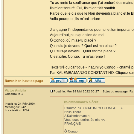
Tu as renié la souffrance que j’ai enduré des mains
Ils m’ont torturé. Oui, ils m’ont fait souffrir.
Parce que je dis que le Noir deviendra blanc et le Bl
Voilà pourquoi, ils m’ont torturé.
J’ai gagné l’indépendance pour toi et ton importanc
Aujourd’hui, plus question de moi.
Ô Congo, où m’as-tu placé ?
Qui suis-je devenu ? Quel est ma place ?
Qui suis-je devenu ! Quel est ma place ?
C’est pitié, Congo. Tu m’as renié !
Texte tiré du cantique « natuni yo Congo » chanté p
Par KALEMBA MANZO CONSTANTINO. Cliquez sur ce l
Revenir en haut de page
Victor Ambila
Posté le: Mer 18 Mai 2022 05:27
Sujet du message: Re
Grioonaute 1
kalembamanzo a écrit:
Inscrit le: 24 Fév 2004
Messages: 242
Psaume 73. « NATUNI YO CONGO… »
Localisation: USA
Hello There
A Kalembamanzo
Vous osez ecrire: Je cite <<...
FRANÇAIS
Ô Congo !