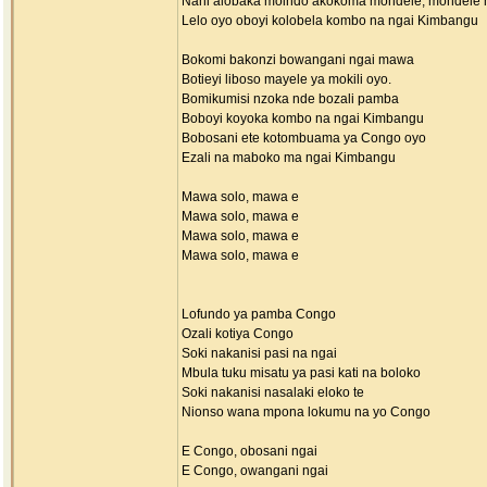
Nani alobaka moindo akokoma mondele, mondele
Lelo oyo oboyi kolobela kombo na ngai Kimbangu
Bokomi bakonzi bowangani ngai mawa
Botieyi liboso mayele ya mokili oyo.
Bomikumisi nzoka nde bozali pamba
Boboyi koyoka kombo na ngai Kimbangu
Bobosani ete kotombuama ya Congo oyo
Ezali na maboko ma ngai Kimbangu
Mawa solo, mawa e
Mawa solo, mawa e
Mawa solo, mawa e
Mawa solo, mawa e
Lofundo ya pamba Congo
Ozali kotiya Congo
Soki nakanisi pasi na ngai
Mbula tuku misatu ya pasi kati na boloko
Soki nakanisi nasalaki eloko te
Nionso wana mpona lokumu na yo Congo
E Congo, obosani ngai
E Congo, owangani ngai