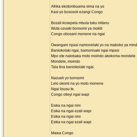
Afrika ekotombuama sima na yo
Kasi yo bososoli ezangi Congo
Bozali kosepela mbula tuku mitanu
Wuta ozuaki bonsomi ya mokili
Congo obosani monene na ngai
Owangani npasi namonelaki yo na maboko ya mind
Baniokolaki ngai, bamonisaki ngai mpasi
Mpo ete nalobaka moto moindo akokoma mondele.
Mondele, moindo
Tala tina baniokolaki ngai.
Nazueli yo bonsomi
Lelo okomi na yo moto monene
Ngai lisusu te.
Congo otieyi ngai wapi
Esika na ngai nini
Esika na ngai ezali wapi
Esika na ngai nini
Esika na ngai ezali wapi
Mawa Congo