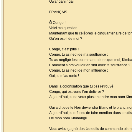
Owangani ngai
FRANÇAIS
Ô Congo !
Voici ma question :
Maintenant que tu célèbres le cinquantenaire de t
Qu’en est-il de moi ?
Congo, c’est pitié !
Congo, tu as négligé ma souffrance ;
Tu as négligé les recommandations que moi, Kimban
Comment alors vouloir en finir avec ta souffrance ?
Congo, tu as négligé mon influence ;
Oui, tu m’as renié !
Dans la colonisation que tu t’es retrouvé,
Congo, qui est venu t’en délivrer ?
Aujourd’hui, tu ne veux plus entendre mon nom Ki
Qui a dit que le Noir deviendra Blanc et le blanc, noi
Aujourd’hui, tu refuses de faire mention dans tes di
De mon nom Kimbangu.
Vous aviez gagné des fauteuils de commande et en 