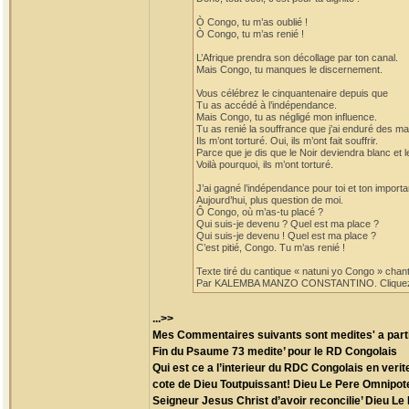
Ò Congo, tu m’as oublié !
Ò Congo, tu m’as renié !
L’Afrique prendra son décollage par ton canal.
Mais Congo, tu manques le discernement.
Vous célébrez le cinquantenaire depuis que
Tu as accédé à l’indépendance.
Mais Congo, tu as négligé mon influence.
Tu as renié la souffrance que j’ai enduré des m
Ils m’ont torturé. Oui, ils m’ont fait souffrir.
Parce que je dis que le Noir deviendra blanc et le
Voilà pourquoi, ils m’ont torturé.
J’ai gagné l’indépendance pour toi et ton import
Aujourd’hui, plus question de moi.
Ô Congo, où m’as-tu placé ?
Qui suis-je devenu ? Quel est ma place ?
Qui suis-je devenu ! Quel est ma place ?
C’est pitié, Congo. Tu m’as renié !
Texte tiré du cantique « natuni yo Congo » chan
Par KALEMBA MANZO CONSTANTINO. Cliquez sur c
...>>
Mes Commentaires suivants sont medites' a partir
Fin du Psaume 73 medite’ pour le RD Congolais
Qui est ce a l’interieur du RDC Congolais en verit
cote de Dieu Toutpuissant! Dieu Le Pere Omnipote
Seigneur Jesus Christ d’avoir reconcilie’ Dieu L