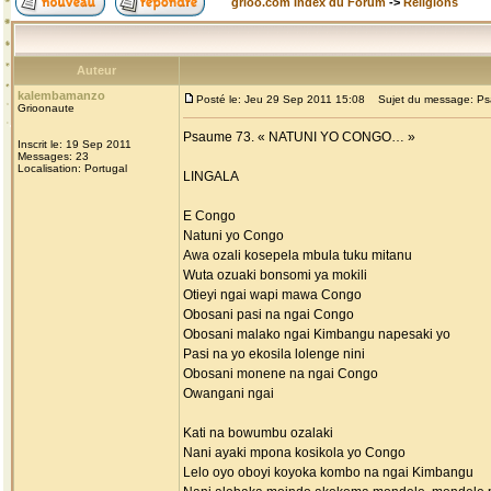
grioo.com Index du Forum
->
Religions
Auteur
kalembamanzo
Posté le: Jeu 29 Sep 2011 15:08
Sujet du message: Ps
Grioonaute
Psaume 73. « NATUNI YO CONGO… »
Inscrit le: 19 Sep 2011
Messages: 23
Localisation: Portugal
LINGALA
E Congo
Natuni yo Congo
Awa ozali kosepela mbula tuku mitanu
Wuta ozuaki bonsomi ya mokili
Otieyi ngai wapi mawa Congo
Obosani pasi na ngai Congo
Obosani malako ngai Kimbangu napesaki yo
Pasi na yo ekosila lolenge nini
Obosani monene na ngai Congo
Owangani ngai
Kati na bowumbu ozalaki
Nani ayaki mpona kosikola yo Congo
Lelo oyo oboyi koyoka kombo na ngai Kimbangu