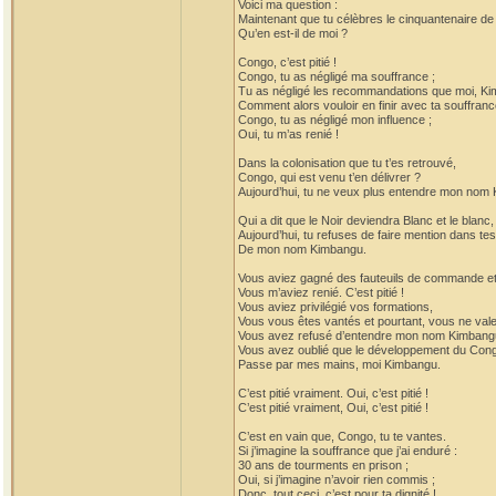
Voici ma question :
Maintenant que tu célèbres le cinquantenaire d
Qu’en est-il de moi ?
Congo, c’est pitié !
Congo, tu as négligé ma souffrance ;
Tu as négligé les recommandations que moi, Kim
Comment alors vouloir en finir avec ta souffranc
Congo, tu as négligé mon influence ;
Oui, tu m’as renié !
Dans la colonisation que tu t’es retrouvé,
Congo, qui est venu t’en délivrer ?
Aujourd’hui, tu ne veux plus entendre mon nom
Qui a dit que le Noir deviendra Blanc et le blanc,
Aujourd’hui, tu refuses de faire mention dans te
De mon nom Kimbangu.
Vous aviez gagné des fauteuils de commande et 
Vous m’aviez renié. C’est pitié !
Vous aviez privilégié vos formations,
Vous vous êtes vantés et pourtant, vous ne vale
Vous avez refusé d’entendre mon nom Kimbang
Vous avez oublié que le développement du Con
Passe par mes mains, moi Kimbangu.
C’est pitié vraiment. Oui, c’est pitié !
C’est pitié vraiment, Oui, c’est pitié !
C’est en vain que, Congo, tu te vantes.
Si j’imagine la souffrance que j’ai enduré :
30 ans de tourments en prison ;
Oui, si j’imagine n’avoir rien commis ;
Donc, tout ceci, c’est pour ta dignité !