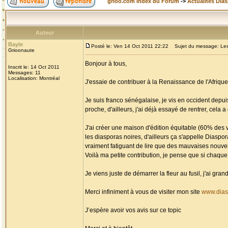
grioo.com Index du Forum
->
Actualités Dia
Auteur
Bayle
Posté le: Ven 14 Oct 2011 22:22
Sujet du message: Les d
Grioonaute
Bonjour à tous,
Inscrit le: 14 Oct 2011
Messages: 11
Localisation: Montréal
J'essaie de contribuer à la Renaissance de l'Afriq
Je suis franco sénégalaise, je vis en occident depui
proche, d'ailleurs, j'ai déjà essayé de rentrer, cela a
J'ai créer une maison d'édition équitable (60% des ve
les diasporas noires, d'ailleurs ça s'appelle Diaspo
vraiment fatiguant de lire que des mauvaises nouvell
Voilà ma petite contribution, je pense que si chaque 
Je viens juste de démarrer la fleur au fusil, j'ai gr
Merci infiniment à vous de visiter mon site
www.dias
J’espère avoir vos avis sur ce topic