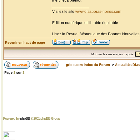
Merci et à bientôt
_________________
Visitez le site
www.diasporas-noires.com
Edition numérique et librairie équitable
Lisez la Revue : Whaou que des Bonnes Nouvelles d'
Revenir en haut de page
Montrer les messages depuis:
grioo.com Index du Forum
->
Actualités Dia
Page
1
sur
1
Powered by
phpBB
© 2001 phpBB Group