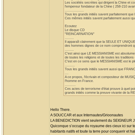
Les sociétés secrètes qui dirigent la Chine et
l'empereur fondateur de la Chine ( 258-210 avan
.....................
Tous les grands initiés savent parfaitement q
Ces mêmes initiés savent parfaitement aussi q
Ecoutez
Le disque CD
"REINCARNATION"
..........
Il apparaît clairement que la SEULE ET UNI
des hommes dignes de ce nom comprendront que 
..........
C'est ainsi que LE MESSIANISME est absolumen
de toutes les religions et de toutes les trad
C'est en ce sens que le MESSIANISME est 
...........
Tous les grands initiés savent aussi que F
....
A ce propos, l'écrivain et compositeur de MU
l'homme en France.
............
Ces actes de terrorisme d'état prouve à quel po
grands initiés comme la preuve vivante de la
Hello There.
A SOUCCAR et aux Internautes/Grioonautes
LA BENEDICTION vient seulement du SEIGNEUR JESUS 
Quiconque s’occupe du royaume des cieux ici sur terr
habitants natifs et toute la terre pour conquerir et 