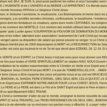
oit, dit-il, JE SUIS. IL peut aussi pardoner les votres si vous l’acceptez sans
NIR DE L’HUMANITE et de L’UNIVERS et du MONDE LUI APPARTIENT. Ce Monde passer
onde Nouveau.!!!!!!!!Vive Le Seigneur Christ Jesus.
nduism, le Sickisme l’animisme, le voudouisme, Les Brahmanisme et meme dans les
s mongols, Les sociétés secretes chinoises, conficiusisme, le boudhisme, l’existencia
eligions dont les fondateurs ou createurs, apres leurs morts CERTAINES, les (religion
des du commun des MORTELS. Ces commun des mortels utilisent dans leurs pratiq
tan appele’ jadis Lucifer apres l’USURPATION du POUVOIR DE DOMINATION DU MO
s et les inities’ attendent avec axpectation l’avenement de l’anti-Christ qui recup
ger) apres sa disparition (de satan) qui pense pouvoir se venger ‘si Le Christ Je
ouve depuis bientot plus de 2000 depuis/apres la MORT et LA RESURRECTION du Seig
fer, est celui qui incarnat le roi de Tyr tel que decrit dans EZEKIEL 28: 12-18. Et
ERITE et en ESPRIT, Le Christ Jesus n’est pas venu pour nous donner une REL
is pour toutes et VIVRE SPIRITUELLEMENT en relation AVEC NOUS Durant not
itution de la relation experimentale entre le Chretien en Verite et en Esprit avec
 Le Seigneur Jesus Christ N’est pas MORT, n’a pas de TOMBE!!!!!ALLELUYA….AM
r terre (Jesus a dit le royaume des cieux est parmis nous) et au ciel est GRAC
H, JEWOVAH, AL SHADAI, PERE ETERNEL, DIEU SEUL BON, CELUI QUI EST, LE 
e et en Esprit pour EXPRIMER NOTRE AMOUR POUR LUI en CHRIST JESUS. Parce qu
s Le PERE et Le PERE est dans Le Fils et le SAINT Esprit est dans le Pere et dans le
sprit) ou specifiquement DIEU TRIUNE.
 Christ a commende’ d’aller de par le monde, enseigner la bonne nouvelle du salut,
 ESPRIT (C’est la TRIUNITE), Les TROIS PERSONNES EN UN SEUL DIEU, JEWOVAH
alut a la vie eternelle car sa mort pour nos peches nous a affrachis. IL a paye’ notre