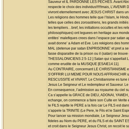
Sauveur et IL PARDONNE LES PECHES. Avant Abraham s
respecte le choix des individus!!!!!!mais, L’AVE
vivront eternellement avec JESUS CHRIST dans un m
Les religions des hommes telle que l’Islam, le Hi
telles que celles des zoroastriens, les grands initié
les templiers…bref, les initiations occultes et les r
philosophiques) ont leguees en heritage aux mon
entites’ malefiques crees dans l’espace par sa
avait donne’ a Adam et Eve. Les rekigions des homme
MAL (detenue par satan ENPRISONNE’ et pret a se ven
fasse disparaitre de la prison ou il (satan) se tr
THESSALONICIENS 2:5-12.] Satan qui s’appellait Luci
comme erudite de la MUSIQUE [ESAIE14:11].
Au CONTRAIRE, concernant LE CHRISTIANISME en V
S’OFFRIR LUI MEME POUR NOUS AFFRANCHIR une fo
RESCUSSITE et VIVANT. Le Christianisme es tune inst
Jesus Le Seigneur et Le redempteur et Sauveur.
En consequence, l’admission au royaume du ciel su
Ca s’appelle la GRACE de DIEU, ADONAI, YAWE
echange, on commence a faire son Culte en Verit
le FILS rejette le PERE a la fois car Le FILS est dan
s’appele la TRINITE (Le Pere, le Fils et le Saint E
Pour lancer sa mission mondiale, Le Seigneur Jesus
fideles au Nom du PERE, et du FILS et du SAINT
et croit dans le Seigneur Jesus Christ, on recoit le s