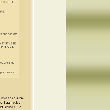
 HOUANG TI,
ERS.
 que dès lors
r la SYNTHESE
ETAPHYSIQUE.
es droits de
par tous les
este en equilibre.
r livrant et les
rist Jesus EST le