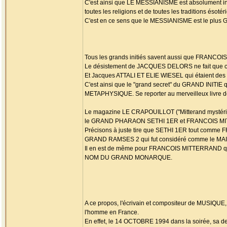
C'est ainsi que LE MESSIANISME est absolument i
toutes les religions et de toutes les traditions 
C'est en ce sens que le MESSIANISME est le p
Tous les grands initiés savent aussi que FRANC
Le désistement de JACQUES DELORS ne fait que con
Et Jacques ATTALI ET ELIE WIESEL qui étaient des 
C'est ainsi que le "grand secret" du GRAND INITI
METAPHYSIQUE. Se reporter au merveilleux livre 
Le magazine LE CRAPOUILLOT ("Mitterand mystérieux
le GRAND PHARAON SETHI 1ER et FRANCOIS M
Précisons à juste tire que SETHI 1ER tout c
GRAND RAMSES 2 qui fut considéré comme le M
Il en est de même pour FRANCOIS MITTERRAND q
NOM DU GRAND MONARQUE.
A ce propos, l'écrivain et compositeur de MUSIQU
l'homme en France.
En effet, le 14 OCTOBRE 1994 dans la soirée, sa de