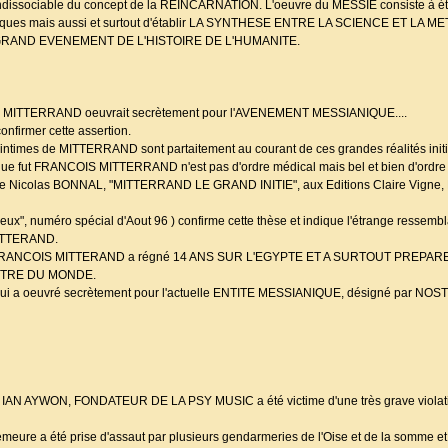
ndissociable du concept de la REINCARNATION. L'oeuvre du MESSIE consiste à é
ésotériques mais aussi et surtout d'établir LA SYNTHESE ENTRE LA SCIENCE ET LA
lus GRAND EVENEMENT DE L'HISTOIRE DE L'HUMANITE.
OIS MITTERRAND oeuvrait secrètement pour l'AVENEMENT MESSIANIQUE....
firmer cette assertion.
intimes de MITTERRAND sont partaitement au courant de ces grandes réalités initi
E que fut FRANCOIS MITTERRAND n'est pas d'ordre médical mais bel et bien d'or
de Nicolas BONNAL, "MITTERRAND LE GRAND INITIE", aux Editions Claire Vigne,
", numéro spécial d'Aout 96 ) confirme cette thèse et indique l'étrange ressemb
ITTERAND.
omme FRANCOIS MITTERAND a régné 14 ANS SUR L'EGYPTE ET A SURTOUT PREP
AITRE DU MONDE.
ui a oeuvré secrètement pour l'actuelle ENTITE MESSIANIQUE, désigné par 
E, IAN AYWON, FONDATEUR DE LA PSY MUSIC a été victime d'une très grave violati
meure a été prise d'assaut par plusieurs gendarmeries de l'Oise et de la somme et