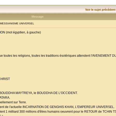
Voir le sujet précédent
Message
E MESSIANISME UNIVERSEL
MON (mot égyptien, à gauche)
té que toutes les religions, toutes les traditions ésotériques attendent l'AVENEME
u CHRIST
DU BOUDDHA MAYTREYA, le BOUDDHA DE L'OCCIDENT.
VATARA.
ellement sur Terre.
vènement de l'actuelle INCARNATION DE GENGHIS KHAN, L'EMPEREUR UNIVERSEL.
ntrôlent 1 milliard 300 millions d'êtres humains oeuvrent pour le RETOUR de TCHI