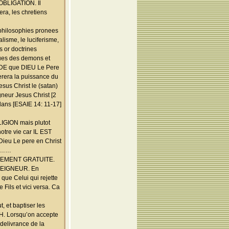
 OBLIGATION. Il
a, les chretiens
 philosophies pronees
lisme, le luciferisme,
s or doctrines
ues des demons et
NDE que DIEU Le Pere
erera la puissance du
sus Christ le (satan)
neur Jesus Christ [2
 dans [ESAIE 14: 11-17]
IGION mais plutot
re vie car IL EST
 Dieu Le pere en Christ
EN……
IEUSEMENT GRATUITE.
SEIGNEUR. En
e Celui qui rejette
 Fils et vici versa. Ca
 et baptiser les
. Lorsqu’on accepte
 delivrance de la