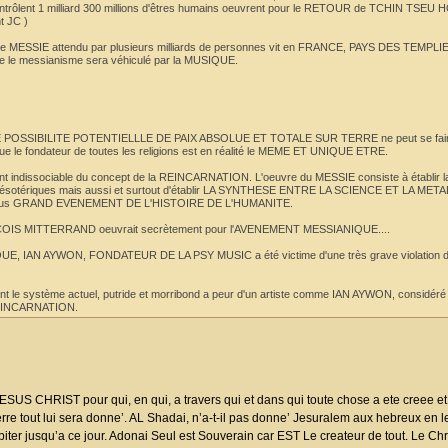
 contrôlent 1 milliard 300 millions d'êtres humains oeuvrent pour le RETOUR de TCHIN TSEU
t JC )
ue le MESSIE attendu par plusieurs milliards de personnes vit en FRANCE, PAYS DES TEMPLI
ue le messianisme sera véhiculé par la MUSIQUE.
QUE POSSIBILITE POTENTIELLLE DE PAIX ABSOLUE ET TOTALE SUR TERRE ne peut se faire
le fondateur de toutes les religions est en réalité le MEME ET UNIQUE ETRE.
t indissociable du concept de la REINCARNATION. L'oeuvre du MESSIE consiste à établi
itions ésotériques mais aussi et surtout d'établir LA SYNTHESE ENTRE LA SCIENCE ET LA M
le plus GRAND EVENEMENT DE L'HISTOIRE DE L'HUMANITE.
RANCOIS MITTERRAND oeuvrait secrètement pour l'AVENEMENT MESSIANIQUE....
SIQUE, IAN AYWON, FONDATEUR DE LA PSY MUSIC a été victime d'une très grave violation d
int le système actuel, putride et morribond a peur d'un artiste comme IAN AYWON, considéré 
 REINCARNATION.
CHRIST pour qui, en qui, a travers qui et dans qui toute chose a ete creee et r
e tout lui sera donne’. AL Shadai, n’a-t-il pas donne’ Jesuralem aux hebreux en leu
habiter jusqu’a ce jour. Adonai Seul est Souverain car EST Le createur de tout. Le Ch