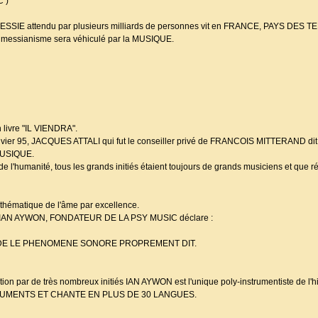
C )
e MESSIE attendu par plusieurs milliards de personnes vit en FRANCE, PAYS DES 
e messianisme sera véhiculé par la MUSIQUE.
 livre "IL VIENDRA".
nvier 95, JACQUES ATTALI qui fut le conseiller privé de FRANCOIS MITTERAND dit c
 MUSIQUE.
e de l'humanité, tous les grands initiés étaient toujours de grands musiciens et que 
thématique de l'âme par excellence.
 IAN AYWON, FONDATEUR DE LA PSY MUSIC déclare :
NDE LE PHENOMENE SONORE PROPREMENT DIT.
on par de très nombreux initiés IAN AYWON est l'unique poly-instrumentiste de l'hi
TRUMENTS ET CHANTE EN PLUS DE 30 LANGUES.