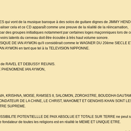
 qui vont de la musique baroque à des solos de guitare dignes de JIMMY HEND
réaliser cela et ce CD apparaît comme une preuve de la réalité de la réincarnation,
ar des groupes initiatiques notamment par certaines loges maçonniques lors de 
oirs latents du cerveau doit être écoutée à très haut volume sonore.
SIQUE DE IAN AYWON qu'il considérait comme le WAGNER DU 20ème SIECLE E
 AYWON en tant que tel à la TELEVISION NIPPONNE.
les de RAVEL ET DEBUSSY REUNIS.
LE PHENOMENE IAN AYWON,
 que RAMA, KRISHNA, MOISE, RAMSES II, SALOMON, ZOROASTRE, BOUDDHA GAUT
ONDATEUR DE LA CHINE, LE CHRIST, MAHOMET ET GENGHIS KHAN SONT LE
ETRE SUPREME.
 POSSIBILITE POTENTIELLLE DE PAIX ABSOLUE ET TOTALE SUR TERRE ne peut se f
fondateur de toutes les religions est en réalité le MEME ET UNIQUE ETRE.