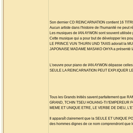
Son dernier CD REINCARNATION contient 16 TITRES
Aucun artiste dans l'histoire de l'humanité ne peut 
Les musiques de IAN AYWON sont souvent utilisée p
Cette musique qui a pour but de développer les pouv
LE PRINCE VUN THURN UND TAXIS adorait la MU
JAPONAISE MADAME MASAKO OHYA a présenté IAN
L'oeuvre pour piano de IAN AYWON dépasse cel
SEULE LA REINCARNATION PEUT EXPI.IQUER 
Tous les Grands Initiés savent parfaitement
GRAND, TCHIN TSEU HOUANG-TI l'EMPEREUR F
MEME ET UNIQUE ETRE, LE VERBE DE DIEU, L'
Il apparaît clairement que la SEULE ET UNIQUE
des hommes dignes de ce nom comprendront que le 