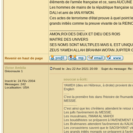
éléments de l'armée française et ce, sans AUCU
Les hommes de mains de la république française
DALI et ami de IAN AYWON.
Ces actes de terrorisme d'état prouve à quel point 
grands initiés comme la preuve vivante de la RE
_________________
AMON,ROI DES DIEUX ET DIEU DES ROIS
MAITRE DES UNIVERS
SES NOMS SONT MULTIPLES MAIS IL EST UNIQU
ZEUS YAWEH ALLAH BRAHMA WOTAN JUPITER G
Revenir en haut de page
Victor Ambila
Posté le: Jeu 22 Avr 2021 20:09
Sujet du message: Re
Grioonaute 1
souccar a écrit:
Inscrit le: 24 Fév 2004
Messages: 242
YAWEH (dieu en Hébreux, à droite) provient de
Localisation: USA
English
......
C'est la première fois dans l'histoire de l'hum
MESSIE.
...............
C'est ainsi que les chrétiens attendent le retou
Les juifs l'avènement du MESSIE.
Les musulmans, l'IMAM AL MAHDI
Les bouddhistes se préparent à l'AVENEM
Les Brahmanes attendent l'avènement du KALK
Les zoroastriens savent que le SAOSHYANT vit 
Les grands initiés mongols se préparent à 