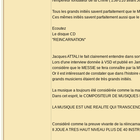
l'empereur fondateur de la Chine ( 258-210 avant J
Tous les grands initiés savent parfaitement que l
Ces mêmes initiés savent parfaitement aussi que l
Ecoutez
Le disque CD
"REINCARNATION"
Jacques ATTALI le fait clairement entendre dans son
Lors d'une interview donnée à VSD et publié en Ja
considère que le MESSIE se fera connaître par la
Or il est intéressant de constater que dans l'histoir
grands musiciens étaient de très grands initiés.
La musique a toujours été considérée comme la ma
Dans cet esprit, le COMPOSITEUR DE MUSIQUES
LA MUSIQUE EST UNE REALITE QUI TRANSCE
Considéré comme la preuve vivante de la réincarnati
II JOUE A TRES HAUT NIVEAU PLUS DE 40 INS