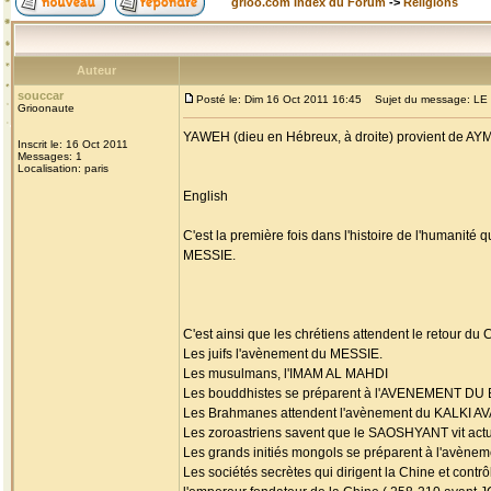
grioo.com Index du Forum
->
Religions
Auteur
souccar
Posté le: Dim 16 Oct 2011 16:45
Sujet du message: L
Grioonaute
YAWEH (dieu en Hébreux, à droite) provient de AY
Inscrit le: 16 Oct 2011
Messages: 1
Localisation: paris
English
C'est la première fois dans l'histoire de l'humani
MESSIE.
C'est ainsi que les chrétiens attendent le retour d
Les juifs l'avènement du MESSIE.
Les musulmans, l'IMAM AL MAHDI
Les bouddhistes se préparent à l'AVENEMENT 
Les Brahmanes attendent l'avènement du KALKI A
Les zoroastriens savent que le SAOSHYANT vit actu
Les grands initiés mongols se préparent à l'a
Les sociétés secrètes qui dirigent la Chine et co