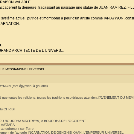
NE RAISON VALABLE.
 saccagèrent la demeure, fracassant au passage une statue de JUAN RAMIREZ, 
le système actuel, putride et morribond a peur d'un artiste comme IAN AYWON, consi
INCARNATION.
E.
RAND ARCHITECTE DE L UNIVERS...
: LE MESSIANISME UNIVERSEL
 AYMON (mot égyptien, à gauche)
anité que toutes les religions, toutes les traditions ésotériques attendent l'AVENEMENT DU 
r du CHRIST
ENT DU BOUDDHA MAYTREYA, le BOUDDHA DE L'OCCIDENT.
I AVATARA.
actuellement sur Terre.
l'avènement de l'actuelle INCARNATION DE GENGHIS KHAN, L'EMPEREUR UNIVERSEL.