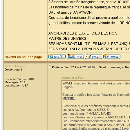
éléments de l'armée française et ce, sans AUCU
Les hommes de mains de la république française
DALI et ami de IAN AYWON.
Ces actes de terrorisme d'état prouve à quel point 
grands initiés comme la preuve vivante de la RE
_________________
AMON,ROI DES DIEUX ET DIEU DES ROIS
MAITRE DES UNIVERS
SES NOMS SONT MULTIPLES MAIS IL EST UNIQU
ZEUS YAWEH ALLAH BRAHMA WOTAN JUPITER G
Revenir en haut de page
Victor Ambila
Posté le: Jeu 22 Avr 2021 20:09
Sujet du message: Re
Grioonaute 1
souccar a écrit:
Inscrit le: 24 Fév 2004
Messages: 242
YAWEH (dieu en Hébreux, à droite) provient de
Localisation: USA
English
......
C'est la première fois dans l'histoire de l'hum
MESSIE.
...............
C'est ainsi que les chrétiens attendent le retou
Les juifs l'avènement du MESSIE.
Les musulmans, l'IMAM AL MAHDI
Les bouddhistes se préparent à l'AVENEM
Les Brahmanes attendent l'avènement du KALK
Les zoroastriens savent que le SAOSHYANT vit 
Les grands initiés mongols se préparent à 