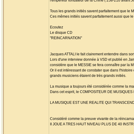
l'empereur fondateur de la Chine ( 258-210 avant J
Tous les grands initiés savent parfaitement que l
Ces mêmes initiés savent parfaitement aussi que l
Ecoutez
Le disque CD
"REINCARNATION"
Jacques ATTALI le fait clairement entendre dans son
Lors d'une interview donnée à VSD et publié en Ja
considère que le MESSIE se fera connaître par la
Or il est intéressant de constater que dans l'histoir
grands musiciens étaient de très grands initiés.
La musique a toujours été considérée comme la ma
Dans cet esprit, le COMPOSITEUR DE MUSIQUES
LA MUSIQUE EST UNE REALITE QUI TRANSCE
Considéré comme la preuve vivante de la réincarnati
II JOUE A TRES HAUT NIVEAU PLUS DE 40 INS