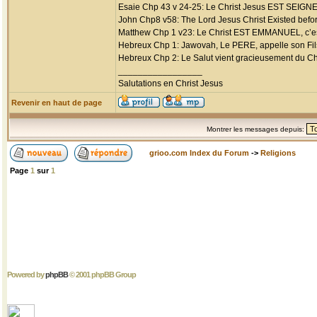
Esaie Chp 43 v 24-25: Le Christ Jesus EST SE
John Chp8 v58: The Lord Jesus Christ Existed befo
Matthew Chp 1 v23: Le Christ EST EMMANUEL, c’es
Hebreux Chp 1: Jawovah, Le PERE, appelle son Fils 
Hebreux Chp 2: Le Salut vient gracieusement du Chri
_________________
Salutations en Christ Jesus
Revenir en haut de page
Montrer les messages depuis:
grioo.com Index du Forum
->
Religions
Page
1
sur
1
Powered by
phpBB
© 2001 phpBB Group