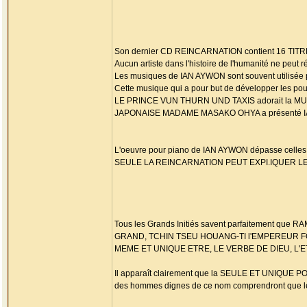
Son dernier CD REINCARNATION contient 16 TITRES
Aucun artiste dans l'histoire de l'humanité ne peut 
Les musiques de IAN AYWON sont souvent utilisée p
Cette musique qui a pour but de développer les pouv
LE PRINCE VUN THURN UND TAXIS adorait la MU
JAPONAISE MADAME MASAKO OHYA a présenté IAN
L'oeuvre pour piano de IAN AYWON dépasse cel
SEULE LA REINCARNATION PEUT EXPI.IQUER 
Tous les Grands Initiés savent parfaitement
GRAND, TCHIN TSEU HOUANG-TI l'EMPEREUR F
MEME ET UNIQUE ETRE, LE VERBE DE DIEU, L'
Il apparaît clairement que la SEULE ET UNIQUE
des hommes dignes de ce nom comprendront que le 