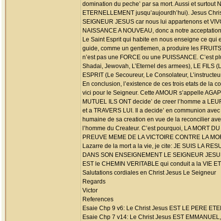
domination du peche’ par sa mort. Aussi et surtout 
ETERNELLEMENT jusqu’aujourdh’hui). Jesus Chris
SEIGNEUR JESUS car nous lui appartenons et VIVO
NAISSANCE A NOUVEAU, donc a notre acceptation d
Le Saint Esprit qui habite en nous enseigne ce qui
guide, comme un gentlemen, a produire les FRUITS 
n’est pas une FORCE ou une PUISSANCE. C’est 
Shadai, Jewovah, L’Eternel des armees), LE FILS (L
ESPRIT (Le Secoureur, Le Consolateur, L’instructeur,
En conclusion, l’existence de ces trois etats de l
vici pour le Seigneur. Cette AMOUR s’appelle AGAPE
MUTUEL ILS ONT decide’ de creer l’homme a LEUR
et a TRAVERS LUI. Il a decide’ en communion ave
humaine de sa creation en vue de la reconcilier avec
l’homme du Createur. C’est pourquoi, LA MOR
PREUVE MEME DE LA VICTOIRE CONTRE LA MORT Q
Lazarre de la mort a la vie, je cite: JE SUIS 
DANS SON ENSEIGNEMENT LE SEIGNEUR JESUS CHRIS
EST le CHEMIN VERITABLE qui conduit a la VIE 
Salutations cordiales en Christ Jesus Le Seigneur
Regards
Victor
References
Esaie Chp 9 v6: Le Christ Jesus EST LE PERE ET
Esaie Chp 7 v14: Le Christ Jesus EST EMMANUEL, 