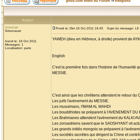
grioo.com Index du Forum
->
Religions
Auteur
souccar
Posté le: Dim 16 Oct 2011 16:45
Sujet du message: L
Grioonaute
YAWEH (dieu en Hébreux, à droite) provient de AY
Inscrit le: 16 Oct 2011
Messages: 1
Localisation: paris
English
C'est la première fois dans l'histoire de l'humani
MESSIE.
C'est ainsi que les chrétiens attendent le retour d
Les juifs l'avènement du MESSIE.
Les musulmans, l'IMAM AL MAHDI
Les bouddhistes se préparent à l'AVENEMENT 
Les Brahmanes attendent l'avènement du KALKI A
Les zoroastriens savent que le SAOSHYANT vit actu
Les grands initiés mongols se préparent à l'a
Les sociétés secrètes qui dirigent la Chine et co