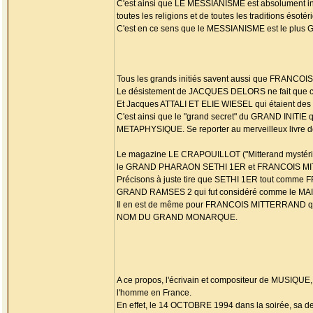
C'est ainsi que LE MESSIANISME est absolument i
toutes les religions et de toutes les traditions 
C'est en ce sens que le MESSIANISME est le p
Tous les grands initiés savent aussi que FRANC
Le désistement de JACQUES DELORS ne fait que con
Et Jacques ATTALI ET ELIE WIESEL qui étaient des 
C'est ainsi que le "grand secret" du GRAND INITI
METAPHYSIQUE. Se reporter au merveilleux livre 
Le magazine LE CRAPOUILLOT ("Mitterand mystérieux
le GRAND PHARAON SETHI 1ER et FRANCOIS M
Précisons à juste tire que SETHI 1ER tout c
GRAND RAMSES 2 qui fut considéré comme le M
Il en est de même pour FRANCOIS MITTERRAND q
NOM DU GRAND MONARQUE.
A ce propos, l'écrivain et compositeur de MUSIQU
l'homme en France.
En effet, le 14 OCTOBRE 1994 dans la soirée, sa de