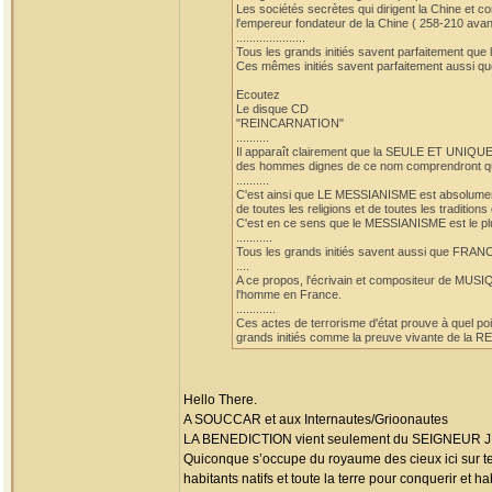
Les sociétés secrètes qui dirigent la Chine et
l'empereur fondateur de la Chine ( 258-210 avan
.....................
Tous les grands initiés savent parfaitement q
Ces mêmes initiés savent parfaitement aussi q
Ecoutez
Le disque CD
"REINCARNATION"
..........
Il apparaît clairement que la SEULE ET UNI
des hommes dignes de ce nom comprendront que 
..........
C'est ainsi que LE MESSIANISME est absolumen
de toutes les religions et de toutes les trad
C'est en ce sens que le MESSIANISME est 
...........
Tous les grands initiés savent aussi que F
....
A ce propos, l'écrivain et compositeur de MU
l'homme en France.
............
Ces actes de terrorisme d'état prouve à quel po
grands initiés comme la preuve vivante de la
Hello There.
A SOUCCAR et aux Internautes/Grioonautes
LA BENEDICTION vient seulement du SEIGNEUR JESUS 
Quiconque s’occupe du royaume des cieux ici sur terr
habitants natifs et toute la terre pour conquerir et 