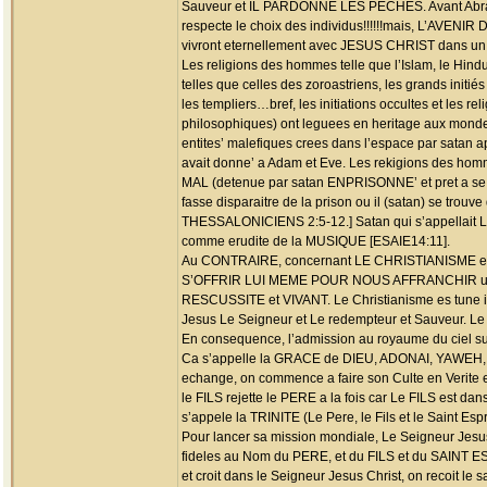
Sauveur et IL PARDONNE LES PECHES. Avant Abraham s
respecte le choix des individus!!!!!!mais, L’AVE
vivront eternellement avec JESUS CHRIST dans un m
Les religions des hommes telle que l’Islam, le Hi
telles que celles des zoroastriens, les grands initié
les templiers…bref, les initiations occultes et les r
philosophiques) ont leguees en heritage aux mon
entites’ malefiques crees dans l’espace par sa
avait donne’ a Adam et Eve. Les rekigions des homme
MAL (detenue par satan ENPRISONNE’ et pret a se ven
fasse disparaitre de la prison ou il (satan) se tr
THESSALONICIENS 2:5-12.] Satan qui s’appellait Luci
comme erudite de la MUSIQUE [ESAIE14:11].
Au CONTRAIRE, concernant LE CHRISTIANISME en V
S’OFFRIR LUI MEME POUR NOUS AFFRANCHIR une fo
RESCUSSITE et VIVANT. Le Christianisme es tune inst
Jesus Le Seigneur et Le redempteur et Sauveur.
En consequence, l’admission au royaume du ciel su
Ca s’appelle la GRACE de DIEU, ADONAI, YAWE
echange, on commence a faire son Culte en Verit
le FILS rejette le PERE a la fois car Le FILS est dan
s’appele la TRINITE (Le Pere, le Fils et le Saint E
Pour lancer sa mission mondiale, Le Seigneur Jesus
fideles au Nom du PERE, et du FILS et du SAINT
et croit dans le Seigneur Jesus Christ, on recoit le s