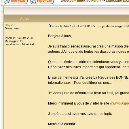
grioo.com Index du Forum
->
Littérature Etr
Auteur
Bayle
Posté le: Mer 19 Oct 2011 01:05
Sujet du message: DIAS
Grioonaute
Bonjour à tous,
Inscrit le: 14 Oct 2011
Messages: 11
Localisation: Montréal
Je suis franco sénégalaise, j'ai créé une maison d'é
auteurs d'Afrique et de toutes les diasporas noires et
Quelques écrivains africains talentueux vous y atten
Découvrez des livres importants qui apportent une fi
Et sur ce même site, j'ai créé La Revue des BONN
internationaux... Pour équilibrer un peu...
Je viens juste de démarrer la fleur au fusil, j'ai g
Merci infiniment à vous de visiter le site
www.diaspo
J’espère aussi avoir vos avis sur ce topic
Merci et à bientôt