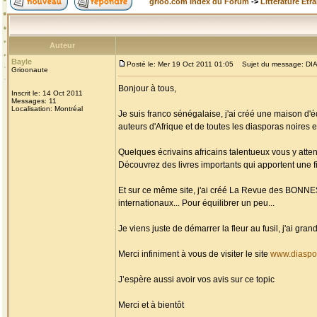
grioo.com Index du Forum
->
Littérature Etr
Auteur
Bayle
Posté le: Mer 19 Oct 2011 01:05
Sujet du message: DIAS
Grioonaute
Bonjour à tous,
Inscrit le: 14 Oct 2011
Messages: 11
Localisation: Montréal
Je suis franco sénégalaise, j'ai créé une maison d'é
auteurs d'Afrique et de toutes les diasporas noires et
Quelques écrivains africains talentueux vous y atten
Découvrez des livres importants qui apportent une fi
Et sur ce même site, j'ai créé La Revue des BONN
internationaux... Pour équilibrer un peu...
Je viens juste de démarrer la fleur au fusil, j'ai g
Merci infiniment à vous de visiter le site
www.diaspo
J’espère aussi avoir vos avis sur ce topic
Merci et à bientôt