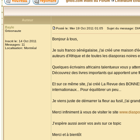
grioo.com Index du Forum
->
Littérature Etr
Auteur
Bayle
Posté le: Mer 19 Oct 2011 01:05
Sujet du message: DIAS
Grioonaute
Bonjour à tous,
Inscrit le: 14 Oct 2011
Messages: 11
Localisation: Montréal
Je suis franco sénégalaise, j'ai créé une maison d'é
auteurs d'Afrique et de toutes les diasporas noires et
Quelques écrivains africains talentueux vous y atten
Découvrez des livres importants qui apportent une fi
Et sur ce même site, j'ai créé La Revue des BONN
internationaux... Pour équilibrer un peu...
Je viens juste de démarrer la fleur au fusil, j'ai g
Merci infiniment à vous de visiter le site
www.diaspo
J’espère aussi avoir vos avis sur ce topic
Merci et à bientôt