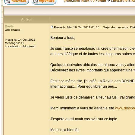
grioo.com Index du Forum
->
Littérature Etr
Auteur
Bayle
Posté le: Mer 19 Oct 2011 01:05
Sujet du message: DIAS
Grioonaute
Bonjour à tous,
Inscrit le: 14 Oct 2011
Messages: 11
Localisation: Montréal
Je suis franco sénégalaise, j'ai créé une maison d'é
auteurs d'Afrique et de toutes les diasporas noires et
Quelques écrivains africains talentueux vous y atten
Découvrez des livres importants qui apportent une fi
Et sur ce même site, j'ai créé La Revue des BONN
internationaux... Pour équilibrer un peu...
Je viens juste de démarrer la fleur au fusil, j'ai g
Merci infiniment à vous de visiter le site
www.diaspo
J’espère aussi avoir vos avis sur ce topic
Merci et à bientôt