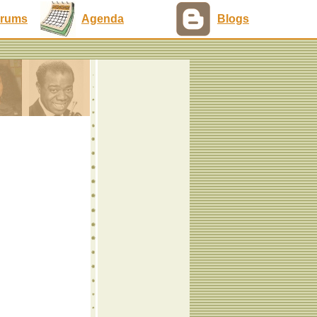
rums
Agenda
Blogs