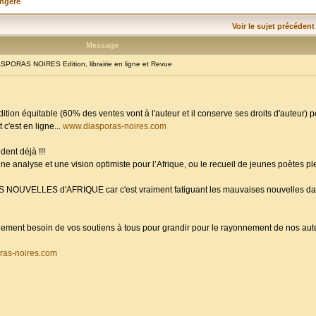
angère
Voir le sujet précédent
Message
PORAS NOIRES Edition, librairie en ligne et Revue
dition équitable (60% des ventes vont à l'auteur et il conserve ses droits d'auteur) 
 c'est en ligne...
www.diasporas-noires.com
dent déjà !!!
ne analyse et une vision optimiste pour l’Afrique, ou le recueil de jeunes poètes p
ES NOUVELLES d'AFRIQUE car c'est vraiment fatiguant les mauvaises nouvelles da
randement besoin de vos soutiens à tous pour grandir pour le rayonnement de nos aute
ras-noires.com