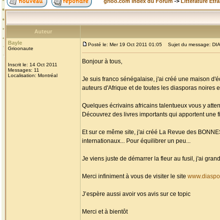
grioo.com Index du Forum
->
Littérature Etr
Auteur
Bayle
Posté le: Mer 19 Oct 2011 01:05
Sujet du message: DIAS
Grioonaute
Bonjour à tous,
Inscrit le: 14 Oct 2011
Messages: 11
Localisation: Montréal
Je suis franco sénégalaise, j'ai créé une maison d'é
auteurs d'Afrique et de toutes les diasporas noires et
Quelques écrivains africains talentueux vous y atten
Découvrez des livres importants qui apportent une fi
Et sur ce même site, j'ai créé La Revue des BONN
internationaux... Pour équilibrer un peu...
Je viens juste de démarrer la fleur au fusil, j'ai g
Merci infiniment à vous de visiter le site
www.diaspo
J’espère aussi avoir vos avis sur ce topic
Merci et à bientôt