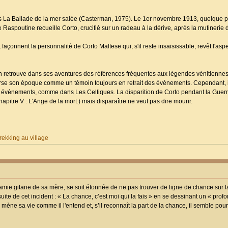
ns La Ballade de la mer salée (Casterman, 1975). Le 1er novembre 1913, quelque pa
ne Raspoutine recueille Corto, crucifié sur un radeau à la dérive, après la mutinerie
çonnent la personnalité de Corto Maltese qui, s'il reste insaisissable, revêt l'aspe
n retrouve dans ses aventures des références fréquentes aux légendes vénitiennes,
averse son époque comme un témoin toujours en retrait des évènements. Cependant, il
 événements, comme dans Les Celtiques. La disparition de Corto pendant la Guer
itre V : L’Ange de la mort.) mais disparaître ne veut pas dire mourir.
ekking au village
ie gitane de sa mère, se soit étonnée de ne pas trouver de ligne de chance sur l
 suite de cet incident : « La chance, c’est moi qui la fais » en se dessinant un « prof
mène sa vie comme il l'entend et, s’il reconnaît la part de la chance, il semble pourt