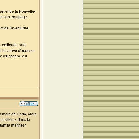
rt entre la Nouvelle-
 de son équipage.
ct de l'aventurier
 celtiques, sud-
 lui arrive d'épouser
re d'Espagne est
a main de Corto, alors
ond sillon » dans la
ant la maîtriser.