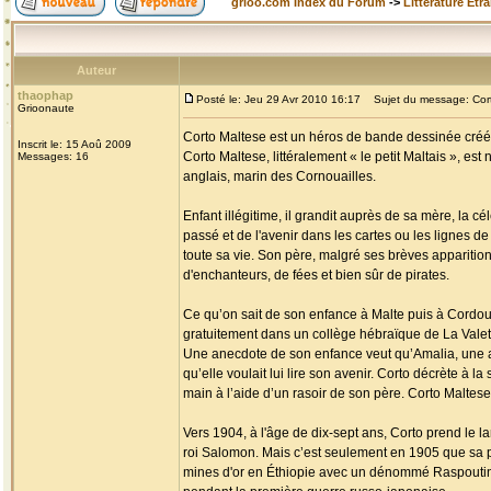
grioo.com Index du Forum
->
Littérature Etr
Auteur
thaophap
Posté le: Jeu 29 Avr 2010 16:17
Sujet du message: Cort
Grioonaute
Corto Maltese est un héros de bande dessinée créé p
Inscrit le: 15 Aoû 2009
Corto Maltese, littéralement « le petit Maltais », es
Messages: 16
anglais, marin des Cornouailles.
Enfant illégitime, il grandit auprès de sa mère, la c
passé et de l'avenir dans les cartes ou les lignes de 
toute sa vie. Son père, malgré ses brèves apparition
d'enchanteurs, de fées et bien sûr de pirates.
Ce qu’on sait de son enfance à Malte puis à Cordoue 
gratuitement dans un collège hébraïque de La Valette 
Une anecdote de son enfance veut qu’Amalia, une am
qu’elle voulait lui lire son avenir. Corto décrète à la
main à l’aide d’un rasoir de son père. Corto Maltese 
Vers 1904, à l'âge de dix-sept ans, Corto prend le l
roi Salomon. Mais c’est seulement en 1905 que sa p
mines d'or en Éthiopie avec un dénommé Raspoutine, 