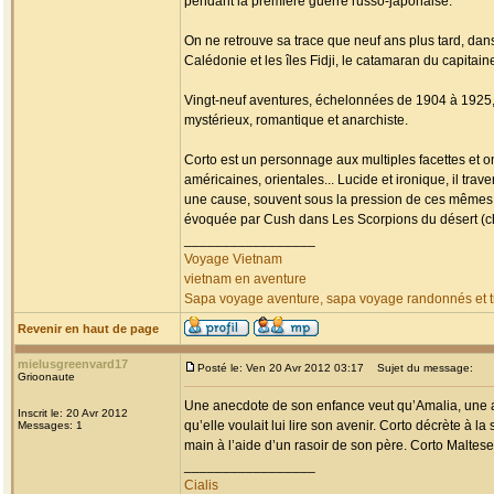
pendant la première guerre russo-japonaise.
On ne retrouve sa trace que neuf ans plus tard, da
Calédonie et les îles Fidji, le catamaran du capitai
Vingt-neuf aventures, échelonnées de 1904 à 1925, fa
mystérieux, romantique et anarchiste.
Corto est un personnage aux multiples facettes et o
américaines, orientales... Lucide et ironique, il tr
une cause, souvent sous la pression de ces mêmes
évoquée par Cush dans Les Scorpions du désert (chap
_________________
Voyage Vietnam
vietnam en aventure
Sapa voyage aventure, sapa voyage randonnés et tr
Revenir en haut de page
mielusgreenvard17
Posté le: Ven 20 Avr 2012 03:17
Sujet du message:
Grioonaute
Une anecdote de son enfance veut qu’Amalia, une am
Inscrit le: 20 Avr 2012
qu’elle voulait lui lire son avenir. Corto décrète à la
Messages: 1
main à l’aide d’un rasoir de son père. Corto Maltese 
_________________
Cialis