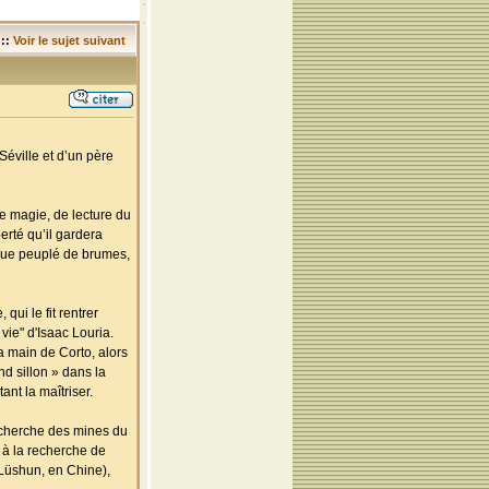
::
Voir le sujet suivant
Séville et d’un père
 de magie, de lecture du
berté qu’il gardera
tique peuplé de brumes,
ui le fit rentrer
vie" d'Isaac Louria.
a main de Corto, alors
ond sillon » dans la
ant la maîtriser.
recherche des mines du
 à la recherche de
 Lüshun, en Chine),