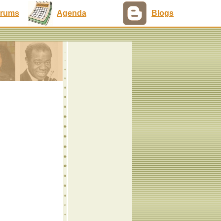
rums
Agenda
Blogs