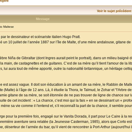
angère
Voir le sujet précédent
Message
o Maltese
ar le dessinateur et scénariste italien Hugo Pratt.
t né un 10 juillet de l’année 1887 sur l’île de Malte, d’une mère andalouse, gitane de 
élèbre Niña de Gibraltar (dont Ingres aurait peint le portrait), dans un milieu baigné
la main, de castagnettes et de guitares. C’est de sa mère qu’il tient l'amour de la li
s, lui aura tout de même apporté, outre la nationalité britannique, un héritage cel
est assez vague. Il doit son éducation à un amant de sa mère, le Rabbin de Malte, q
(Malte) à l’âge de 12 ans. Là, il étudie la Thora, le Talmud, le Zohar et "l'Arbre de 
ie gitane de sa mère, se soit étonnée de ne pas trouver de ligne de chance sur l
 suite de cet incident : « La chance, c’est moi qui la fais » en se dessinant un « prof
mène sa vie comme il l'entend et, s’il reconnaît la part de la chance, il semble pourt
arge pour la première fois, engagé sur le Vanita Dorada, il part pour Le Caire à la 
remière aventure sera relatée (la Jeunesse Casterman, 1985), alors que Corto est
déserteur de l’armée du tsar, qu’il vient de rencontrer à Port-Arthur (aujourd'hui