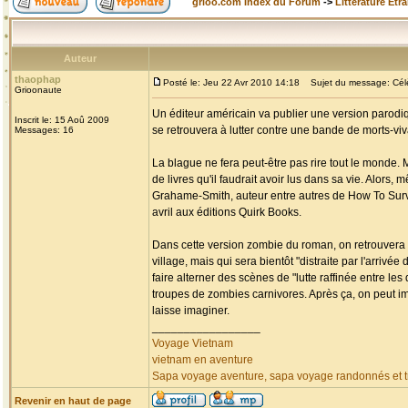
grioo.com Index du Forum
->
Littérature Etr
Auteur
thaophap
Posté le: Jeu 22 Avr 2010 14:18
Sujet du message: Célèb
Grioonaute
Un éditeur américain va publier une version parodiq
Inscrit le: 15 Aoû 2009
se retrouvera à lutter contre une bande de morts-v
Messages: 16
La blague ne fera peut-être pas rire tout le monde. 
de livres qu'il faudrait avoir lus dans sa vie. Alors,
Grahame-Smith, auteur entre autres de How To Surviv
avril aux éditions Quirk Books.
Dans cette version zombie du roman, on retrouvera 
village, mais qui sera bientôt "distraite par l'arri
faire alterner des scènes de "lutte raffinée entre l
troupes de zombies carnivores. Après ça, on peut i
laisse imaginer.
_________________
Voyage Vietnam
vietnam en aventure
Sapa voyage aventure, sapa voyage randonnés et tr
Revenir en haut de page