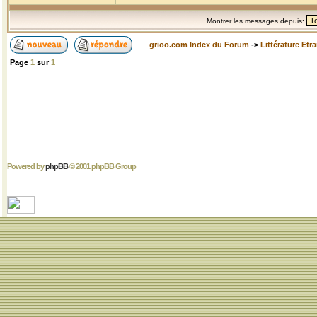
Montrer les messages depuis:
grioo.com Index du Forum
->
Littérature Etr
Page
1
sur
1
Powered by
phpBB
© 2001 phpBB Group