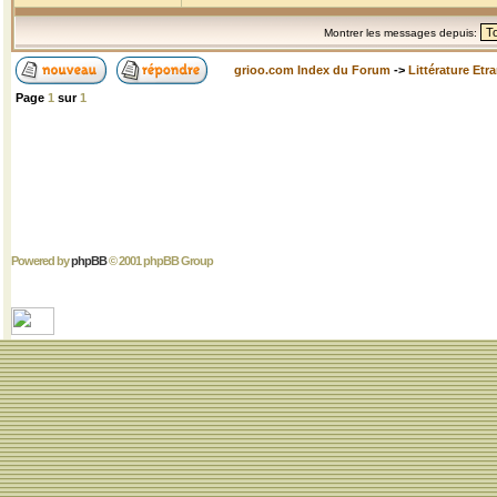
Montrer les messages depuis:
grioo.com Index du Forum
->
Littérature Etr
Page
1
sur
1
Powered by
phpBB
© 2001 phpBB Group