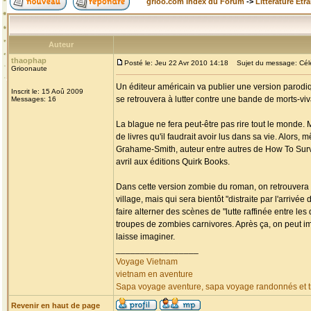
grioo.com Index du Forum
->
Littérature Etr
Auteur
thaophap
Posté le: Jeu 22 Avr 2010 14:18
Sujet du message: Célèb
Grioonaute
Un éditeur américain va publier une version parodiq
Inscrit le: 15 Aoû 2009
se retrouvera à lutter contre une bande de morts-v
Messages: 16
La blague ne fera peut-être pas rire tout le monde. 
de livres qu'il faudrait avoir lus dans sa vie. Alors,
Grahame-Smith, auteur entre autres de How To Surviv
avril aux éditions Quirk Books.
Dans cette version zombie du roman, on retrouvera 
village, mais qui sera bientôt "distraite par l'arri
faire alterner des scènes de "lutte raffinée entre l
troupes de zombies carnivores. Après ça, on peut i
laisse imaginer.
_________________
Voyage Vietnam
vietnam en aventure
Sapa voyage aventure, sapa voyage randonnés et tr
Revenir en haut de page