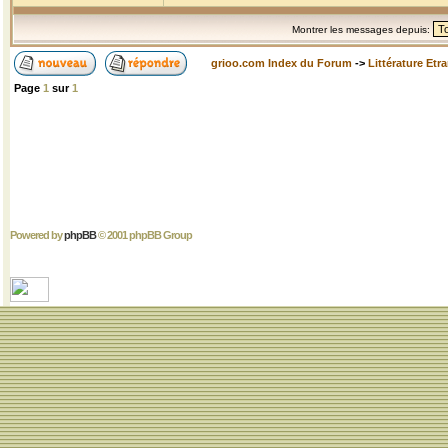
Montrer les messages depuis:
grioo.com Index du Forum
->
Littérature Etr
Page
1
sur
1
Powered by
phpBB
© 2001 phpBB Group