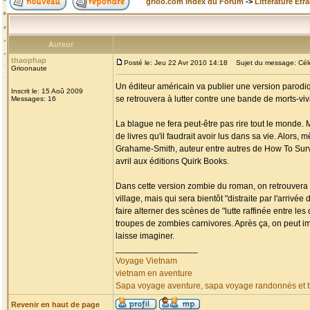
grioo.com Index du Forum
->
Littérature Etr
Auteur
thaophap
Posté le: Jeu 22 Avr 2010 14:18
Sujet du message: Célèb
Grioonaute
Un éditeur américain va publier une version parodiq
Inscrit le: 15 Aoû 2009
se retrouvera à lutter contre une bande de morts-v
Messages: 16
La blague ne fera peut-être pas rire tout le monde. 
de livres qu'il faudrait avoir lus dans sa vie. Alors,
Grahame-Smith, auteur entre autres de How To Surviv
avril aux éditions Quirk Books.
Dans cette version zombie du roman, on retrouvera 
village, mais qui sera bientôt "distraite par l'arri
faire alterner des scènes de "lutte raffinée entre l
troupes de zombies carnivores. Après ça, on peut i
laisse imaginer.
_________________
Voyage Vietnam
vietnam en aventure
Sapa voyage aventure, sapa voyage randonnés et tr
Revenir en haut de page