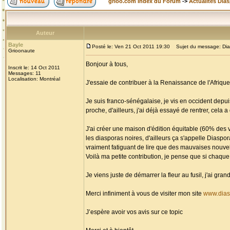
grioo.com Index du Forum
->
Actualités Dia
Auteur
Bayle
Posté le: Ven 21 Oct 2011 19:30
Sujet du message: Diasp
Grioonaute
Bonjour à tous,
Inscrit le: 14 Oct 2011
Messages: 11
Localisation: Montréal
J'essaie de contribuer à la Renaissance de l'Afriq
Je suis franco-sénégalaise, je vis en occident depui
proche, d'ailleurs, j'ai déjà essayé de rentrer, cela a
J'ai créer une maison d'édition équitable (60% des ve
les diasporas noires, d'ailleurs ça s'appelle Diaspo
vraiment fatiguant de lire que des mauvaises nouvell
Voilà ma petite contribution, je pense que si chaque 
Je viens juste de démarrer la fleur au fusil, j'ai gr
Merci infiniment à vous de visiter mon site
www.dias
J’espère avoir vos avis sur ce topic