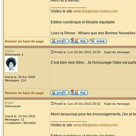
Merci et à bientôt
_________________
Visitez le site
www.diasporas-noires.com
Edition numérique et librairie équitable
Lisez la Revue : Whaou que des Bonnes Nouvelles d'
Revenir en haut de page
nema
Posté le: Lun 24 Oct 2011 23:50
Sujet du message:
Grioonaute 1
C'est bien mon frère... Je t'encourage l'idée est parfa
Inscrit le: 30 Avr 2006
Messages: 114
Revenir en haut de page
Bayle
Posté le: Lun 24 Oct 2011 23:52
Sujet du message:
Grioonaute
Merci beaucoup pour tes encouragements, j'en ai be
Inscrit le: 14 Oct 2011
_________________
Messages: 11
Localisation: Montréal
Visitez le site
www.diasporas-noires.com