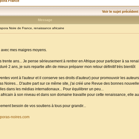
spora France
Voir le sujet précédent
Message
ora Noire de France, renaissance africaine
ue avec mes maigres moyens.
s trente ans... Je pense sérieusement à rentrer en Afrique pour participer à sa ren
 duré 2 ans, je suis repartie afin de mieux préparer mon retour définitif très bientôt
ntes vont à l'auteur et il conserve ses droits d'auteur) pour promouvoir les auteurs
ras Noires... D'autre part sur ce même site, j'ai créé une Revue des bonnes nouvelles
es dans les médias internationaux... Pour équilibrer un peu...
africain à son niveau et dans son domaine travaille pour cette renaissance, elle aur
andement besoin de vos soutiens à tous pour grandir...
poras-noires.com