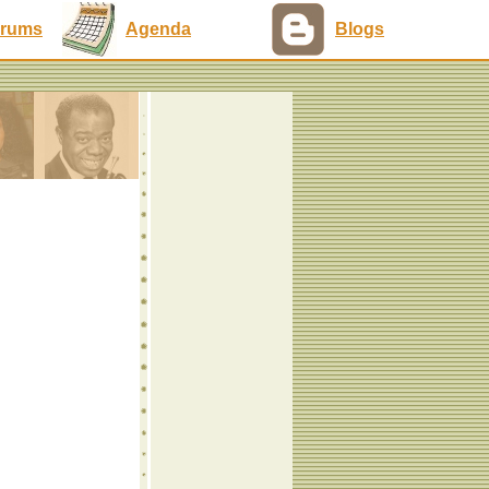
rums
Agenda
Blogs