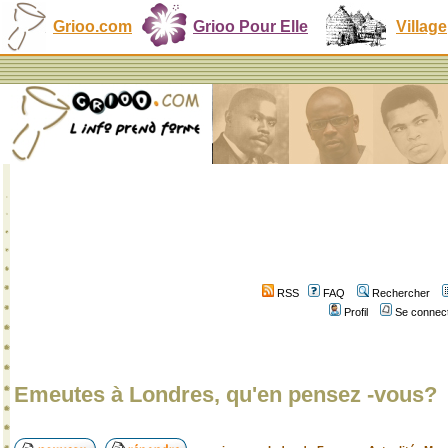
Grioo.com
Grioo Pour Elle
Village
RSS
FAQ
Rechercher
Profil
Se connect
Emeutes à Londres, qu'en pensez -vous?