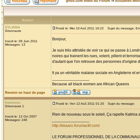
grioo.com Index du Forum
->
Actualités Mo
Auteur
SYLIANA
Posté le: Mer 10 Aoû 2011 16:22
Sujet du message: Eme
Grioonaute
Bonjour,
Inscrit le: 09 Juin 2011
Messages: 13
Je suis très attristée de voir ce qui se passe à Lond
noires qui trainent les rues, volent, pillent et terr
d'autant que l'on retrouve des personnes d'origine 
Il ya un véritable malaise sociale en Angleterre et en 
_________________
Because all black women are African Queens
Revenir en haut de page
hwenuzu
Posté le: Ven 12 Aoû 2011 01:20
Sujet du message:
Grioonaute 1
Rien de nouveau sous le soleil, Ça rapelle Katrina 
Inscrit le: 12 Oct 2007
_________________
Messages: 246
http://ekaaro.forumactif.com/
LE FORUM PROFESSIONNEL DE LA COMMUNAU