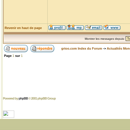
Revenir en haut de page
Montrer les messages depuis:
grioo.com Index du Forum
->
Actualités Mo
Page
1
sur
1
Powered by
phpBB
© 2001 phpBB Group