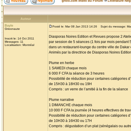
grioo.com Index du Forum
->
Littérature Nég
Auteur
Bayle
Posté le: Mar 08 Jan 2013 14:26
Sujet du message: Maison
Grioonaute
Diasporas Noires Edition et Revues propose 2 Atelier
Inscrit le: 14 Oct 2011
par session de 5 séances (1 fois par mois pendant 
Messages: 11
Localisation: Montréal
dans un restaurant-lounge du centre ville de Dakar
Animés par la directrice de Diasporas Noires Editio
Plume en herbe
1 SAMEDI chaque mois
6 000 F CFA la séance de 3 heures
Possibilité de réduction pour certaines catégories
de 15H30 à 18H30 ou 19H
Compris : un verre de l’amitié à la fin de la séance
Plume narrative
1 DIMANCHE chaque mois
10 000 F CFA la journée (4 heures effectives de trav
Possibilité de réduction pour certaines catégories
de 10H30 à 16H30 ou 17H
Compris : dégustation d’un plat (sénégalais ou au