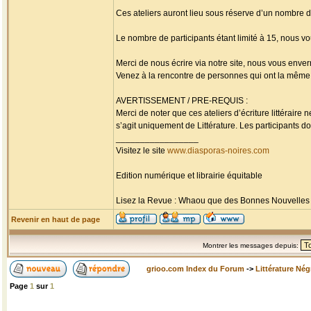
Ces ateliers auront lieu sous réserve d’un nombre 
Le nombre de participants étant limité à 15, nous vo
Merci de nous écrire via notre site, nous vous enverr
Venez à la rencontre de personnes qui ont la même p
AVERTISSEMENT / PRE-REQUIS :
Merci de noter que ces ateliers d’écriture littérai
s’agit uniquement de Littérature. Les participants doi
_________________
Visitez le site
www.diasporas-noires.com
Edition numérique et librairie équitable
Lisez la Revue : Whaou que des Bonnes Nouvelles d'
Revenir en haut de page
Montrer les messages depuis:
grioo.com Index du Forum
->
Littérature Nég
Page
1
sur
1