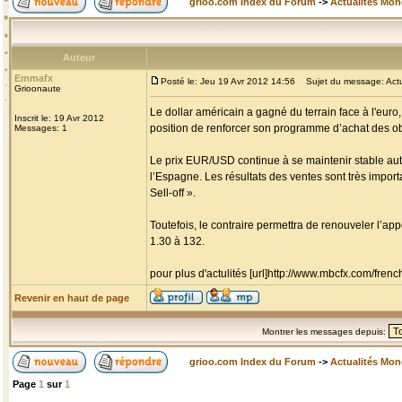
grioo.com Index du Forum
->
Actualités Mo
Auteur
Emmafx
Posté le: Jeu 19 Avr 2012 14:56
Sujet du message: Actua
Grioonaute
Le dollar américain a gagné du terrain face à l'euro
Inscrit le: 19 Avr 2012
position de renforcer son programme d’achat des ob
Messages: 1
Le prix EUR/USD continue à se maintenir stable auto
l’Espagne. Les résultats des ventes sont très impor
Sell-off ».
Toutefois, le contraire permettra de renouveler l’app
1.30 à 132.
pour plus d'actulités [url]http://www.mbcfx.com/frenc
Revenir en haut de page
Montrer les messages depuis:
grioo.com Index du Forum
->
Actualités Mo
Page
1
sur
1