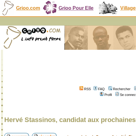
Grioo.com
Grioo Pour Elle
Village
RSS
FAQ
Rechercher
Profil
Se connect
Hervé Stassinos, candidat aux prochaines