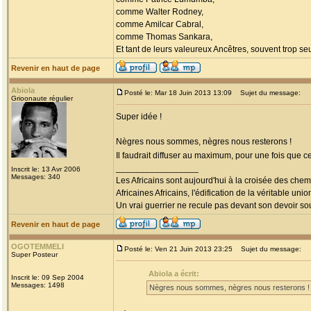
comme Walter Rodney,
comme Amilcar Cabral,
comme Thomas Sankara,
Et tant de leurs valeureux Ancêtres, souvent trop seul
Revenir en haut de page
Abiola
Posté le: Mar 18 Juin 2013 13:09
Sujet du message:
Grioonaute régulier
Super idée !
Nègres nous sommes, nègres nous resterons !
Il faudrait diffuser au maximum, pour une fois que c
_________________
Inscrit le: 13 Avr 2006
Messages: 340
Les Africains sont aujourd'hui à la croisée des chem
Africaines Africains, l'édification de la véritable uni
Un vrai guerrier ne recule pas devant son devoir sou
Revenir en haut de page
OGOTEMMELI
Posté le: Ven 21 Juin 2013 23:25
Sujet du message:
Super Posteur
Abiola a écrit:
Inscrit le: 09 Sep 2004
Messages: 1498
Nègres nous sommes, nègres nous resterons !