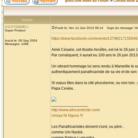
grioo.com Index du Forum
->
Conseil BtoB 
Auteur
OGOTEMMELI
Posté le: Ven 14 Juin 2013 08:14
Sujet du message: Homm
Super Posteur
https://www.facebook.com/events/13798217155646
Inscrit le: 09 Sep 2004
Messages: 1498
Aimé Césaire, cet illustre Ancêtre, est né le 26 juin 
Par conséquent, il aurait eu 100 ans le 26 juin 2013, 
Un vibrant hommage lui sera rendu à Marseille le s
authentiquement panafricaniste de sa vie et de son i
Si vopus êtes dans la cité phocéenne, ou non loin 
Papa Cesèw...
_________________
http://www.afrocentricite.com/
Umoja Ni Nguvu !!!
Les Panafricanistes doivent s'unir, ou périr...
comme Um Nyobè,
comme Patrice Lumumba,