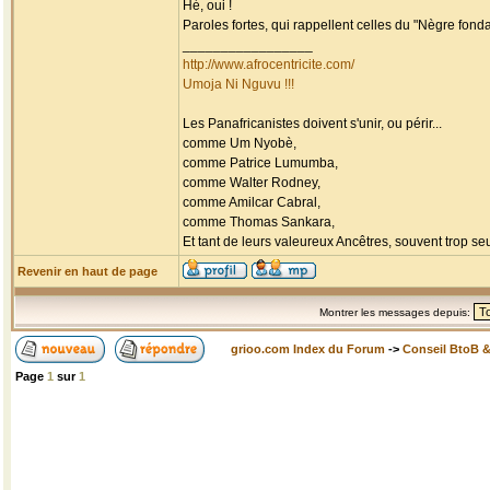
Hé, oui !
Paroles fortes, qui rappellent celles du "Nègre fondam
_________________
http://www.afrocentricite.com/
Umoja Ni Nguvu !!!
Les Panafricanistes doivent s'unir, ou périr...
comme Um Nyobè,
comme Patrice Lumumba,
comme Walter Rodney,
comme Amilcar Cabral,
comme Thomas Sankara,
Et tant de leurs valeureux Ancêtres, souvent trop seul
Revenir en haut de page
Montrer les messages depuis:
grioo.com Index du Forum
->
Conseil BtoB 
Page
1
sur
1