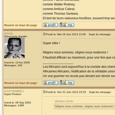
comme Walter Rodney,
comme Amilcar Cabral,
comme Thomas Sankara,
Et tant de leurs valeureux Ancêtres, souvent trop seul
Revenir en haut de page
Abiola
Posté le: Mar 18 Juin 2013 13:09
Sujet du message:
Grioonaute régulier
Super idée !
Nègres nous sommes, nègres nous resterons !
Il faudrait diffuser au maximum, pour une fois que c
_________________
Inscrit le: 13 Avr 2006
Messages: 340
Les Africains sont aujourd'hui à la croisée des chem
Africaines Africains, l'édification de la véritable uni
Un vrai guerrier ne recule pas devant son devoir sou
Revenir en haut de page
OGOTEMMELI
Posté le: Ven 21 Juin 2013 23:25
Sujet du message:
Super Posteur
Abiola a écrit:
Inscrit le: 09 Sep 2004
Messages: 1498
Nègres nous sommes, nègres nous resterons !