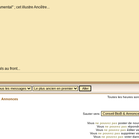
ental" ; cet illustre Ancêtre...
s au front...
Toutes les heures so
& Annonces
Sauter vers:
Vous
ne pouvez pas
poster de nouv
Vous
ne pouvez pas
répondr
Vous
ne pouvez pas
éditer v
Vous
ne pouvez pas
supprimer v
Vous
ne pouvez pas
voter dans