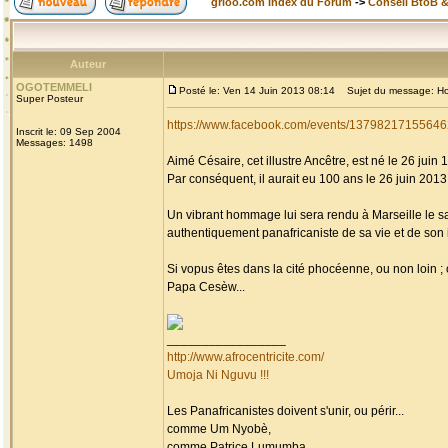
grioo.com Index du Forum
->
Conseil BtoB 
Auteur
OGOTEMMELI
Posté le: Ven 14 Juin 2013 08:14
Sujet du message: Homm
Super Posteur
https://www.facebook.com/events/13798217155646
Inscrit le: 09 Sep 2004
Messages: 1498
Aimé Césaire, cet illustre Ancêtre, est né le 26 juin 
Par conséquent, il aurait eu 100 ans le 26 juin 2013, 
Un vibrant hommage lui sera rendu à Marseille le s
authentiquement panafricaniste de sa vie et de son i
Si vopus êtes dans la cité phocéenne, ou non loin 
Papa Cesèw...
_________________
http://www.afrocentricite.com/
Umoja Ni Nguvu !!!
Les Panafricanistes doivent s'unir, ou périr...
comme Um Nyobè,
comme Patrice Lumumba,