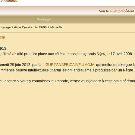
& Annonces
Voir le sujet précédent
Message
age à Aimé Césaire : le 29/06 à Marseille...
29/
1913.
s'il n'était allé prendre place aux côtés de nos plus grands Ntjrw, le 17 avril 2008...
amedi 29 juin 2013, par la
LIGUE PANAFRICAINE UMOJA
, qui mettra en exergue 
mmense oeuvre intellectuelle ; parmi les brillantes jamais produites par un Nègre..
; ou encore si vous y connaissez du monde, venez vous joindre à cette belle céré