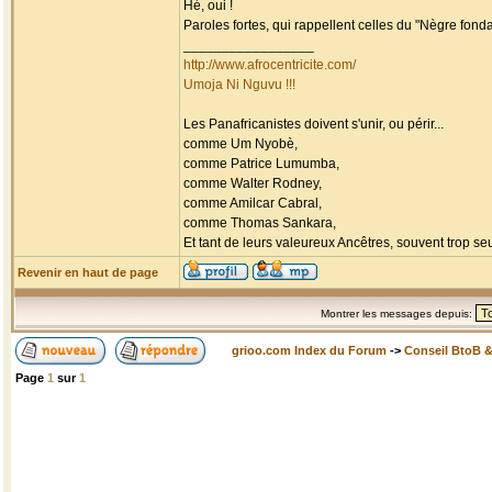
Hé, oui !
Paroles fortes, qui rappellent celles du "Nègre fondam
_________________
http://www.afrocentricite.com/
Umoja Ni Nguvu !!!
Les Panafricanistes doivent s'unir, ou périr...
comme Um Nyobè,
comme Patrice Lumumba,
comme Walter Rodney,
comme Amilcar Cabral,
comme Thomas Sankara,
Et tant de leurs valeureux Ancêtres, souvent trop seul
Revenir en haut de page
Montrer les messages depuis:
grioo.com Index du Forum
->
Conseil BtoB 
Page
1
sur
1