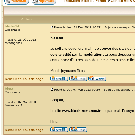
grioo.com Index du Forum
->
Conseil BtoB 
Auteur
blacko34
Posté le: Ven 21 Déc 2012 16:27
Sujet du message: Site
Grioonaute
Bonjour,
Inscrit le: 21 Déc 2012
Messages: 1
Je sollicite votre forum afin de trouver des sites d
de site édité par la modération
, tu peux déposer u
connaissez d'autres sites de rencontres blacks efficac
Merci, joyeuses fêtes !
Revenir en haut de page
binta
Posté le: Jeu 07 Mar 2013 00:26
Sujet du message: re :
Grioonaute
Bonjour,
Inscrit le: 07 Mar 2013
Messages: 1
Le site
www.black-romance.fr
est pas mal. Essaye-
_________________
binta
Revenir en haut de page