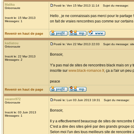
Malika
Posté le: Ven 15 Mar 2013 11:14
Sujet du message:
Grioonaute
Hello , je ne connaissais pas merci pour le partage !
Inscrit le: 15 Mar 2013
on fait de vraies rencontres pas comme sur certains 
Messages: 1
Revenir en haut de page
kadiatou
Posté le: Ven 22 Mar 2013 22:03
Sujet du message: site
Grioonaute
Bonsoir,
Inscrit le: 22 Mar 2013
Messages: 2
Y'a pas mal de sites de rencontres black mais on y 
inscrite sur
www.black-romance.fr
, ça a l'air un pe
peace
Revenir en haut de page
swann972
Posté le: Lun 03 Juin 2013 19:31
Sujet du message:
Grioonaute
Bonsoir,
Inscrit le: 03 Juin 2013
Messages: 1
Il y a effectivement beaucoup de sites de rencontr
C'est a dire des sites géré par des grands groupe c
Selon moi l'un des tous meilleurs site de rencontre 