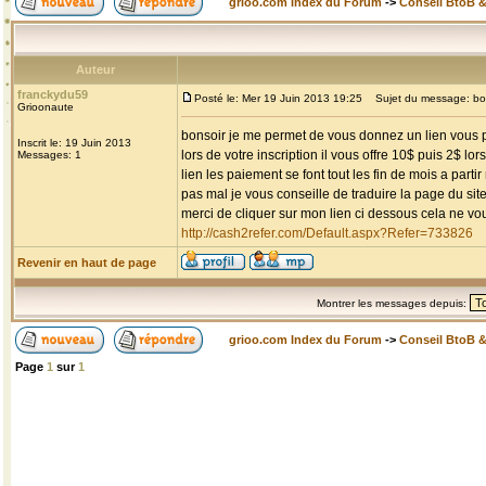
grioo.com Index du Forum
->
Conseil BtoB 
Auteur
franckydu59
Posté le: Mer 19 Juin 2013 19:25
Sujet du message: bon
Grioonaute
bonsoir je me permet de vous donnez un lien vous pe
Inscrit le: 19 Juin 2013
lors de votre inscription il vous offre 10$ puis 2$ lors
Messages: 1
lien les paiement se font tout les fin de mois a parti
pas mal je vous conseille de traduire la page du sit
merci de cliquer sur mon lien ci dessous cela ne vo
http://cash2refer.com/Default.aspx?Refer=733826
Revenir en haut de page
Montrer les messages depuis:
grioo.com Index du Forum
->
Conseil BtoB 
Page
1
sur
1