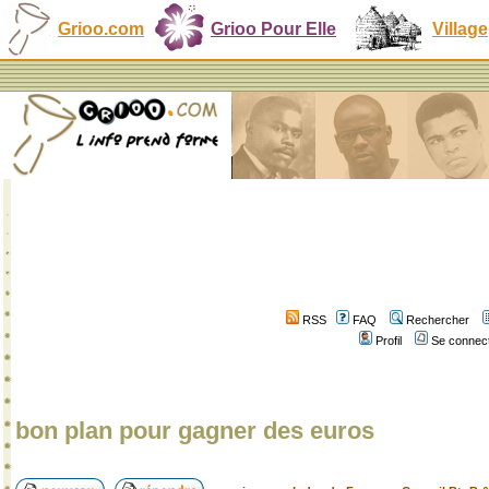
Grioo.com
Grioo Pour Elle
Village
RSS
FAQ
Rechercher
Profil
Se connect
bon plan pour gagner des euros