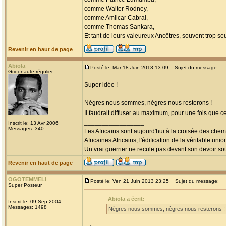
comme Walter Rodney,
comme Amilcar Cabral,
comme Thomas Sankara,
Et tant de leurs valeureux Ancêtres, souvent trop seul
Revenir en haut de page
Abiola
Posté le: Mar 18 Juin 2013 13:09
Sujet du message:
Grioonaute régulier
Super idée !
Nègres nous sommes, nègres nous resterons !
Il faudrait diffuser au maximum, pour une fois que c
_________________
Inscrit le: 13 Avr 2006
Messages: 340
Les Africains sont aujourd'hui à la croisée des chem
Africaines Africains, l'édification de la véritable uni
Un vrai guerrier ne recule pas devant son devoir sou
Revenir en haut de page
OGOTEMMELI
Posté le: Ven 21 Juin 2013 23:25
Sujet du message:
Super Posteur
Abiola a écrit:
Inscrit le: 09 Sep 2004
Messages: 1498
Nègres nous sommes, nègres nous resterons !