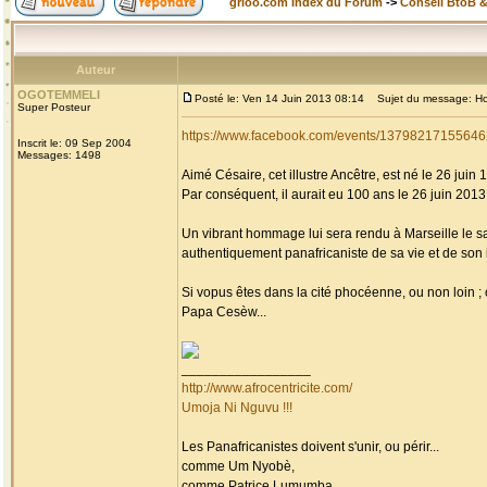
grioo.com Index du Forum
->
Conseil BtoB 
Auteur
OGOTEMMELI
Posté le: Ven 14 Juin 2013 08:14
Sujet du message: Homm
Super Posteur
https://www.facebook.com/events/13798217155646
Inscrit le: 09 Sep 2004
Messages: 1498
Aimé Césaire, cet illustre Ancêtre, est né le 26 juin 
Par conséquent, il aurait eu 100 ans le 26 juin 2013, 
Un vibrant hommage lui sera rendu à Marseille le s
authentiquement panafricaniste de sa vie et de son i
Si vopus êtes dans la cité phocéenne, ou non loin 
Papa Cesèw...
_________________
http://www.afrocentricite.com/
Umoja Ni Nguvu !!!
Les Panafricanistes doivent s'unir, ou périr...
comme Um Nyobè,
comme Patrice Lumumba,