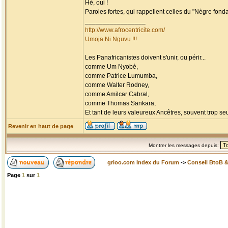
Hé, oui !
Paroles fortes, qui rappellent celles du "Nègre fondam
_________________
http://www.afrocentricite.com/
Umoja Ni Nguvu !!!
Les Panafricanistes doivent s'unir, ou périr...
comme Um Nyobè,
comme Patrice Lumumba,
comme Walter Rodney,
comme Amilcar Cabral,
comme Thomas Sankara,
Et tant de leurs valeureux Ancêtres, souvent trop seul
Revenir en haut de page
Montrer les messages depuis:
grioo.com Index du Forum
->
Conseil BtoB 
Page
1
sur
1