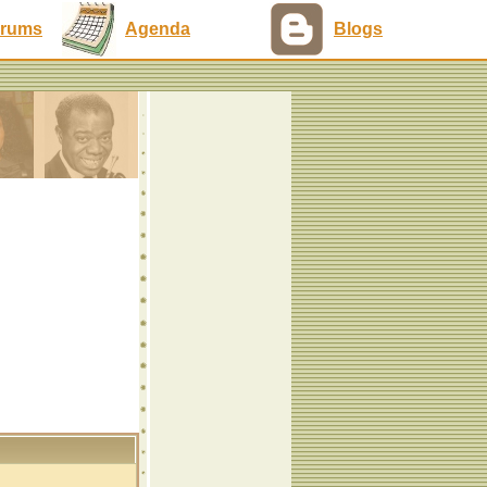
rums
Agenda
Blogs