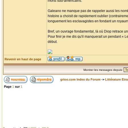
morts sud-américains.
Galeano ne manque pas de rappeler aussi les nombr
histoire a choisit de rapidement oublier (contrairemen
longuement les esclavagistes en fondant un royaume 
Bref, un ouvrage fondamental, là où Diop retrace un
Pour finir je me dis qu'il manquerait un pendant « L
début.
Revenir en haut de page
Montrer les messages depuis:
grioo.com Index du Forum
->
Littérature Etr
Page
1
sur
1