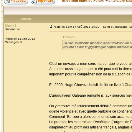
grioo.com Index du Forum
->
Littérature Etr
Auteur
Zheim2
Posté le: Sam 17 Aoû 2013 14:20
Sujet du message: Les
Grioonaute
Citation:
Inscrit le: 14 Jan 2012
Messages: 5
"la plus formidable machine d'accumulation du cap
laquelle fut bati le gigantesque capital industri
C'est un ouvrage à mon sens majeur que je voudrais
Au moins aussi majeur que l'a été pour moi la découv
important pour la compréhension de la situation de l'
En 2009, Hugo Chavez choisit d'offrir ce livre à Ob
L'uruguayéen Galeano remonte ici aux sources mêmes
On y retrouve méticuleusement détaillé comment un c
quelle violence et avec quelle barbarie ce continen
Comment l'Europe a alors commencé son accumulati
Le premier, les minerais de l'Amérique (l'argent de P
dilapideront au profit des artisans français, anglai