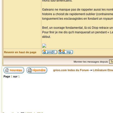
morts sud-américains.
Galeano ne manque pas de rappeler aussi les nombr
histoire a choisit de rapidement oublier (contrairemen
longuement les esclavagistes en fondant un royaume 
Bref, un ouvrage fondamental, là où Diop retrace un
Pour finir je me dis qu'il manquerait un pendant « L
début.
Revenir en haut de page
Montrer les messages depuis:
grioo.com Index du Forum
->
Littérature Etr
Page
1
sur
1