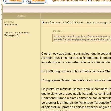
grioo.com Index du Forum
->
Littérature Etr
Auteur
Zheim2
Posté le: Sam 17 Aoû 2013 14:20
Sujet du message: Les
Grioonaute
Citation:
Inscrit le: 14 Jan 2012
Messages: 5
"la plus formidable machine d'accumulation du cap
laquelle fut bati le gigantesque capital industri
C'est un ouvrage à mon sens majeur que je voudrais
Au moins aussi majeur que l'a été pour moi la découv
important pour la compréhension de la situation de l'
En 2009, Hugo Chavez choisit d'offrir ce livre à Ob
L'uruguayéen Galeano remonte ici aux sources mêmes
On y retrouve méticuleusement détaillé comment un c
quelle violence et avec quelle barbarie ce continen
Comment l'Europe a alors commencé son accumulati
Le premier, les minerais de l'Amérique (l'argent de P
dilapideront au profit des artisans français, anglai