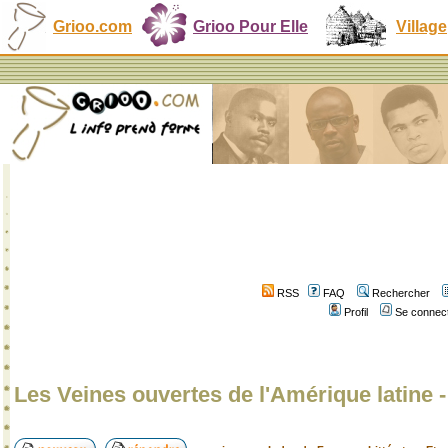
Grioo.com
Grioo Pour Elle
Village
RSS
FAQ
Rechercher
Profil
Se connect
Les Veines ouvertes de l'Amérique latine 