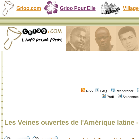
Grioo.com
Grioo Pour Elle
Village
RSS
FAQ
Rechercher
Profil
Se connect
Les Veines ouvertes de l'Amérique latine 