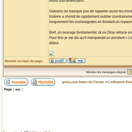
morts sud-américains.
Galeano ne manque pas de rappeler aussi les nombr
histoire a choisit de rapidement oublier (contrairemen
longuement les esclavagistes en fondant un royaume 
Bref, un ouvrage fondamental, là où Diop retrace un
Pour finir je me dis qu'il manquerait un pendant « L
début.
Revenir en haut de page
Montrer les messages depuis:
grioo.com Index du Forum
->
Littérature Etr
Page
1
sur
1