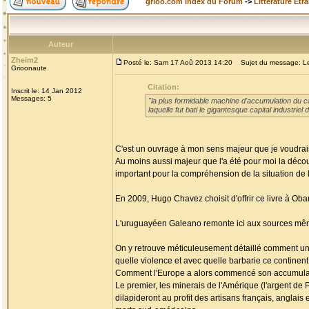
grioo.com Index du Forum
->
Littérature Etr
Auteur
Zheim2
Posté le: Sam 17 Aoû 2013 14:20
Sujet du message: Les
Grioonaute
Citation:
Inscrit le: 14 Jan 2012
Messages: 5
"la plus formidable machine d'accumulation du cap
laquelle fut bati le gigantesque capital industri
C'est un ouvrage à mon sens majeur que je voudrais
Au moins aussi majeur que l'a été pour moi la découv
important pour la compréhension de la situation de l'
En 2009, Hugo Chavez choisit d'offrir ce livre à Ob
L'uruguayéen Galeano remonte ici aux sources mêmes
On y retrouve méticuleusement détaillé comment un c
quelle violence et avec quelle barbarie ce continen
Comment l'Europe a alors commencé son accumulati
Le premier, les minerais de l'Amérique (l'argent de P
dilapideront au profit des artisans français, anglai