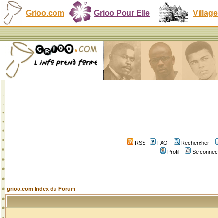
Grioo.com
Grioo Pour Elle
Village
RSS
FAQ
Rechercher
Profil
Se connect
grioo.com Index du Forum